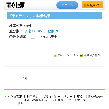
ログイン
無料会員登録
『東京ライフ 』の検索結果
検索件数：0件
並び順：
新着順
マイル数順 ▼
条件を追加：
マイルUP中
グレードボーナス
友達紹介報酬
[PR]
すぐたまTOP
利用規約
プライバシーポリシー
FAQ・お問い合わせ
不正への取り組み
会社概要
サイトマップ
[PR]