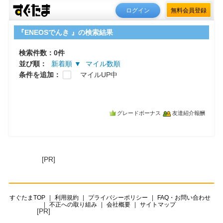
ログイン
無料会員登録
『ENEOSでんき 』の検索結果
検索件数：0件
並び順：
新着順 ▼
マイル数順
条件を追加：
マイルUP中
グレードボーナス
友達紹介報酬
[PR]
すぐたまTOP
利用規約
プライバシーポリシー
FAQ・お問い合わせ
不正への取り組み
会社概要
サイトマップ
[PR]