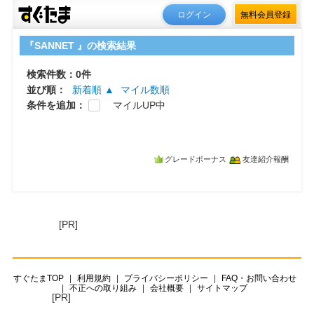
ログイン
無料会員登録
『SANNET 』の検索結果
検索件数：0件
並び順：
新着順 ▲
マイル数順
条件を追加：
マイルUP中
グレードボーナス
友達紹介報酬
[PR]
すぐたまTOP
利用規約
プライバシーポリシー
FAQ・お問い合わせ
不正への取り組み
会社概要
サイトマップ
[PR]