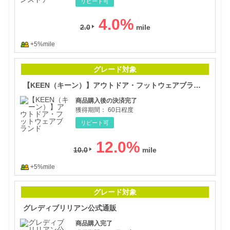
リピート可
4.0
%
2.0
+5%mile
【K
グレード対象
【KEEN（キーン）】アウトドア・フットウェアブランド
商品購入後の決済完了
獲得期間：
60日程度
リピート可
12.0
%
10.0
+5%mile
グレ
グレード対象
グレディブリリアン公式通販
商品購入完了