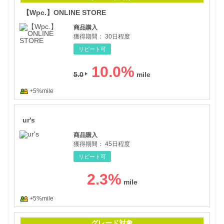
【Wpc.】ONLINE STORE
商品購入
獲得期間：
30日程度
リピート可
10.0
%
5.0
+5%mile
ur's
ur's
商品購入
獲得期間：
45日程度
リピート可
2.3
%
+5%mile
CH
グレード対象