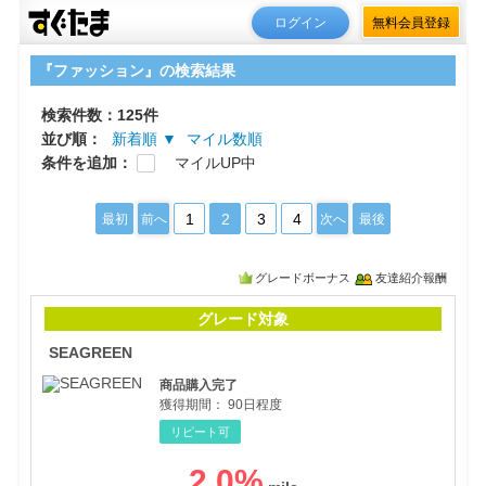
ログイン
無料会員登録
『ファッション』の検索結果
検索件数：125件
並び順：
新着順 ▼
マイル数順
条件を追加：
マイルUP中
1
2
3
4
最初
前へ
次へ
最後
グレードボーナス
友達紹介報酬
SE
グレード対象
SEAGREEN
商品購入完了
獲得期間：
90日程度
リピート可
2.0
%