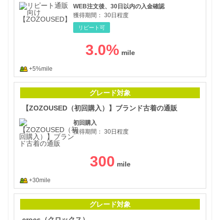
WEB注文後、30日以内の入金確認
獲得期間：
30日程度
リピート可
3.0
%
+5%mile
【Z
グレード対象
【ZOZOUSED（初回購入）】ブランド古着の通販
初回購入
獲得期間：
30日程度
300
+30mile
cr
グレード対象
crocs（クロックス）