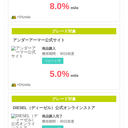
8.0
%
+5%mile
アン
グレード対象
アンダーアーマー公式サイト
商品購入
獲得期間：
90日程度
リピート可
5.0
%
+5%mile
DI
グレード対象
DIESEL（ディーゼル）公式オンラインストア
商品購入完了
獲得期間：
90日程度