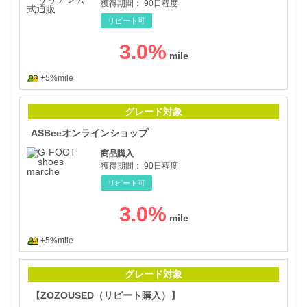
獲得期間：
90日程度
リピート可
3.0
%
+5%mile
AS
グレード対象
ASBeeオンラインショップ
商品購入
獲得期間：
90日程度
リピート可
3.0
%
+5%mile
【Z
グレード対象
【ZOZOUSED（リピート購入）】