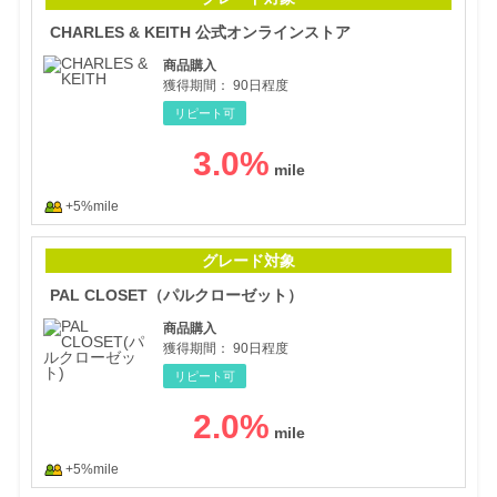
CHARLES & KEITH 公式オンラインストア
商品購入
獲得期間：
90日程度
リピート可
3.0
%
+5%mile
PA
グレード対象
PAL CLOSET（パルクローゼット）
商品購入
獲得期間：
90日程度
リピート可
2.0
%
+5%mile