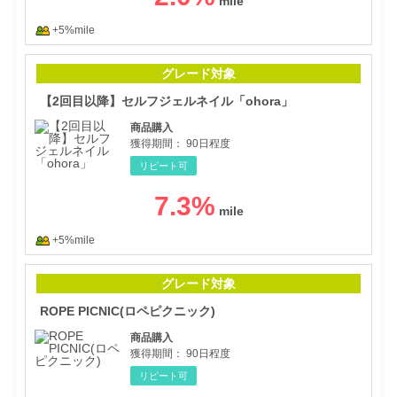
+5%mile
【2
グレード対象
【2回目以降】セルフジェルネイル「ohora」
商品購入
獲得期間：
90日程度
リピート可
7.3
%
+5%mile
RO
グレード対象
ROPE PICNIC(ロペピクニック)
商品購入
獲得期間：
90日程度
リピート可