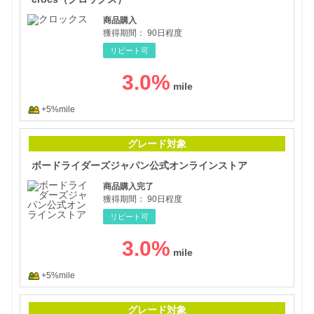
商品購入
獲得期間：
90日程度
リピート可
3.0
%
+5%mile
ボー
グレード対象
ボードライダーズジャパン公式オンラインストア
商品購入完了
獲得期間：
90日程度
リピート可
3.0
%
+5%mile
【Wp
グレード対象