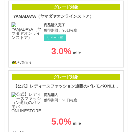
YA
グレード対象
YAMADAYA（ヤマダヤオンラインストア）
商品購入完了
獲得期間：
90日程度
リピート可
3.0
%
+5%mile
【公
グレード対象
【公式】レディースファッション通販のパレモバONLINESTORE
商品購入
獲得期間：
90日程度
5.0
%