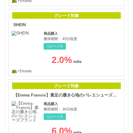
+5%mile
SHE
グレード対象
SHEIN
商品購入
獲得期間：
45日程度
リピート可
2.0
%
+5%mile
【E
グレード対象
【Emma Francis】素足の履き心地のバレエシューズブランド
商品購入
獲得期間：
30日程度
リピート可
6.0
%