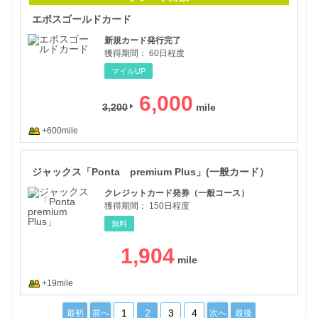
エポスゴールドカード
新規カード発行完了
獲得期間：
60日程度
マイルUP
6,000
3,200
+600mile
ジャ
ジャックス「Ponta premium Plus」(一般カード）
クレジットカード発券（一般コース）
獲得期間：
150日程度
無料
1,904
+19mile
1
2
3
4
最初
前へ
次へ
最後