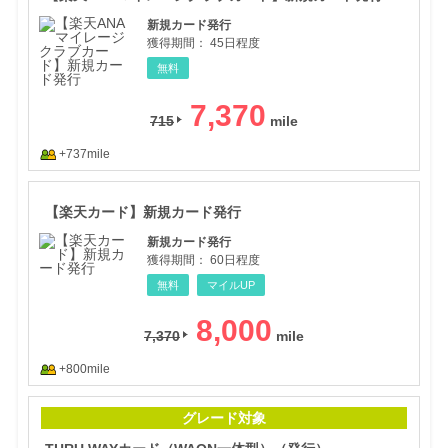
新規カード発行
獲得期間：
45日程度
無料
7,370
715
+737mile
【楽
【楽天カード】新規カード発行
新規カード発行
獲得期間：
60日程度
無料
マイルUP
8,000
7,370
+800mile
TH
グレード対象