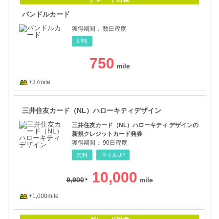
バンドルカード
獲得期間：
数日程度
即時
750
+37mile
三井
三井住友カード（NL）ハローキティデザイン
三井住友カード（NL）ハローキティ デザインの
新規クレジットカード発券
獲得期間：
90日程度
無料
マイルUP
10,000
9,900
+1,000mile
n，