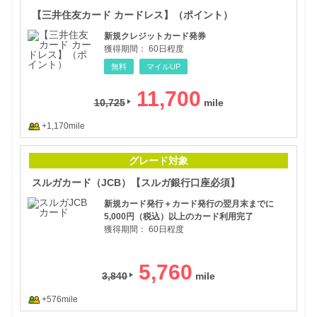
【三井住友カード カードレス】（ポイント）
新規クレジットカード発券
獲得期間：
60日程度
無料
マイルUP
11,700
10,725
+1,170mile
スル
グレード対象
スルガカード（JCB）【スルガ銀行口座必須】
新規カード発行＋カード発行の翌月末までに
5,000円（税込）以上のカード利用完了
獲得期間：
60日程度
5,760
3,840
+576mile