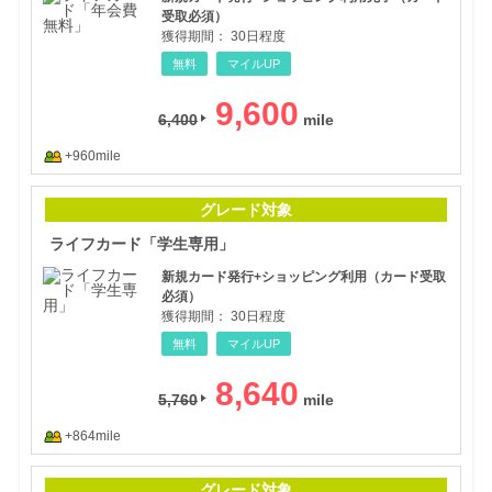
受取必須）
獲得期間：
30日程度
無料
マイルUP
9,600
6,400
+960mile
ライ
グレード対象
ライフカード「学生専用」
新規カード発行+ショッピング利用（カード受取
必須）
獲得期間：
30日程度
無料
マイルUP
8,640
5,760
+864mile
バン
グレード対象