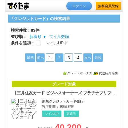
ログイン
無料会員登録
『クレジットカード』の検索結果
検索件数：83件
並び順：
新着順 ▼
マイル数順
条件を追加：
マイルUP中
1
2
3
4
最初
前へ
次へ
最後
グレードボーナス
友達紹介報酬
【三
グレード対象
【三井住友カード ビジネスオーナーズ プラチナプリファード】
新規クレジットカード発行
獲得期間：
90日程度
マイルUP
高還元
40,200