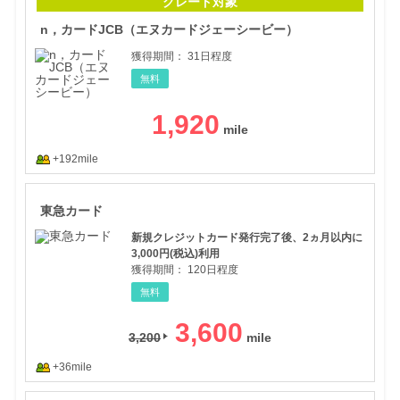
グレード対象
n，カードJCB（エヌカードジェーシービー）
獲得期間：
31日程度
無料
1,920
+192mile
東急
東急カード
新規クレジットカード発行完了後、2ヵ月以内に
3,000円(税込)利用
獲得期間：
120日程度
無料
3,600
3,200
+36mile
【三