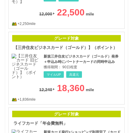
22,500
12,000
+2,250mile
【三
グレード対象
【三井住友ビジネスカード（ゴールド）】（ポイント）
新規三井住友ビジネスカード（ゴールド）発券
＋申込み時にパートナーカードの同時申込み
獲得期間：
90日程度
マイルUP
高還元
18,360
12,240
+1,836mile
ライ
グレード対象
ライフカード「年会費無料」
新規カード発行+ショッピング利用完了（カード