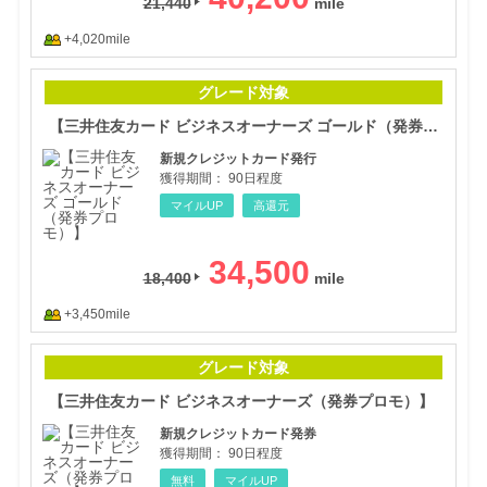
21,440
+4,020mile
【三
グレード対象
【三井住友カード ビジネスオーナーズ ゴールド（発券プロモ）】
新規クレジットカード発行
獲得期間：
90日程度
マイルUP
高還元
34,500
18,400
+3,450mile
【三
グレード対象
【三井住友カード ビジネスオーナーズ（発券プロモ）】
新規クレジットカード発券
獲得期間：
90日程度
無料
マイルUP