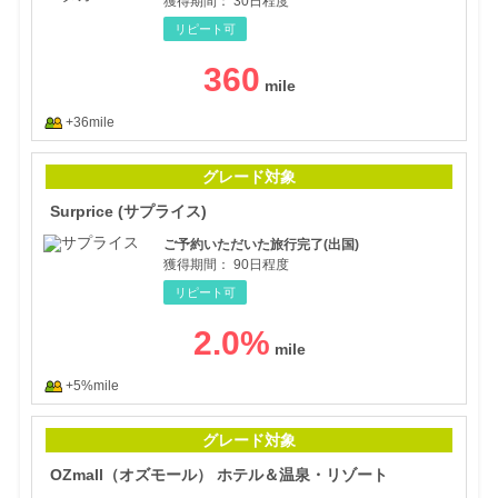
獲得期間：
30日程度
リピート可
360
+36mile
Sur
グレード対象
Surprice (サプライス)
ご予約いただいた旅行完了(出国)
獲得期間：
90日程度
リピート可
2.0
%
+5%mile
OZ
グレード対象
OZmall（オズモール） ホテル＆温泉・リゾート