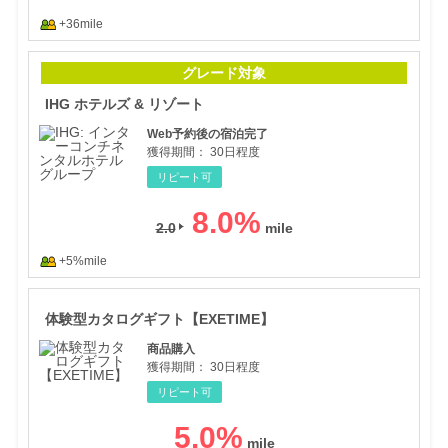
+36mile
IH
グレード対象
IHG ホテルズ & リゾート
Web予約後の宿泊完了
獲得期間：
30日程度
リピート可
8.0
%
2.0
+5%mile
体験
体験型カタログギフト【EXETIME】
商品購入
獲得期間：
30日程度
リピート可
5.0
%