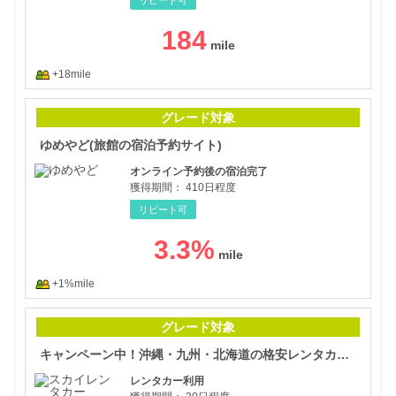
184
+18mile
ゆめ
グレード対象
ゆめやど(旅館の宿泊予約サイト)
オンライン予約後の宿泊完了
獲得期間：
410日程度
リピート可
3.3
%
+1%mile
キャ
グレード対象
キャンペーン中！沖縄・九州・北海道の格安レンタカー【スカイレンタカー】予約
レンタカー利用