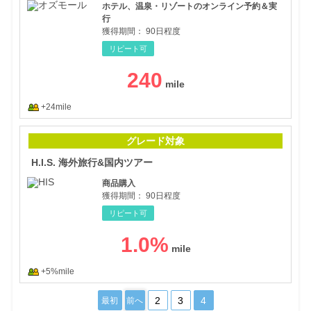
ホテル、温泉・リゾートのオンライン予約＆実
行
獲得期間：
90日程度
リピート可
240
+24mile
H.
グレード対象
H.I.S. 海外旅行&国内ツアー
商品購入
獲得期間：
90日程度
リピート可
1.0
%
+5%mile
2
3
4
最初
前へ