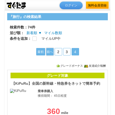
ログイン
無料会員登録
『旅行』の検索結果
検索件数：74件
並び順：
新着順 ▼
マイル数順
条件を追加：
マイルUP中
2
3
4
最初
前へ
グレードボーナス
友達紹介報酬
【K
グレード対象
【KiPuRu】全国の新幹線・特急券をネットで簡単予約
乗車券購入
獲得期間：
45日程度
360