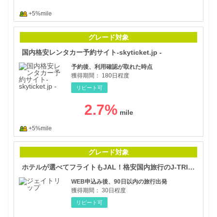
+5%mile
国内
グレード対象
国内格安レンタカー予約サイト-skyticket.jp -
予約後、利用確認が取れた時点
獲得期間：
180日程度
リピート可
2.7
%
+5%mile
ホテ
グレード対象
ホテルが選べてフライトもJAL！格安国内旅行のJ-TRIP（ジェイトリップ）
WEB申込み後、90日以内の旅行出発
獲得期間：
30日程度
リピート可