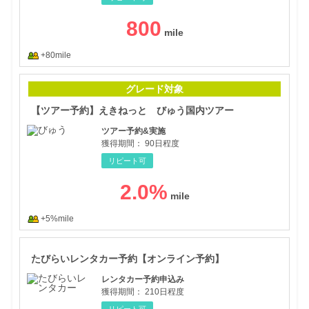
800
+80mile
【ツ
グレード対象
【ツアー予約】えきねっと びゅう国内ツアー
ツアー予約&実施
獲得期間：
90日程度
リピート可
2.0
%
+5%mile
たび
たびらいレンタカー予約【オンライン予約】
レンタカー予約申込み
獲得期間：
210日程度
リピート可