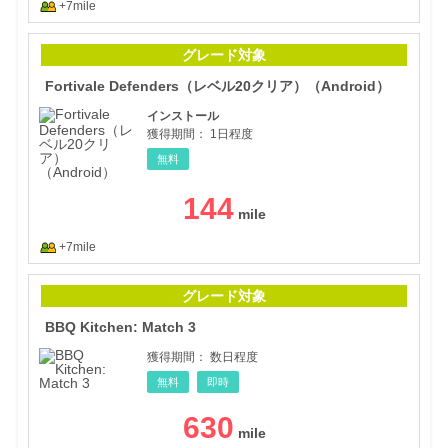
+7mile
For
グレード対象
Fortivale Defenders（レベル20クリア）（Android）
インストール
獲得期間：
1日程度
無料
144
+7mile
BBQ 
グレード対象
BBQ Kitchen: Match 3
獲得期間：
数日程度
無料
即時
630