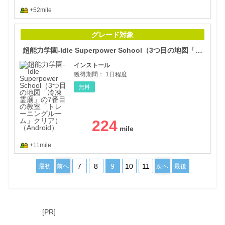
+52mile
超能
グレード対象
超能力学園-Idle Superpower School（3つ目の地図「冷凍霊廟」の7番目の教室「トレーニングルーム」クリア）（Android）
インストール
獲得期間：
1日程度
無料
224
+11mile
7
8
9
10
11
最初
前へ
次へ
最後
[PR]