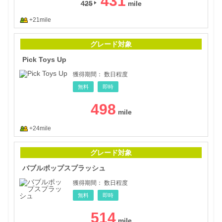
431
425
+21mile
Pick
グレード対象
Pick Toys Up
獲得期間：
数日程度
無料
即時
498
+24mile
バブ
グレード対象
バブルポップスプラッシュ
獲得期間：
数日程度
無料
即時
514