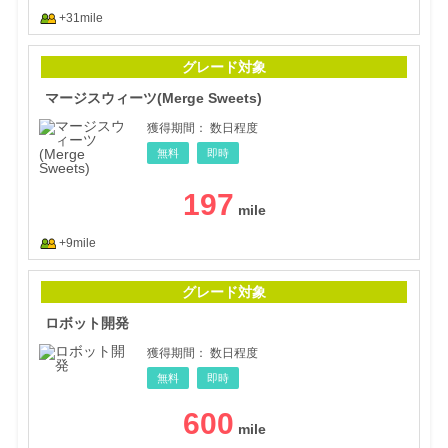
+31mile
マー
グレード対象
マージスウィーツ(Merge Sweets)
獲得期間：
数日程度
無料
即時
197
+9mile
ロボ
グレード対象
ロボット開発
獲得期間：
数日程度
無料
即時
600