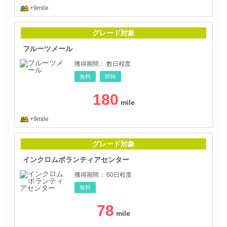
+9mile
フル
グレード対象
フルーツメール
獲得期間：
数日程度
無料
即時
180
+9mile
イン
グレード対象
インクロムボランティアセンター
獲得期間：
60日程度
無料
78