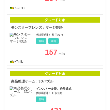
+13mile
モン
グレード対象
モンスターフレンズ：マージ物語
獲得期間：
数日程度
無料
即時
157
+7mile
商品
グレード対象
商品整理ゲーム：3Dパズル
インストール後、条件達成
獲得期間：
1日程度
無料