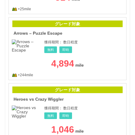
+25mile
Arro
グレード対象
Arrows – Puzzle Escape
獲得期間：
数日程度
無料
即時
4,894
+244mile
Hero
グレード対象
Heroes vs Crazy Wiggler
獲得期間：
数日程度
無料
即時
1,046