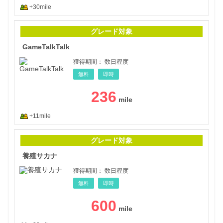
+30mile
Gam
グレード対象
GameTalkTalk
獲得期間：
数日程度
無料
即時
236
+11mile
養殖
グレード対象
養殖サカナ
獲得期間：
数日程度
無料
即時
600