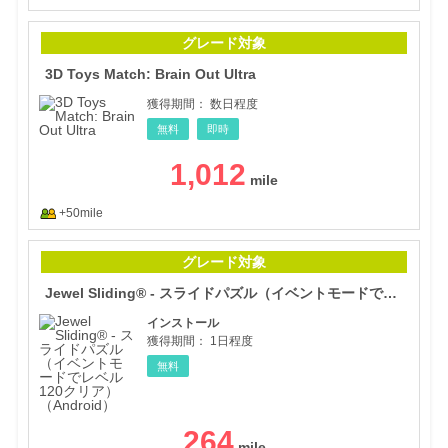
3D T
グレード対象
3D Toys Match: Brain Out Ultra
獲得期間：
数日程度
無料
即時
1,012
+50mile
Je
グレード対象
Jewel Sliding® - スライドパズル（イベントモードでレベル120クリア（マンタの神話））（Android）
インストール
獲得期間：
1日程度
無料
264