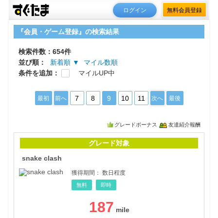
ログイン
無料会員登録
『会員・ゲーム登録』の検索結果
検索件数：654件
並び順：
新着順 ▼
マイル数順
条件を追加：
マイルUP中
7
8
9
10
11
最初
前へ
次へ
最後
グレードボーナス
友達紹介報酬
snak
グレード対象
snake clash
獲得期間：
数日程度
無料
即時
187