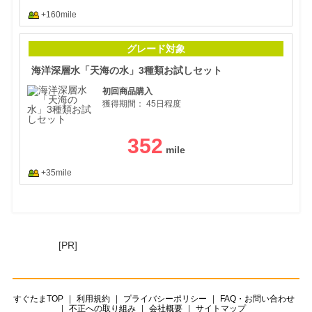
+160mile
海洋
グレード対象
海洋深層水「天海の水」3種類お試しセット
初回商品購入
獲得期間：
45日程度
352
+35mile
[PR]
すぐたまTOP
利用規約
プライバシーポリシー
FAQ・お問い合わせ
不正への取り組み
会社概要
サイトマップ