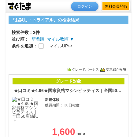
ログイン
無料会員登録
『お試し・トライアル』の検索結果
検索件数：2件
並び順：
新着順
マイル数順 ▼
条件を追加：
マイルUP中
グレードボーナス
友達紹介報酬
★口
グレード対象
★口コミ★4.96★国家資格マシンピラティス｜全国50店舗以上
新規体験
獲得期間：
30日程度
1,600