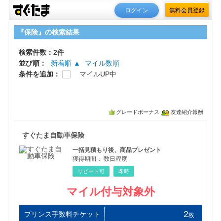
ログイン
無料会員登録
『保険』の検索結果
検索件数：2件
並び順：
新着順 ▲
マイル数順
条件を追加：
マイルUP中
グレードボーナス
友達紹介報酬
すぐ
すぐたま自動車保険
一括見積もり後、商品プレゼント
獲得期間：
数日程度
リピート可
即時
マイル付与対象外
2
プリンス手数料チケット
枚