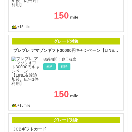
150
+15mile
プレ
グレード対象
プレプレ アマゾンギフト30000円キャンペーン【LINE友達追加後、広告1件利用】
獲得期間：
数日程度
無料
即時
150
+15mile
JC
グレード対象
JCBギフトカード