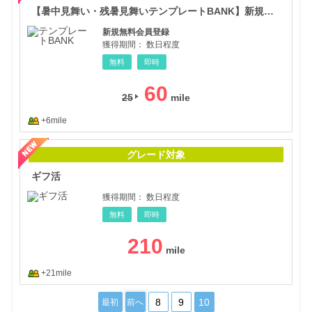
【暑中見舞い・残暑見舞いテンプレートBANK】新規会員登録
新規無料会員登録
獲得期間：
数日程度
無料
即時
60
25
+6mile
ギフ
グレード対象
ギフ活
獲得期間：
数日程度
無料
即時
210
+21mile
8
9
10
最初
前へ