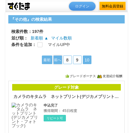
ログイン
無料会員登録
『その他』の検索結果
検索件数：197件
並び順：
新着順 ▲
マイル数順
条件を追加：
マイルUP中
8
9
10
最初
前へ
グレードボーナス
友達紹介報酬
カメ
グレード対象
カメラのキタムラ ネットプリント(デジカメプリント・フォトブック)
申込完了
獲得期間：
45日程度
リピート可