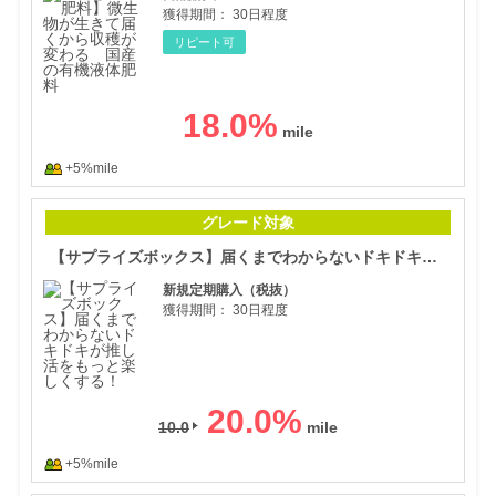
獲得期間：
30日程度
リピート可
18.0
%
+5%mile
【サ
グレード対象
【サプライズボックス】届くまでわからないドキドキが推し活をもっと楽しくする！
新規定期購入（税抜）
獲得期間：
30日程度
20.0
%
10.0
+5%mile