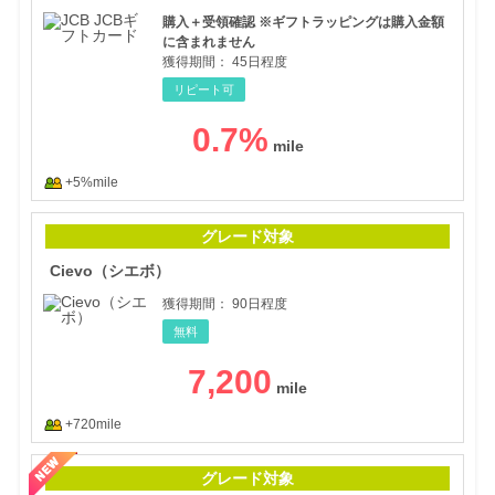
購入＋受領確認 ※ギフトラッピングは購入金額
に含まれません
獲得期間：
45日程度
リピート可
0.7
%
+5%mile
Ci
グレード対象
Cievo（シエボ）
獲得期間：
90日程度
無料
7,200
+720mile
【暑
グレード対象