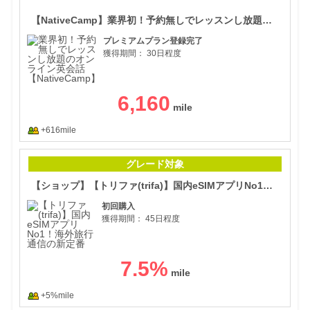
【N
【NativeCamp】業界初！予約無しでレッスンし放題のオンライン英会話
プレミアムプラン登録完了
獲得期間：
30日程度
6,160
+616mile
【シ
グレード対象
【ショップ】【トリファ(trifa)】国内eSIMアプリNo1！海外旅行通信の新定番
初回購入
獲得期間：
45日程度
7.5
%
+5%mile