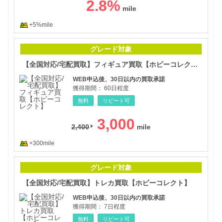
2.8
%
+5%mile
【全
グレード対象
【全国対応/宅配買取】フィギュア買取【ホビーコレクト】
WEB申込後、30日以内の買取承諾
獲得期間：
60日程度
無料
リピート可
3,000
2,400
+300mile
【全
グレード対象
【全国対応/宅配買取】トレカ買取【ホビーコレクト】
WEB申込後、30日以内の買取承諾
獲得期間：
7日程度
無料
リピート可