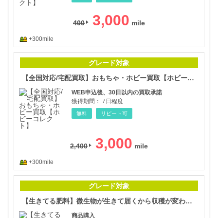
3,000
400
+300mile
【全
グレード対象
【全国対応/宅配買取】おもちゃ・ホビー買取【ホビーコレクト】
WEB申込後、30日以内の買取承諾
獲得期間：
7日程度
無料
リピート可
3,000
2,400
+300mile
【生
グレード対象
【生きてる肥料】微生物が生きて届くから収穫が変わる 国産の有機液体肥料
商品購入