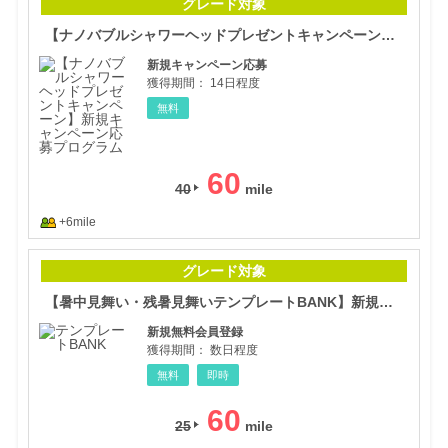
グレード対象
【ナノバブルシャワーヘッドプレゼントキャンペーン】新規キャンペーン応募プログラム
新規キャンペーン応募
獲得期間：
14日程度
無料
60
40
+6mile
【暑
グレード対象
【暑中見舞い・残暑見舞いテンプレートBANK】新規会員登録
新規無料会員登録
獲得期間：
数日程度
無料
即時
60
25