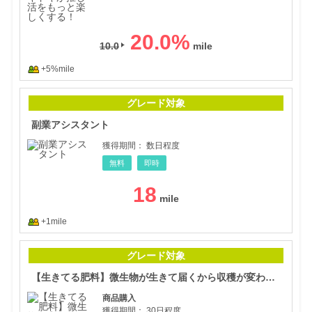
20.0
%
10.0
+5%mile
副業
グレード対象
副業アシスタント
獲得期間：
数日程度
無料
即時
18
+1mile
【生
グレード対象
【生きてる肥料】微生物が生きて届くから収穫が変わる 国産の有機液体肥料
商品購入
獲得期間：
30日程度