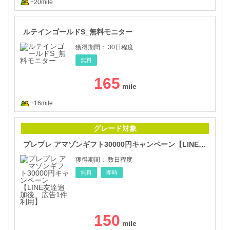
+20mile
ルテ
ルテインゴールドS_無料モニター
獲得期間：
30日程度
無料
165
+16mile
プレ
グレード対象
プレプレ アマゾンギフト30000円キャンペーン【LINE友達追加後、広告1件利用】
獲得期間：
数日程度
無料
即時
150