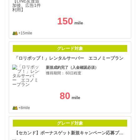
150
+15mile
「ロ
グレード対象
「ロリポップ！」レンタルサーバー エコノミープラン
新規成約完了（入金確認必須）
獲得期間：
60日程度
80
+8mile
【セ
グレード対象
【セカンド】ボーナスゲット新規キャンペーン応募プログラム☆