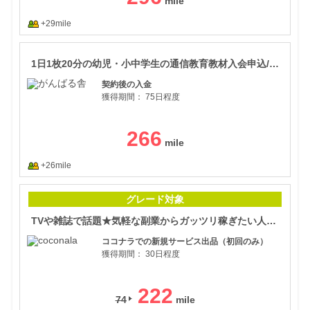
+29mile
1日
1日1枚20分の幼児・小中学生の通信教育教材入会申込/がんばる舎
契約後の入金
獲得期間：
75日程度
266
+26mile
TV
グレード対象
TVや雑誌で話題★気軽な副業からガッツリ稼ぎたい人まで！自分のスキルや得意が売れるココナラ
ココナラでの新規サービス出品（初回のみ）
獲得期間：
30日程度
222
74