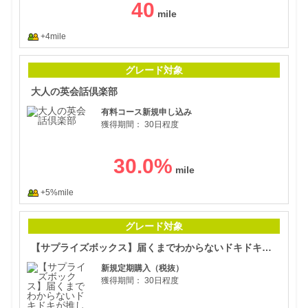
40
+4mile
大人
グレード対象
大人の英会話倶楽部
有料コース新規申し込み
獲得期間：
30日程度
30.0
%
+5%mile
【サ
グレード対象
【サプライズボックス】届くまでわからないドキドキが推し活をもっと楽しくする！
新規定期購入（税抜）
獲得期間：
30日程度