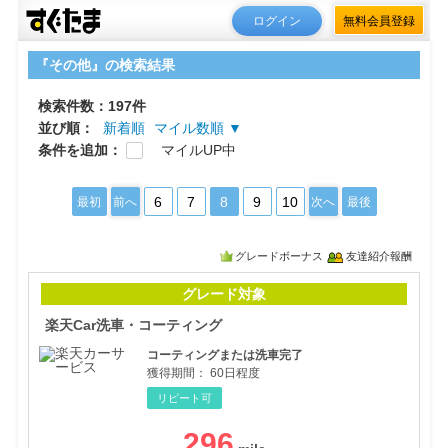
ログイン
無料会員登録
『その他』の検索結果
検索件数：197件
並び順：
新着順
マイル数順 ▼
条件を追加：
マイルUP中
6
7
8
9
10
最初
前へ
次へ
最後
グレードボーナス
友達紹介報酬
楽天
グレード対象
楽天Car洗車・コーティング
コーティングまたは洗車完了
獲得期間：
60日程度
リピート可
296