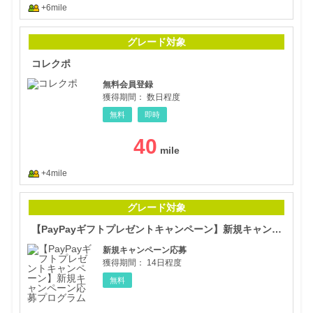
+6mile
コレ
グレード対象
コレクポ
無料会員登録
獲得期間：
数日程度
無料
即時
40
+4mile
【P
グレード対象
【PayPayギフトプレゼントキャンペーン】新規キャンペーン応募プログラム
新規キャンペーン応募
獲得期間：
14日程度
無料