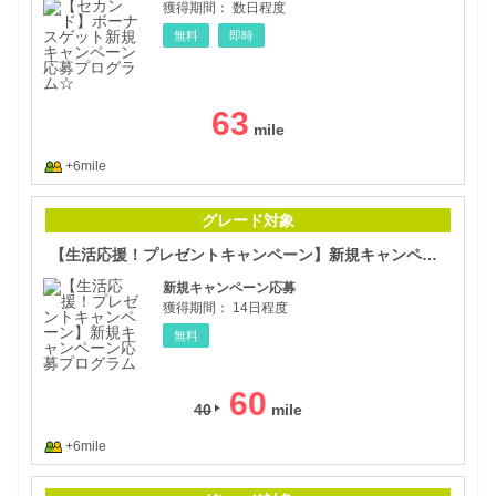
獲得期間：
数日程度
無料
即時
63
+6mile
【生
グレード対象
【生活応援！プレゼントキャンペーン】新規キャンペーン応募プログラム
新規キャンペーン応募
獲得期間：
14日程度
無料
60
40
+6mile
【ナ