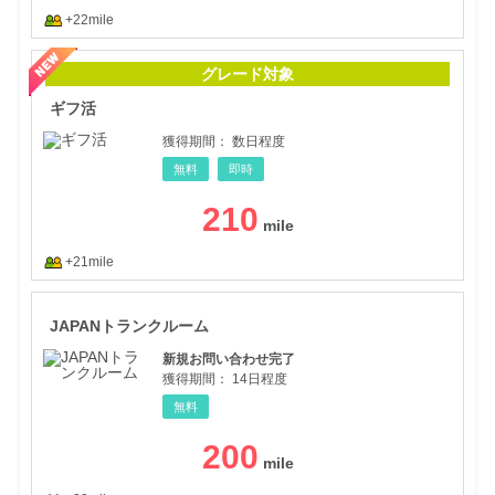
+22mile
ギフ
グレード対象
ギフ活
獲得期間：
数日程度
無料
即時
210
+21mile
JA
JAPANトランクルーム
新規お問い合わせ完了
獲得期間：
14日程度
無料
200