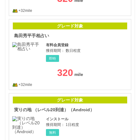
+32mile
島田
グレード対象
島田秀平手相占い
有料会員登録
獲得期間：
数日程度
即時
320
+32mile
実り
グレード対象
実りの地 （レベル20到達）（Android）
インストール
獲得期間：
1日程度
無料