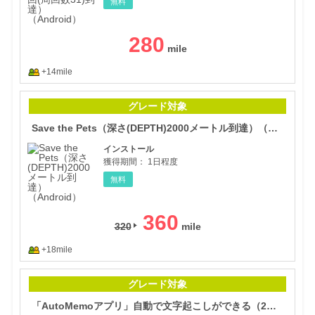
無料
280
+14mile
Sav
グレード対象
Save the Pets（深さ(DEPTH)2000メートル到達）（Android）
インストール
獲得期間：
1日程度
無料
360
320
+18mile
「A
グレード対象
「AutoMemoアプリ」自動で文字起こしができる（2ヶ月目の課金完了）（Android）