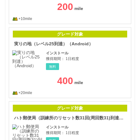
200
+10mile
実り
グレード対象
実りの地（レベル25到達）（Android）
インストール
獲得期間：
1日程度
無料
400
+20mile
ハト
グレード対象
ハト郵便局（訓練所のリセット数31回(周回数31)到達）（Android）
インストール
獲得期間：
1日程度