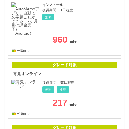
インストール
獲得期間：
1日程度
無料
960
+48mile
青鬼
グレード対象
青鬼オンライン
獲得期間：
数日程度
無料
即時
217
+10mile
ひまつ
グレード対象