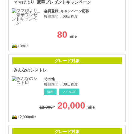
ママびより_豪華プレゼントキャンペーン
会員登録_キャンペーン応募
獲得期間：
60日程度
80
+8mile
みん
グレード対象
みんなのシストレ
その他
獲得期間：
30日程度
無料
マイルUP
20,000
12,000
+2,000mile
ジム
グレード対象