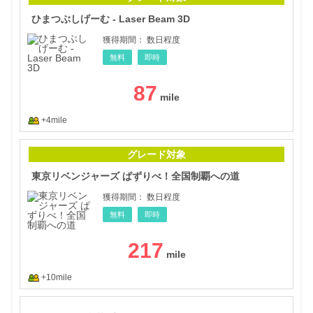
ひまつぶしげーむ - Laser Beam 3D
獲得期間：
数日程度
無料
即時
87
+4mile
東京
グレード対象
東京リベンジャーズ ぱずりべ！全国制覇への道
獲得期間：
数日程度
無料
即時
217
+10mile
ママ