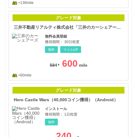
+136mile
三井
グレード対象
三井不動産リアルティ株式会社「三井のカーシェアーズ」
無料会員登録
獲得期間：
30日程度
無料
マイルUP
600
584
+60mile
Her
グレード対象
Hero Castle Wars（40,000コイン獲得）（Android）
インストール
獲得期間：
1日程度
無料
240