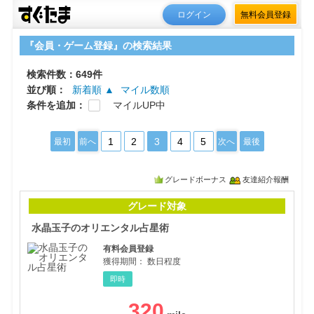
ログイン
無料会員登録
『会員・ゲーム登録』の検索結果
検索件数：649件
並び順：
新着順 ▲
マイル数順
条件を追加：
マイルUP中
1
2
3
4
5
最初
前へ
次へ
最後
グレードボーナス
友達紹介報酬
水晶
グレード対象
水晶玉子のオリエンタル占星術
有料会員登録
獲得期間：
数日程度
即時
320