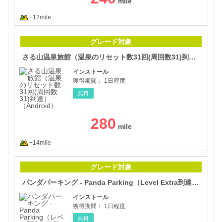
+12mile
さる
グレード対象
さる山温泉旅館（温泉のリセット数31回(周回数31)到達）（Android）
インストール
獲得期間：
1日程度
無料
280
+14mile
パンダ
グレード対象
パンダパーキング - Panda Parking（Level Extra到達）（Android）
インストール
獲得期間：
1日程度
無料