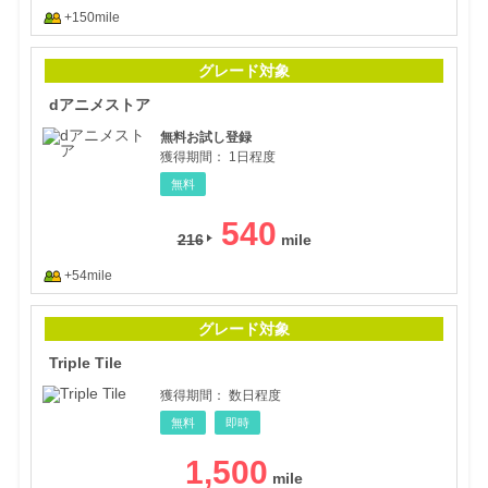
+150mile
dア
グレード対象
dアニメストア
無料お試し登録
獲得期間：
1日程度
無料
540
216
+54mile
Tripl
グレード対象
Triple Tile
獲得期間：
数日程度
無料
即時
1,500