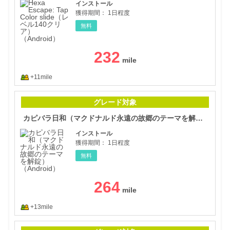
インストール
獲得期間：
1日程度
無料
232
+11mile
カピ
グレード対象
カピバラ日和（マクドナルド永遠の故郷のテーマを解錠）（Android）
インストール
獲得期間：
1日程度
無料
264
+13mile
Dra