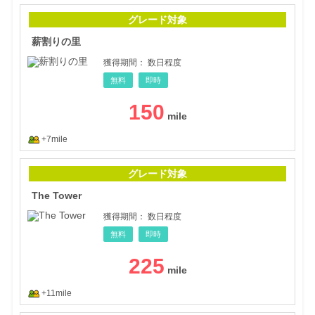
薪割
グレード対象
薪割りの里
獲得期間：
数日程度
無料
即時
150
+7mile
The
グレード対象
The Tower
獲得期間：
数日程度
無料
即時
225
+11mile