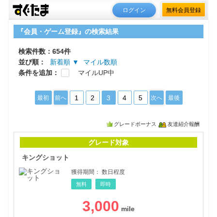
ログイン
無料会員登録
『会員・ゲーム登録』の検索結果
検索件数：654件
並び順：
新着順 ▼
マイル数順
条件を追加：
マイルUP中
1
2
3
4
5
最初
前へ
次へ
最後
グレードボーナス
友達紹介報酬
キン
グレード対象
キングショット
獲得期間：
数日程度
無料
即時
3,000