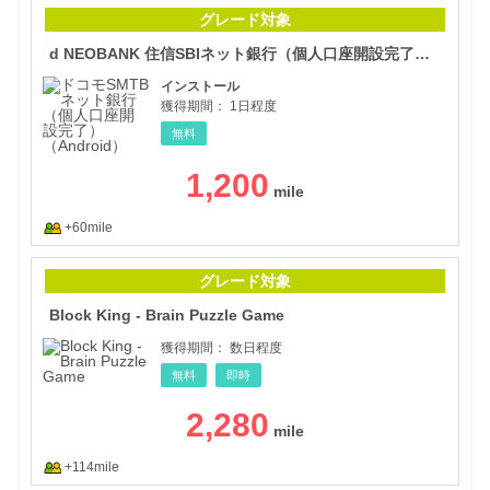
d 
グレード対象
d NEOBANK 住信SBIネット銀行（個人口座開設完了）（Android）
インストール
獲得期間：
1日程度
無料
1,200
+60mile
Bloc
グレード対象
Block King - Brain Puzzle Game
獲得期間：
数日程度
無料
即時
2,280
+114mile