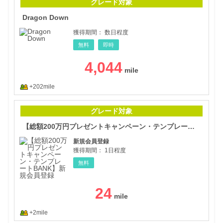
グレード対象
Dragon Down
獲得期間：
数日程度
無料
即時
4,044
+202mile
【総
グレード対象
【総額200万円プレゼントキャンペーン・テンプレートBANK】新規会員登録
新規会員登録
獲得期間：
1日程度
無料
24
+2mile