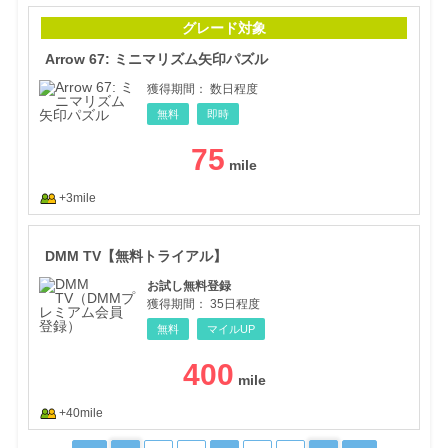
Ar
グレード対象
Arrow 67: ミニマリズム矢印パズル
獲得期間：
数日程度
無料
即時
75
+3mile
DM
DMM TV【無料トライアル】
お試し無料登録
獲得期間：
35日程度
無料
マイルUP
400
+40mile