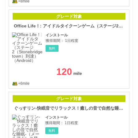
+8mile
Of
グレード対象
Office Life！: アイドルタイクーンゲーム（ステージ2（Stonebridge town）到達）（Android）
インストール
獲得期間：
1日程度
無料
120
+6mile
ぐっ
グレード対象
ぐっすリン-快眠音でリラックス！癒しの音で自然な睡眠-（メールアドレス登録完了）（Android）
インストール
獲得期間：
1日程度
無料