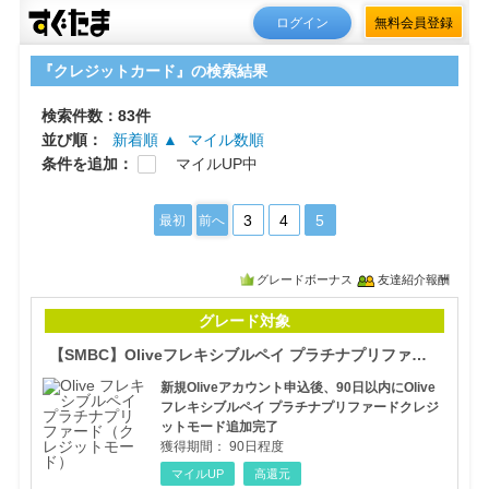
ログイン
無料会員登録
『クレジットカード』の検索結果
検索件数：83件
並び順：
新着順 ▲
マイル数順
条件を追加：
マイルUP中
3
4
5
最初
前へ
グレードボーナス
友達紹介報酬
【S
グレード対象
【SMBC】Oliveフレキシブルペイ プラチナプリファード
新規Oliveアカウント申込後、90日以内にOlive
フレキシブルペイ プラチナプリファードクレジ
ットモード追加完了
獲得期間：
90日程度
マイルUP
高還元