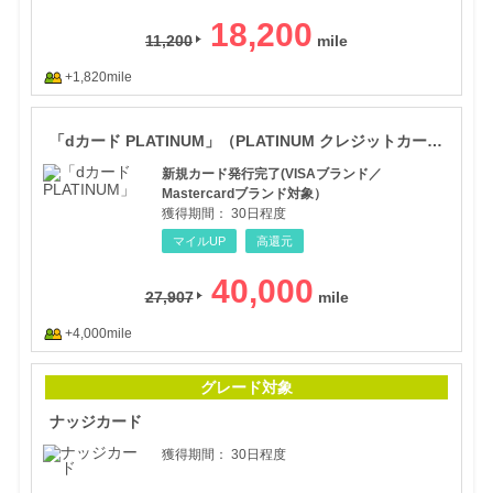
18,200
11,200
+1,820mile
「d
「dカード PLATINUM」（PLATINUM クレジットカード発券（【新規申込】カード発行）
新規カード発行完了(VISAブランド／
Mastercardブランド対象）
獲得期間：
30日程度
マイルUP
高還元
40,000
27,907
+4,000mile
ナッ
グレード対象
ナッジカード
獲得期間：
30日程度