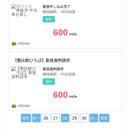
新規申し込み完了
獲得期間：
30日程度
無料
600
+60mile
【塾
【塾比較ひろば】新規資料請求
新規資料請求
獲得期間：
45日程度
無料
600
+60mile
26
27
28
29
30
最初
前へ
次へ
最後