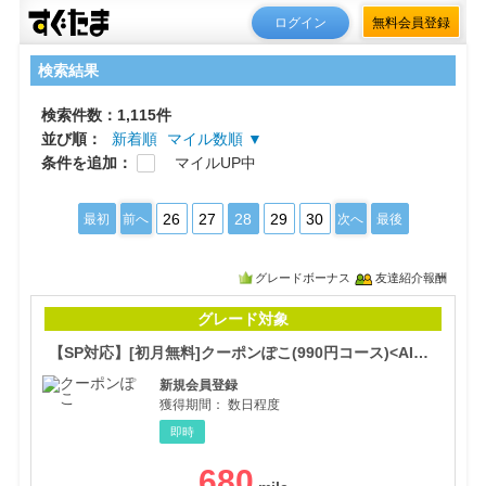
ログイン
無料会員登録
検索結果
検索件数：1,115件
並び順：
新着順
マイル数順 ▼
条件を追加：
マイルUP中
26
27
28
29
30
最初
前へ
次へ
最後
グレードボーナス
友達紹介報酬
【S
グレード対象
【SP対応】[初月無料]クーポンぽこ(990円コース)<AI専用>
新規会員登録
獲得期間：
数日程度
即時
680