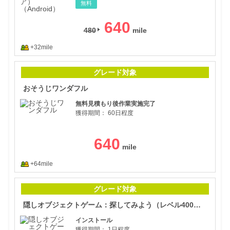
無料
640
480
+32mile
おそ
グレード対象
おそうじワンダフル
無料見積もり後作業実施完了
獲得期間：
60日程度
640
+64mile
隠し
グレード対象
隠しオブジェクトゲーム：探してみよう（レベル400到達）（Android）
インストール
獲得期間：
1日程度