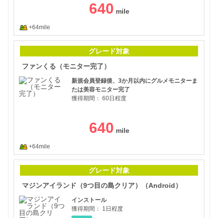
640
+64mile
ファ
グレード対象
ファンくる（モニター完了）
新規会員登録後、3か月以内にグルメモニターま
たは美容モニター完了
獲得期間：
60日程度
640
+64mile
マジ
グレード対象
マジンアイランド（9つ目の島クリア）（Android）
インストール
獲得期間：
1日程度