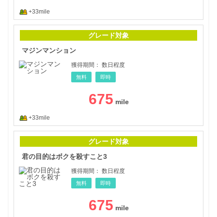
+33mile
マジ
グレード対象
マジンマンション
獲得期間：
数日程度
無料
即時
675
+33mile
君の
グレード対象
君の目的はボクを殺すこと3
獲得期間：
数日程度
無料
即時
675