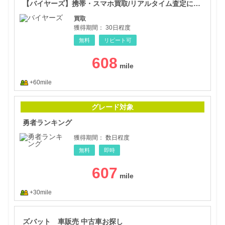
【バイヤーズ】携帯・スマホ買取/リアルタイム査定によるスピード取引！
買取
獲得期間：
30日程度
無料
リピート可
608
+60mile
勇者
グレード対象
勇者ランキング
獲得期間：
数日程度
無料
即時
607
+30mile
ズバ
ズバット 車販売 中古車お探し