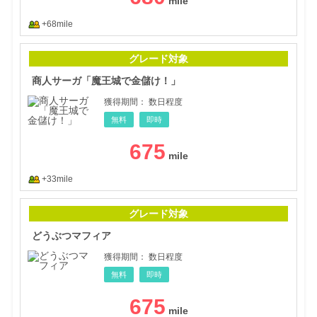
+68mile
商人
グレード対象
商人サーガ「魔王城で金儲け！」
獲得期間：
数日程度
無料
即時
675
+33mile
どう
グレード対象
どうぶつマフィア
獲得期間：
数日程度
無料
即時
675