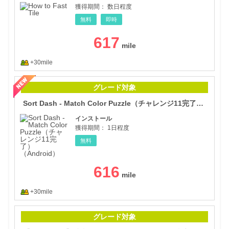
獲得期間：
数日程度
無料
即時
617
+30mile
Sor
グレード対象
Sort Dash - Match Color Puzzle（チャレンジ11完了）（Android）
インストール
獲得期間：
1日程度
無料
616
+30mile
【バ
グレード対象