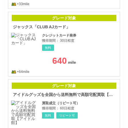
+33mile
ジャ
グレード対象
ジャックス「CLUB AJカード」
クレジットカード発券
獲得期間：
30日程度
無料
640
+64mile
アイ
グレード対象
アイドルグッズを全国から送料無料で高額宅配買取【アイドル館】
買取成立（リピート可）
獲得期間：
60日程度
無料
リピート可