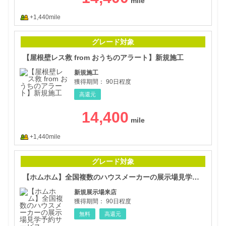
+1,440mile
【屋
グレード対象
【屋根壁レス救 from おうちのアラート】新規施工
新規施工
獲得期間：
90日程度
高還元
14,400
+1,440mile
【ホ
グレード対象
【ホムホム】全国複数のハウスメーカーの展示場見学予約サービス
新規展示場来店
獲得期間：
90日程度
無料
高還元