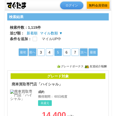
ログイン
無料会員登録
検索結果
検索件数：1,119件
並び順：
新着順
マイル数順 ▼
条件を追加：
マイルUP中
3
4
5
6
7
最初
前へ
次へ
最後
グレードボーナス
友達紹介報酬
廃車
グレード対象
廃車買取専門店「ハイシャル」
成約
獲得期間：
60日程度
高還元
14,400