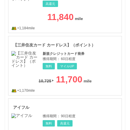
高還元
11,840
+1,184mile
【三
【三井住友カード カードレス】（ポイント）
新規クレジットカード発券
獲得期間：
60日程度
無料
マイルUP
11,700
10,725
+1,170mile
アイ
アイフル
獲得期間：
90日程度
無料
高還元