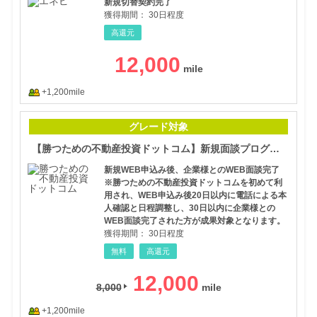
新規切替契約完了
獲得期間：
30日程度
高還元
12,000
+1,200mile
【勝
グレード対象
【勝つための不動産投資ドットコム】新規面談プログラム
新規WEB申込み後、企業様とのWEB面談完了
※勝つための不動産投資ドットコムを初めて利
用され、WEB申込み後20日以内に電話による本
人確認と日程調整し、30日以内に企業様との
WEB面談完了された方が成果対象となります。
獲得期間：
30日程度
無料
高還元
12,000
8,000
+1,200mile