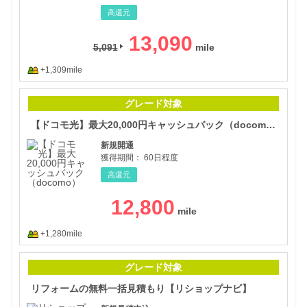
高還元
13,090
5,091
+1,309mile
【ド
グレード対象
【ドコモ光】最大20,000円キャッシュバック（docomo）
新規開通
獲得期間：
60日程度
高還元
12,800
+1,280mile
リフ
グレード対象
リフォームの無料一括見積もり【リショップナビ】