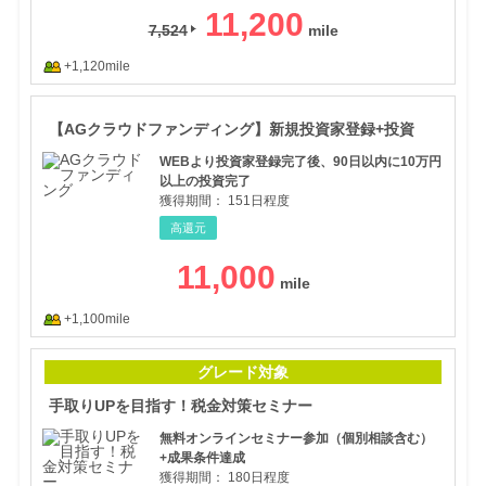
11,200
7,524
+1,120mile
【A
【AGクラウドファンディング】新規投資家登録+投資
WEBより投資家登録完了後、90日以内に10万円
以上の投資完了
獲得期間：
151日程度
高還元
11,000
+1,100mile
手取
グレード対象
手取りUPを目指す！税金対策セミナー
無料オンラインセミナー参加（個別相談含む）
+成果条件達成
獲得期間：
180日程度