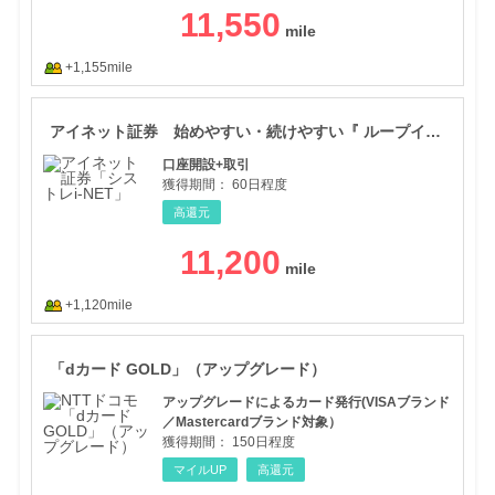
11,550
+1,155mile
アイ
アイネット証券 始めやすい・続けやすい『 ループイフダン 』
口座開設+取引
獲得期間：
60日程度
高還元
11,200
+1,120mile
「d
「dカード GOLD」（アップグレード）
アップグレードによるカード発行(VISAブランド
／Mastercardブランド対象）
獲得期間：
150日程度
マイルUP
高還元