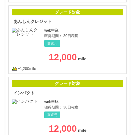
あん
グレード対象
あんしんクレジット
web申込
獲得期間：
30日程度
高還元
12,000
+1,200mile
イン
グレード対象
インパクト
web申込
獲得期間：
30日程度
高還元
12,000