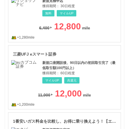
新規見積申込
獲得期間：
30日程度
無料
マイルUP
12,800
6,400
+1,280mile
三菱
三菱UFJ eスマート証券
新規口座開設後、90日以内の初回取引完了（最
低取引額100円以上）
獲得期間：
60日程度
マイルUP
高還元
12,000
11,000
+1,200mile
1番
1番安いガス料金を比較し、お得に乗り換えよう！【エネピ】