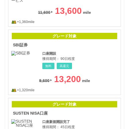
13,600
11,600
+1,360mile
SB
グレード対象
SBI証券
口座開設
獲得期間：
90日程度
無料
高還元
13,200
9,600
+1,320mile
SUS
グレード対象
SUSTEN NISA口座
口座新規開設完了
獲得期間：
45日程度