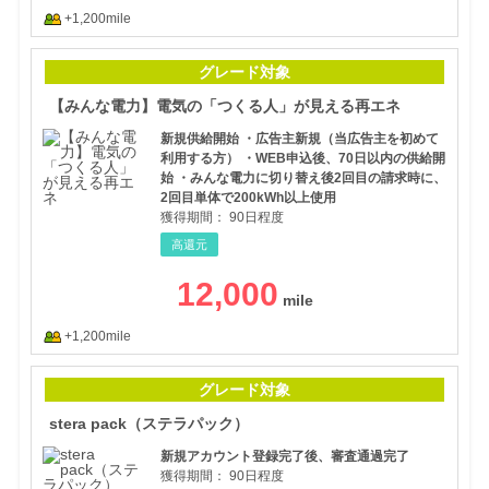
+1,200mile
【み
グレード対象
【みんな電力】電気の「つくる人」が見える再エネ
新規供給開始 ・広告主新規（当広告主を初めて
利用する方） ・WEB申込後、70日以内の供給開
始 ・みんな電力に切り替え後2回目の請求時に、
2回目単体で200kWh以上使用
獲得期間：
90日程度
高還元
12,000
+1,200mile
st
グレード対象
stera pack（ステラパック）
新規アカウント登録完了後、審査通過完了
獲得期間：
90日程度