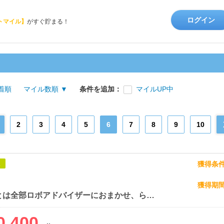
ログイン
トマイル】
がすぐ貯まる！
着順
マイル数順 ▼
条件を追加：
マイルUP中
2
3
4
5
6
7
8
9
10
獲得条
象
獲得期
面倒なことは全部ロボアドバイザーにおまかせ、らくらく資産運用「THEO+[テオプラス] docomo」
0,400