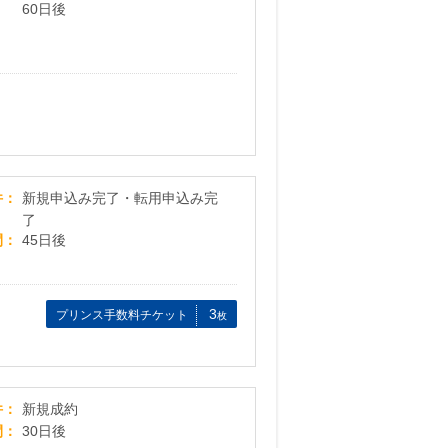
60日後
GMOとくとくBB-ドコモ光-
件
新規申込み完了・転用申込み完
了
間
45日後
3
プリンス手数料チケット
枚
【DMM バーチャルオフィス】テックカンパニーが
件
新規成約
間
30日後