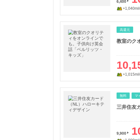
6,400
+1,040mil
高還元
10,1
+1,015mil
無料
マ
三井住友
1
9,900