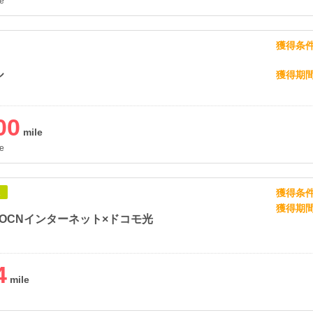
e
獲得条
ル
獲得期
00
e
獲得条
象
獲得期
OCNインターネット×ドコモ光
4