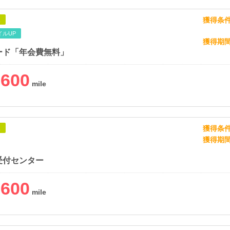
獲得条
象
イルUP
獲得期
ード「年会費無料」
,600
獲得条
象
獲得期
受付センター
,600