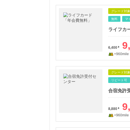
グレード対
無料
マ
ライフカ
9
6,400
+960mile
グレード対
リピート可
合宿免許
9
8,880
+960mile