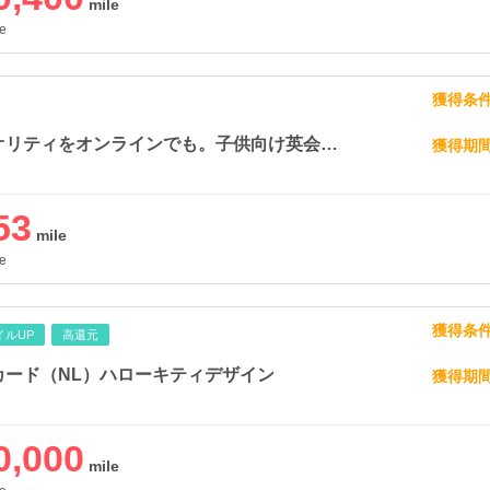
e
獲得条
教室のクオリティをオンラインでも。子供向け英会話「ベルリッツ・キッズ」
獲得期
53
e
獲得条
イルUP
高還元
カード（NL）ハローキティデザイン
獲得期
0,000