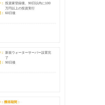
OwnersBook【100万以上の投資実行】
件
投資家登録後、90日以内に100
万円以上の投資実行
間
60日後
【富士山鳴沢の浄水型ウォーターサーバー】新規
件
新規ウォーターサーバー設置完
了
間
90日後
ユーキャン
件
獲得期間