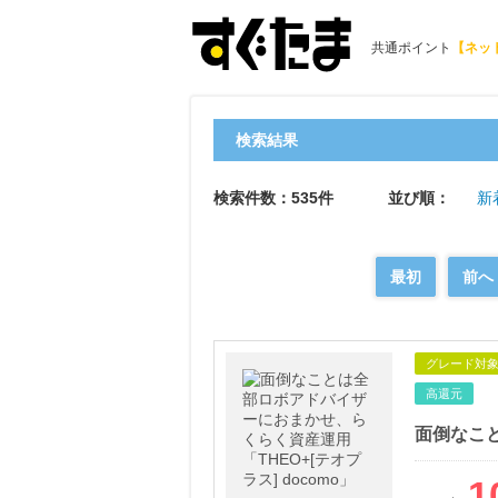
共通ポイント
【ネッ
検索結果
検索件数：535件
並び順：
新
最初
前へ
グレード対
高還元
1