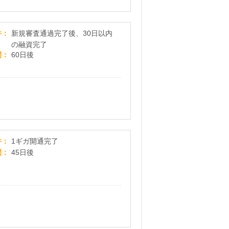
プランネル
件
新規審査通過完了後、30日以内
の融資完了
間
60日後
＜1ギガ＞OCNインターネット×ドコモ光
件
1ギガ開通完了
間
45日後