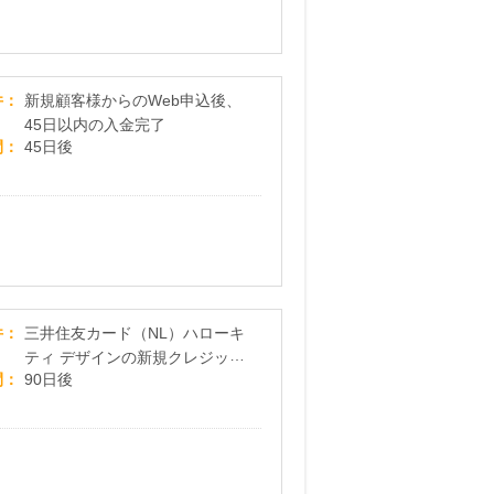
教室のクオリティをオンラインでも。子供向け英
件
新規顧客様からのWeb申込後、
45日以内の入金完了
間
45日後
三井住友カード（NL）ハローキティデザイン
件
三井住友カード（NL）ハローキ
ティ デザインの新規クレジット
間
90日後
カード発券