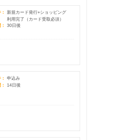
ライフカード「年会費無料」
件
新規カード発行+ショッピング
利用完了（カード受取必須）
間
30日後
合宿免許受付センター
件
申込み
間
14日後