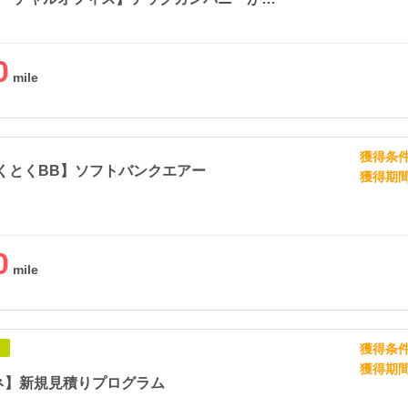
0
獲得条
とくとくBB】ソフトバンクエアー
獲得期
0
獲得条
象
獲得期
ネ】新規見積りプログラム