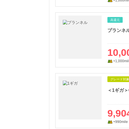
+1,000mil
高還元
プランネ
10,0
+1,000mil
グレード対
＜1ギガ＞
9,90
+990mile