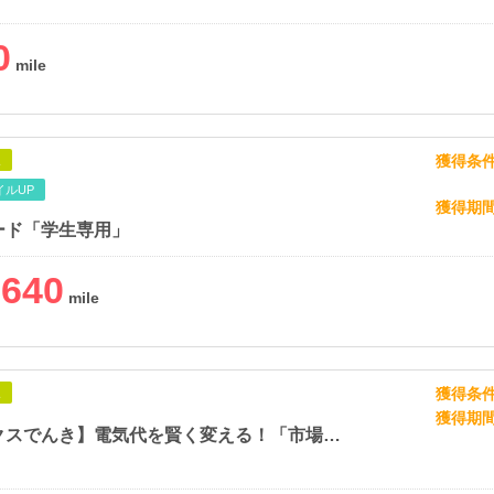
0
獲得条
象
イルUP
獲得期
ード「学生専用」
,640
獲得条
象
獲得期
【イデックスでんき】電気代を賢く変える！「市場価格電気」という選択肢