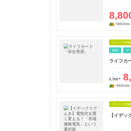
8,80
+880mile
グレード対
無料
マ
ライフカ
8
5,760
+864mile
グレード対