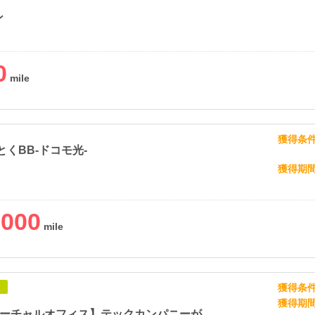
ン
0
獲得条
とくBB-ドコモ光-
獲得期
,000
獲得条
象
獲得期
【DMM バーチャルオフィス】テックカンパニーが提供する最先端のバーチャルオフィス