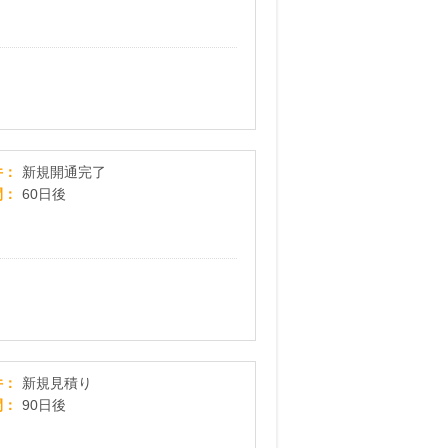
【GMOとくとくBB】ソフトバンクエアー
件
新規開通完了
間
60日後
【ブルエネ】新規見積りプログラム
件
新規見積り
間
90日後