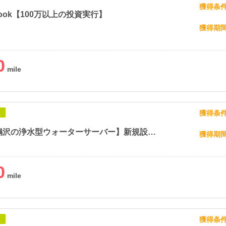
獲得条
Book【100万以上の投資実行】
獲得期
0
獲得条
象
【富士山鳴沢の浄水型ウォーターサーバー】新規設置プログラム
獲得期
0
獲得条
象