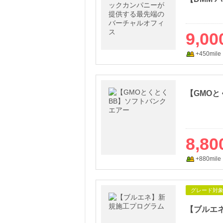
9,00
+450mile
【GMO
8,80
+880mile
グレード対
【ブルエ