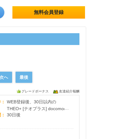
無料会員登録
次へ
最後
グレードボーナス
友達紹介報酬
面倒なことは全部ロボアドバイザーにおまかせ、らくらく資産
件
WEB登録後、30日以内の
THEO+ [テオプラス] docomoの
間
30日後
証券口座開設