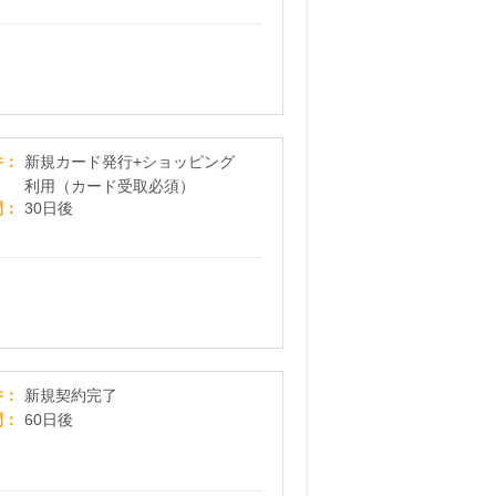
ライフカード「学生専用」
件
新規カード発行+ショッピング
利用（カード受取必須）
間
30日後
【イデックスでんき】電気代を賢く変える！「市
件
新規契約完了
間
60日後