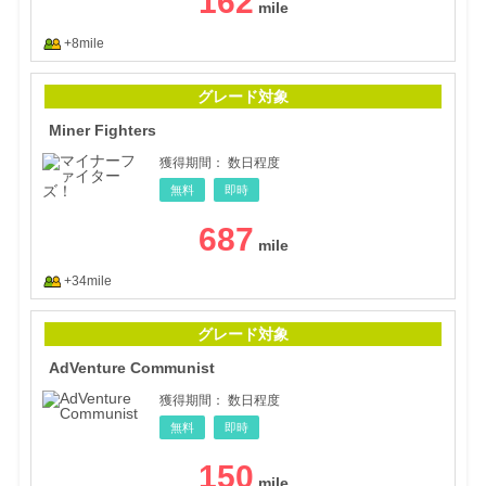
162
+8mile
Mine
グレード対象
Miner Fighters
獲得期間：
数日程度
無料
即時
687
+34mile
AdV
グレード対象
AdVenture Communist
獲得期間：
数日程度
無料
即時
150