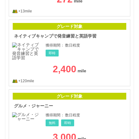
+13mile
ネイ
グレード対象
ネイティブキャンプで発音練習と英語学習
獲得期間：
数日程度
即時
2,400
+120mile
グル
グレード対象
グルメ・ジャーニー
獲得期間：
数日程度
無料
即時
3,000