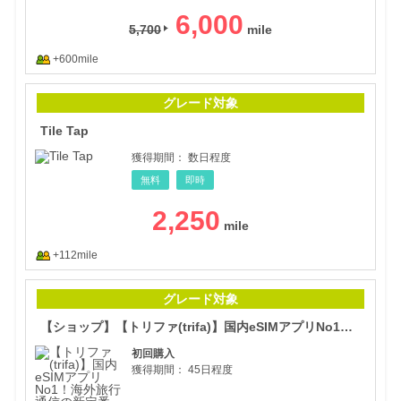
6,000
5,700
+600mile
Tile
グレード対象
Tile Tap
獲得期間：
数日程度
無料
即時
2,250
+112mile
【シ
グレード対象
【ショップ】【トリファ(trifa)】国内eSIMアプリNo1！海外旅行通信の新定番
初回購入
獲得期間：
45日程度