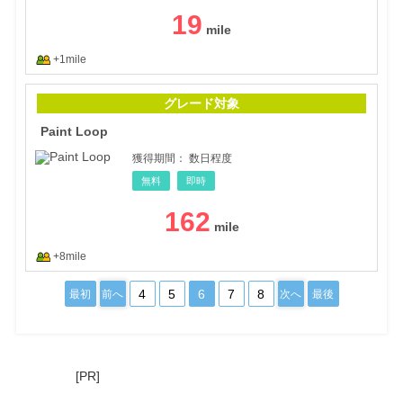
19
+1mile
Pain
グレード対象
Paint Loop
獲得期間：
数日程度
無料
即時
162
+8mile
4
5
6
7
8
最初
前へ
次へ
最後
[PR]