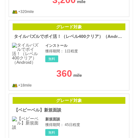
+320mile
タイ
グレード対象
タイルパズルでポイ活！（レベル400クリア）（Android）
インストール
獲得期間：
1日程度
無料
360
+18mile
【ベ
グレード対象
【ベビーベル】新規面談
新規面談
獲得期間：
45日程度
無料