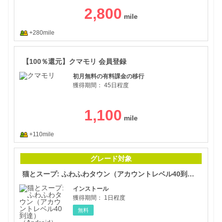
2,800
+280mile
【1
【100％還元】クマモリ 会員登録
初月無料の有料課金の移行
獲得期間：
45日程度
1,100
+110mile
猫と
グレード対象
猫とスープ: ふわふわタウン（アカウントレベル40到達）（Android）
インストール
獲得期間：
1日程度
無料