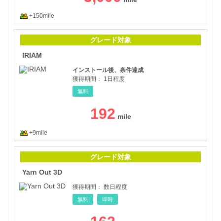
+150mile
IRI
グレード対象
IRIAM
インストール後、条件達成
獲得期間：
1日程度
無料
192
+9mile
Yar
グレード対象
Yarn Out 3D
獲得期間：
数日程度
無料
即時