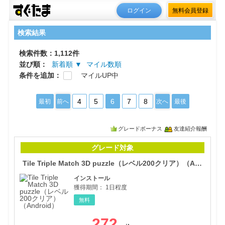
ログイン
無料会員登録
検索結果
検索件数：1,112件
並び順：
新着順 ▼
マイル数順
条件を追加：
マイルUP中
4
5
6
7
8
最初
前へ
次へ
最後
グレードボーナス
友達紹介報酬
Til
グレード対象
Tile Triple Match 3D puzzle（レベル200クリア）（Android）
インストール
獲得期間：
1日程度
無料
272