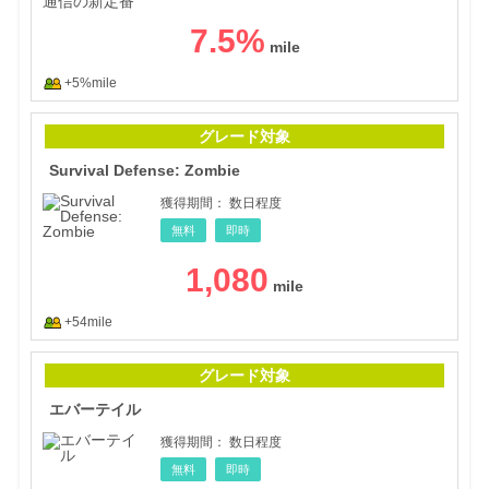
7.5
%
+5%mile
Surv
グレード対象
Survival Defense: Zombie
獲得期間：
数日程度
無料
即時
1,080
+54mile
エバ
グレード対象
エバーテイル
獲得期間：
数日程度
無料
即時