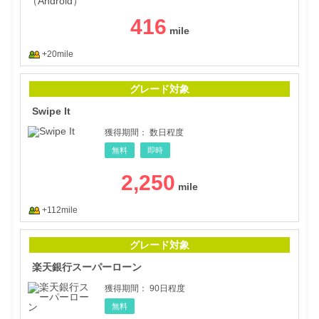
416
+20mile
Swip
グレード対象
Swipe It
獲得期間：
数日程度
無料
即時
2,250
+112mile
楽天
グレード対象
楽天銀行スーパーローン
獲得期間：
90日程度
無料