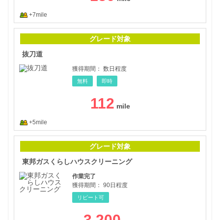
+7mile
抜刀
グレード対象
抜刀道
獲得期間：
数日程度
無料
即時
112
+5mile
東邦
グレード対象
東邦ガスくらしハウスクリーニング
作業完了
獲得期間：
90日程度
リピート可
3,200