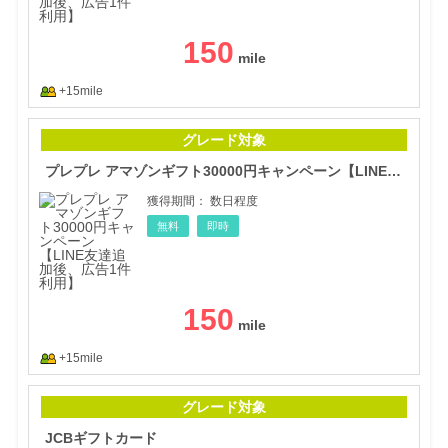
150
+15mile
プレ
グレード対象
プレプレ アマゾンギフト30000円キャンペーン【LINE友達追加後、広告1件利用】
獲得期間：
数日程度
無料
即時
150
+15mile
JC
グレード対象
JCBギフトカード