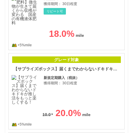
獲得期間：
30日程度
リピート可
18.0
%
+5%mile
【サ
グレード対象
【サプライズボックス】届くまでわからないドキドキが推し活をもっと楽しくする！
新規定期購入（税抜）
獲得期間：
30日程度
20.0
%
10.0
+5%mile