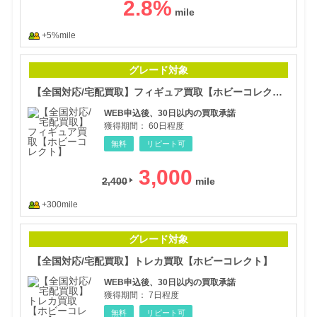
2.8
%
+5%mile
【全
グレード対象
【全国対応/宅配買取】フィギュア買取【ホビーコレクト】
WEB申込後、30日以内の買取承諾
獲得期間：
60日程度
無料
リピート可
3,000
2,400
+300mile
【全
グレード対象
【全国対応/宅配買取】トレカ買取【ホビーコレクト】
WEB申込後、30日以内の買取承諾
獲得期間：
7日程度
無料
リピート可