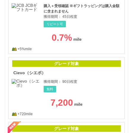
購入＋受領確認 ※ギフトラッピングは購入金額
に含まれません
獲得期間：
45日程度
リピート可
0.7
%
+5%mile
Ci
グレード対象
Cievo（シエボ）
獲得期間：
90日程度
無料
7,200
+720mile
【暑
グレード対象