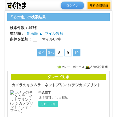
ログイン
無料会員登録
『その他』の検索結果
検索件数：197件
並び順：
新着順 ▲
マイル数順
条件を追加：
マイルUP中
8
9
10
最初
前へ
グレードボーナス
友達紹介報酬
カメ
グレード対象
カメラのキタムラ ネットプリント(デジカメプリント・フォトブック)
申込完了
獲得期間：
45日程度
リピート可