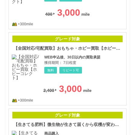
3,000
400
+300mile
【全
グレード対象
【全国対応/宅配買取】おもちゃ・ホビー買取【ホビーコレクト】
WEB申込後、30日以内の買取承諾
獲得期間：
7日程度
無料
リピート可
3,000
2,400
+300mile
【生
グレード対象
【生きてる肥料】微生物が生きて届くから収穫が変わる 国産の有機液体肥料
商品購入