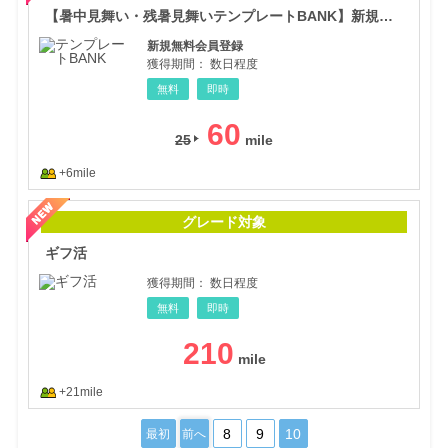
【暑中見舞い・残暑見舞いテンプレートBANK】新規会員登録
新規無料会員登録
獲得期間：
数日程度
無料
即時
60
25
+6mile
ギフ
グレード対象
ギフ活
獲得期間：
数日程度
無料
即時
210
+21mile
8
9
10
最初
前へ