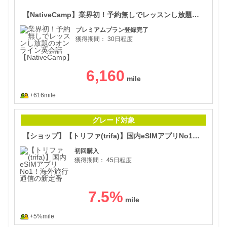
【N
【NativeCamp】業界初！予約無しでレッスンし放題のオンライン英会話
プレミアムプラン登録完了
獲得期間：
30日程度
6,160
+616mile
【シ
グレード対象
【ショップ】【トリファ(trifa)】国内eSIMアプリNo1！海外旅行通信の新定番
初回購入
獲得期間：
45日程度
7.5
%
+5%mile