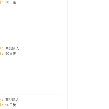
間
30日後
ハッピーマリリン
件
商品購入
間
90日後
レゴランド・ディスカバリー・センター大阪
件
商品購入
間
90日後