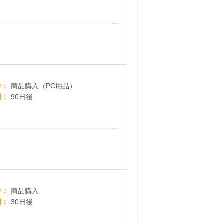
最新おすすめ情報をチェック！【Dell（法人）】
件
商品購入（PC用品）
間
90日後
【Dabbsson_Japan】大容量で持ちやすいポータブル電源！
件
商品購入
間
30日後