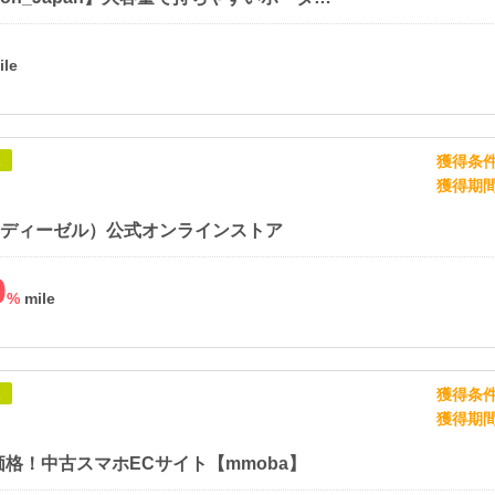
獲得条
象
獲得期
L（ディーゼル）公式オンラインストア
0
%
獲得条
象
獲得期
格！中古スマホECサイト【mmoba】