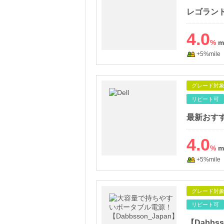
レゴラン
4.0
%
+5%mile
グレード対
リピート可
最新おすす
4.0
%
+5%mile
グレード対
リピート可