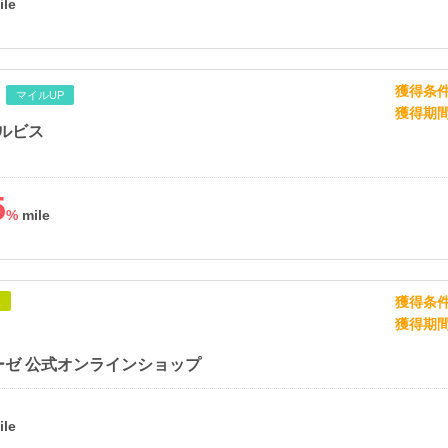
獲得条
マイルUP
獲得期
オルビス
5
%
獲得条
象
獲得期
ーゼ 公式オンラインショップ