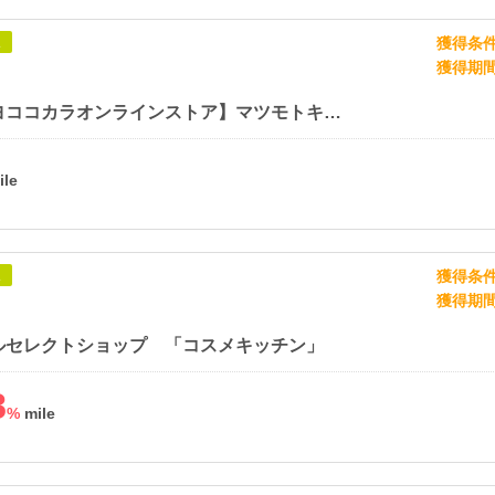
獲得条
象
獲得期
【マツキヨココカラオンラインストア】マツモトキヨシ・ココカラファイン公式通販サイト
獲得条
象
獲得期
ルセレクトショップ 「コスメキッチン」
8
%