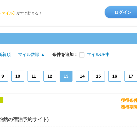
ログイン
トマイル】
がすぐ貯まる！
新着順
マイル数順 ▲
条件を追加：
マイルUP中
9
10
11
12
13
14
15
16
17
獲得条
象
獲得期
旅館の宿泊予約サイト)