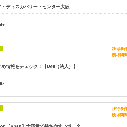
ド・ディスカバリー・センター大阪
獲得条
象
獲得期
め情報をチェック！【Dell（法人）】
獲得条
象
獲得期
【Dabbsson_Japan】大容量で持ちやすいポータブル電源！