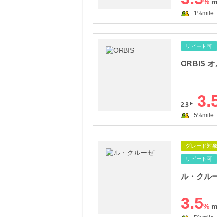
%
+1%mile
リピート可
ORBIS 
3.
2.8
+5%mile
グレード対
リピート可
ル・クル
3.5
%