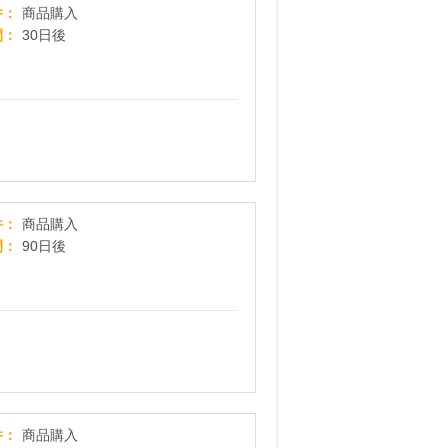
スポーツデポ・ゴルフ５・アルペン【公式オンラ
件
商品購入
間
30日後
フジテレビフラワーネット
件
商品購入
間
90日後
西川ストアONLINE
件
商品購入