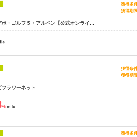
獲得条
象
獲得期
スポーツデポ・ゴルフ５・アルペン【公式オンラインストア】
獲得条
象
獲得期
ビフラワーネット
8
%
獲得条
象