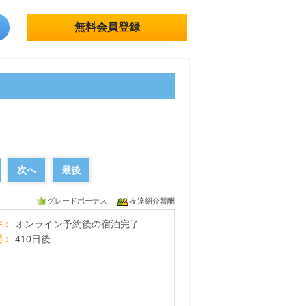
無料会員登録
次へ
最後
グレードボーナス
友達紹介報酬
ゆめやど(旅館の宿泊予約サイト)
件
オンライン予約後の宿泊完了
間
410日後