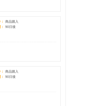
ORBIS オルビス
件
商品購入
間
90日後
ル・クルーゼ 公式オンラインショップ
件
商品購入
間
90日後