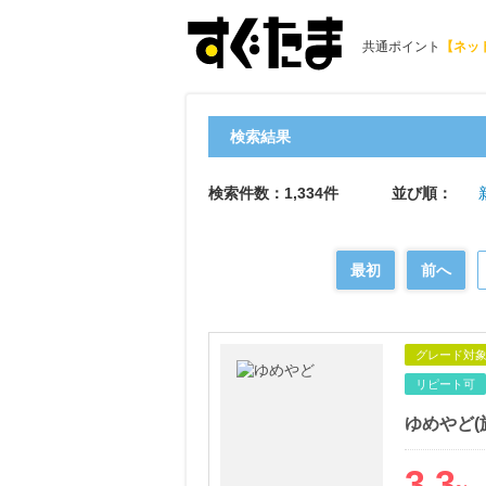
共通ポイント
【ネッ
検索結果
検索件数：1,334件
並び順：
最初
前へ
グレード対
リピート可
ゆめやど(
3.3