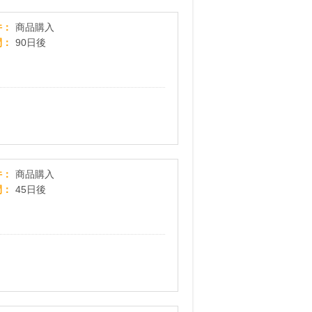
【マツキヨココカラオンラインストア】マツモト
件
商品購入
間
90日後
ナチュラルセレクトショップ 「コスメキッチン
件
商品購入
間
45日後