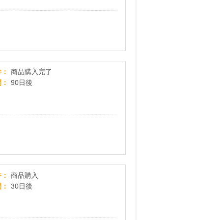
DIESEL（ディーゼル）公式オンラインストア
件
商品購入完了
間
90日後
安心！低価格！中古スマホECサイト【mmoba】
件
商品購入
間
30日後