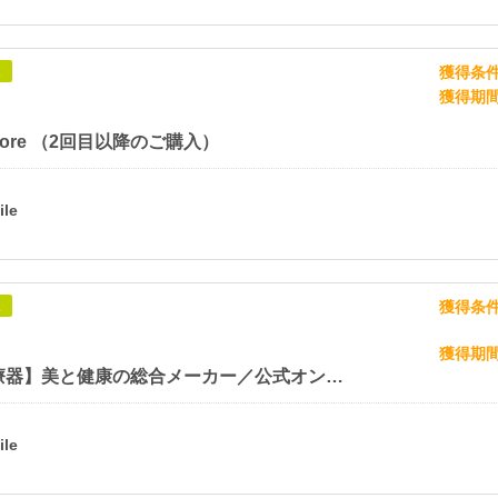
獲得条
象
獲得期
a Store （2回目以降のご購入）
獲得条
象
獲得期
【フジ医療器】美と健康の総合メーカー／公式オンラインショップ