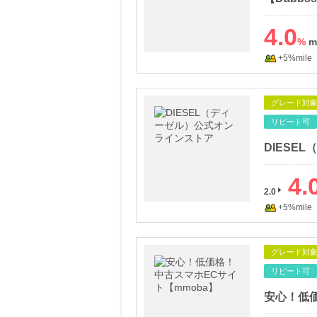
4.0
%
+5%mile
グレード対
リピート可
DIESE
4.
2.0
+5%mile
グレード対
リピート可
安心！低価