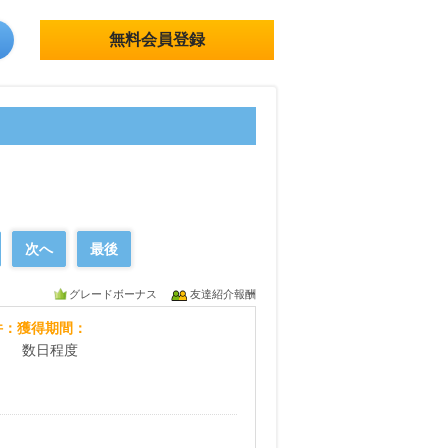
無料会員登録
次へ
最後
グレードボーナス
友達紹介報酬
pointpay
件
獲得期間
数日程度