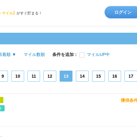
ログイン
トマイル】
がすぐ貯まる！
新着順 ▼
マイル数順
条件を追加：
マイルUP中
9
10
11
12
13
14
15
16
17
獲得条
象
時