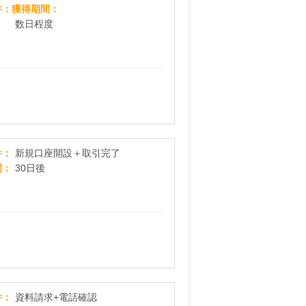
カラリア
件
獲得期間
数日程度
マネックス
件
新規口座開設＋取引完了
間
30日後
生協の宅配『おうちＣＯ-ＯＰ』資料請求
件
資料請求+電話確認