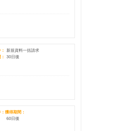
【中高生の保護者・学生本人が対象「ズバット通
件
新規資料一括請求
間
30日後
MySCUE
件
獲得期間
60日後