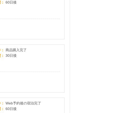
間
60日後
ピュアミーツサポート_500円モニター
件
商品購入完了
間
30日後
山梨県笛吹市石和温泉 ホテル旅館【華やぎの章 慶山
件
Web予約後の宿泊完了
間
60日後