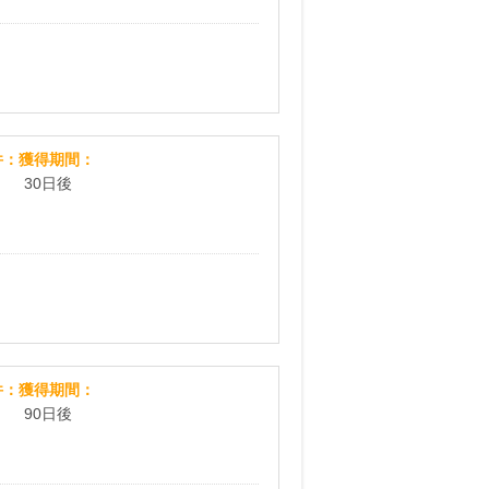
ルテインゴールドS_無料モニター
件
獲得期間
30日後
楽天銀行
件
獲得期間
90日後