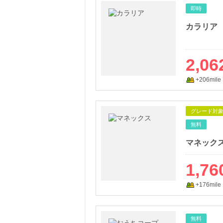
即時
カラリア
2,06
+206mile
グレード対
無料
マネック
1,76
+176mile
無料