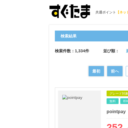
共通ポイント
【ネッ
検索結果
検索件数：1,334件
並び順：
最初
前へ
グレード対
無料
即
pointpay
252