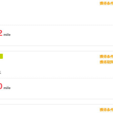
獲得条
2
獲得条
象
獲得期
ス
0
獲得条