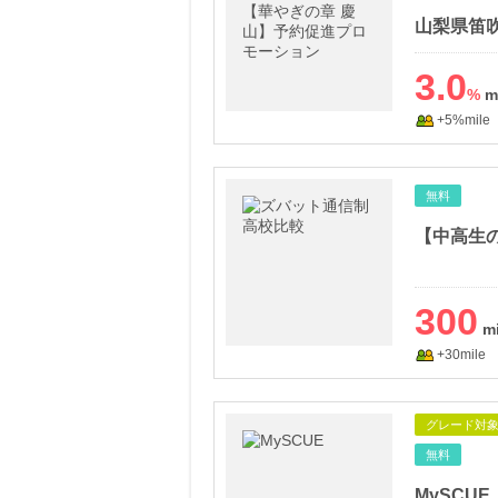
3.0
%
+5%mile
無料
300
+30mile
グレード対
無料
MySCUE