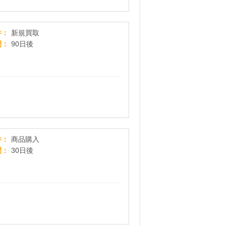
【モトメガネバイク買取】新規買取プログラム
件
新規買取
間
90日後
【THE BAGMANIA】バッグマニア公式通販
件
商品購入
間
30日後