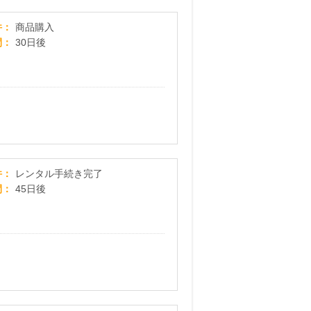
【ENEN】生活スタイルが変わっても、長く使い続
件
商品購入
間
30日後
【GYMGATE】申込みプログラム
件
レンタル手続き完了
間
45日後