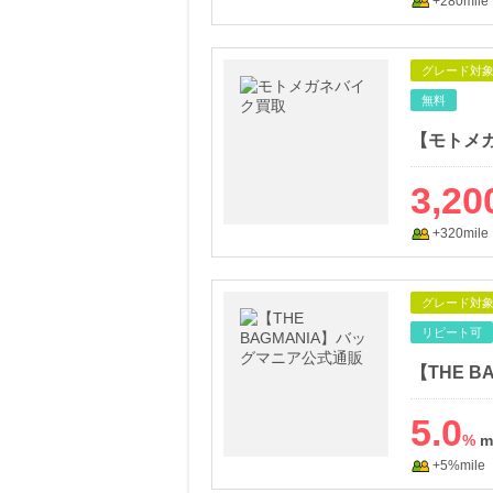
+280mile
グレード対
無料
【モトメ
3,20
+320mile
グレード対
リピート可
【THE 
5.0
%
+5%mile