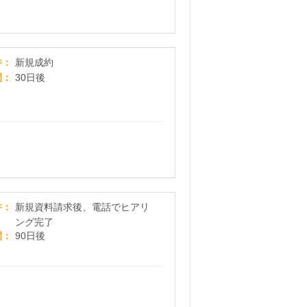
【DMM バーチャルオフィス】テックカンパニーが
件
新規成約
間
30日後
【スマレジ】新規資料請求プログラム
件
新規資料請求後、電話でヒアリ
ング完了
間
90日後