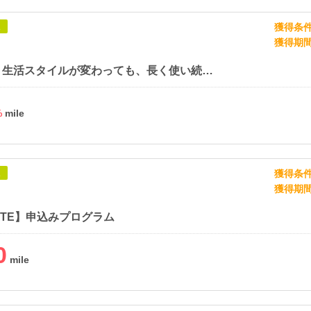
獲得条
象
獲得期
【ENEN】生活スタイルが変わっても、長く使い続けたくなる家具
%
獲得条
象
獲得期
ATE】申込みプログラム
0