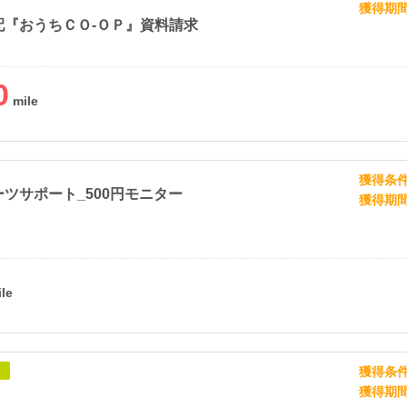
獲得期
配『おうちＣＯ-ＯＰ』資料請求
0
獲得条
ツサポート_500円モニター
獲得期
獲得条
象
獲得期