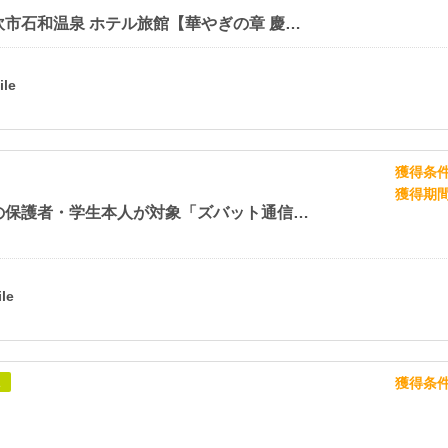
山梨県笛吹市石和温泉 ホテル旅館【華やぎの章 慶山】
獲得条
獲得期
【中高生の保護者・学生本人が対象「ズバット通信制高校比較」】新規資料一括請求プログラム
獲得条
象