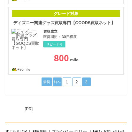
ディ
グレード対象
ディズニー関連グッズ買取専門【GOODS買取ネット】
買取成立
獲得期間：
30日程度
リピート可
800
+80mile
1
2
3
最初
前へ
[PR]
すぐたまTOP
利用規約
プライバシーポリシー
FAQ・お問い合わせ