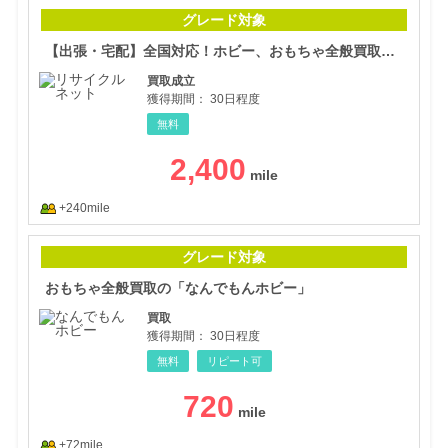
【出
グレード対象
【出張・宅配】全国対応！ホビー、おもちゃ全般買取のリサイクルネット
買取成立
獲得期間：
30日程度
無料
2,400
+240mile
おも
グレード対象
おもちゃ全般買取の「なんでもんホビー」
買取
獲得期間：
30日程度
無料
リピート可
720
+72mile