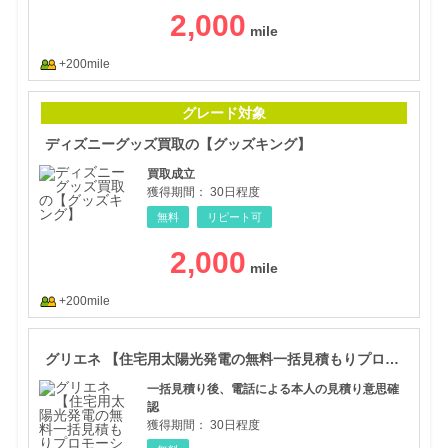
2,000
+200mile
ディ
グレード対象
ディズニーグッズ買取の【グッズキング】
買取成立
獲得期間：
30日程度
無料
リピート可
2,000
+200mile
グリ
グリエネ 【住宅用太陽光発電の無料一括見積もりプロモーション】
一括見積り後、電話による本人の見積り意思確
認
獲得期間：
30日程度