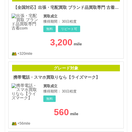
【全国対応】出張・宅配買取 ブランド品買取専門 古着com
買取成立
獲得期間：
30日程度
無料
リピート可
3,200
+320mile
携帯
グレード対象
携帯電話・スマホ買取りなら【ライズマーク】
買取成立
獲得期間：
30日程度
無料
560
+56mile