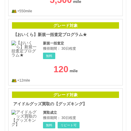
+550mile
【お
グレード対象
【おいくら】新規一括査定プログラム★
新規一括査定
獲得期間：
30日程度
無料
120
+12mile
アイ
グレード対象
アイドルグッズ買取の【グッズキング】
買取成立
獲得期間：
30日程度
無料
リピート可