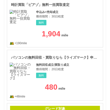
時計買取「ピアゾ」無料一括買取査定
申込み+売却成立
獲得期間：
30日程度
無料
1,904
+190mile
パソ
パソコンの無料回収・買取りなら【ライズマーク】申込促進
無料回収成立/買取り成立
獲得期間：
20日程度
無料
480
+48mile
【全
グレード対象