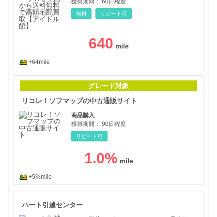
獲得期間：
60日程度
無料
リピート可
640
+64mile
リコ
グレード対象
リコレ！ソフマップの中古通販サイト
商品購入
獲得期間：
90日程度
リピート可
1.0
%
+5%mile
ハー
ハート引越センター