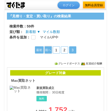
ログイン
無料会員登録
『見積り・査定・買い取り』の検索結果
検索件数：59件
並び順：
新着順 ▼
マイル数順
条件を追加：
マイルUP中
1
2
3
最初
前へ
グレードボーナス
友達紹介報酬
Ma
グレード対象
Mac買取ネット
新規買取成立
獲得期間：
30日程度
無料
1,752