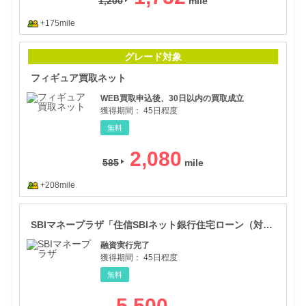
1,200
+175mile
フィ
グレード対象
フィギュア買取ネット
WEB買取申込後、30日以内の買取成立
獲得期間：
45日程度
無料
2,080
585
+208mile
SB
SBIマネープラザ「住信SBIネット銀行住宅ローン（対面）
融資実行完了
獲得期間：
45日程度
無料
5,500