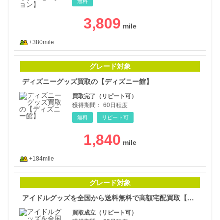
無料
3,809
+380mile
ディ
グレード対象
ディズニーグッズ買取の【ディズニー館】
買取完了（リピート可）
獲得期間：
60日程度
無料
リピート可
1,840
+184mile
アイ
グレード対象
アイドルグッズを全国から送料無料で高額宅配買取【アイドル館】
買取成立（リピート可）