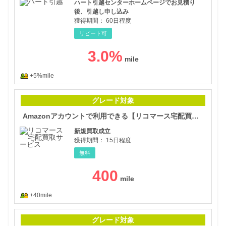
ハート引越センターホームページでお見積り
後、引越し申し込み
獲得期間：
60日程度
リピート可
3.0
%
+5%mile
Am
グレード対象
Amazonアカウントで利用できる【リコマース宅配買取サービス】
新規買取成立
獲得期間：
15日程度
無料
400
+40mile
時計
グレード対象