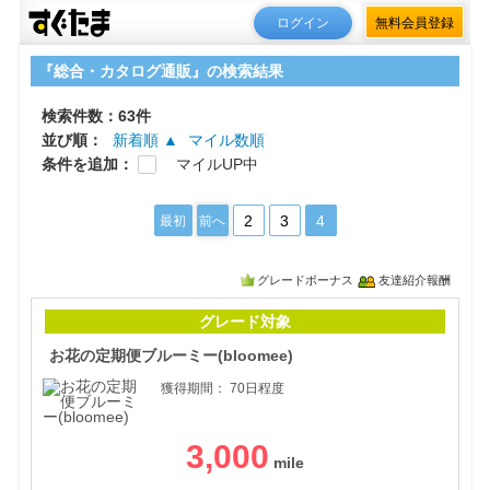
ログイン
無料会員登録
『総合・カタログ通販』の検索結果
検索件数：63件
並び順：
新着順 ▲
マイル数順
条件を追加：
マイルUP中
2
3
4
最初
前へ
グレードボーナス
友達紹介報酬
お花
グレード対象
お花の定期便ブルーミー(bloomee)
獲得期間：
70日程度
3,000