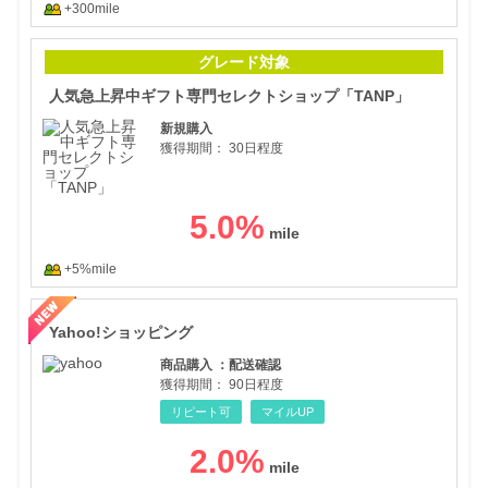
+300mile
人気
グレード対象
人気急上昇中ギフト専門セレクトショップ「TANP」
新規購入
獲得期間：
30日程度
5.0
%
+5%mile
Ya
Yahoo!ショッピング
商品購入 ：配送確認
獲得期間：
90日程度
リピート可
マイルUP
2.0
%