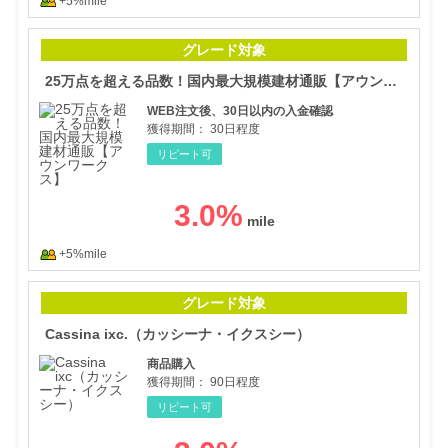
+5%mile
25
グレード対象
25万点を超える品数！国内最大規模建材通販【アウンワークス】
WEB注文後、30日以内の入金確認
獲得期間：
30日程度
リピート可
3.0
%
+5%mile
Ca
グレード対象
Cassina ixc.（カッシーナ・イクスシー）
商品購入
獲得期間：
90日程度
リピート可