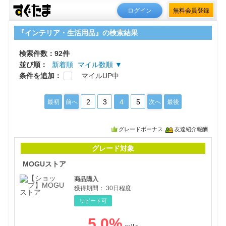
ログイン
無料会員登録
『インテリア・生活用品』の検索結果
検索件数：92件
並び順：
新着順
マイル数順 ▼
条件を追加：
マイルUP中
2
3
4
5
最初
前へ
次へ
最後
グレードボーナス
友達紹介報酬
MO
グレード対象
MOGUストア
商品購入
獲得期間：
30日程度
リピート可
5.0
%