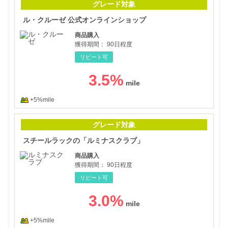
グレード対象
ル・クルーゼ 公式オンラインショップ
商品購入
獲得期間：
90日程度
リピート可
3.5
%
+5%mile
スチ
グレード対象
スチールラックの「ルミナスクラブ」
商品購入
獲得期間：
90日程度
リピート可
3.0
%
+5%mile