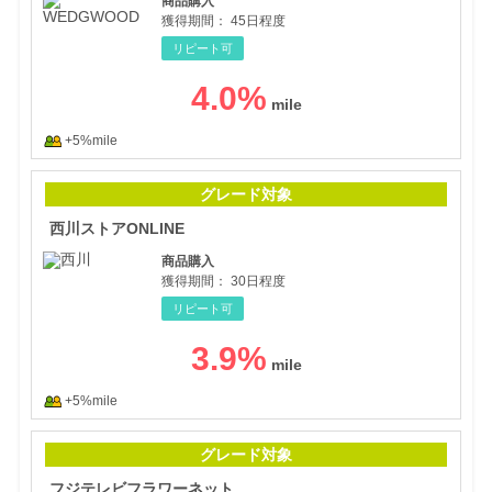
商品購入
獲得期間：
45日程度
リピート可
4.0
%
+5%mile
西川
グレード対象
西川ストアONLINE
商品購入
獲得期間：
30日程度
リピート可
3.9
%
+5%mile
フジ
グレード対象
フジテレビフラワーネット