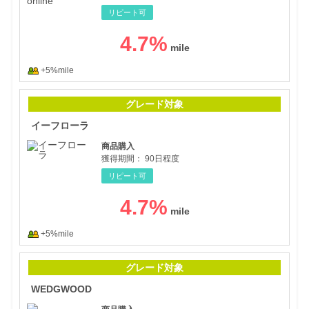
リピート可
4.7
%
+5%mile
イー
グレード対象
イーフローラ
商品購入
獲得期間：
90日程度
リピート可
4.7
%
+5%mile
WE
グレード対象
WEDGWOOD