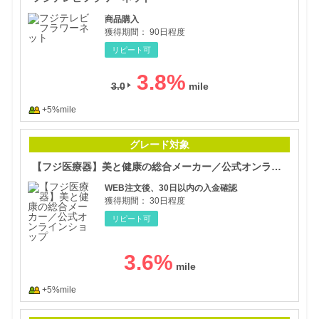
商品購入
獲得期間：
90日程度
リピート可
3.8
%
3.0
+5%mile
【フ
グレード対象
【フジ医療器】美と健康の総合メーカー／公式オンラインショップ
WEB注文後、30日以内の入金確認
獲得期間：
30日程度
リピート可
3.6
%
+5%mile
ル・