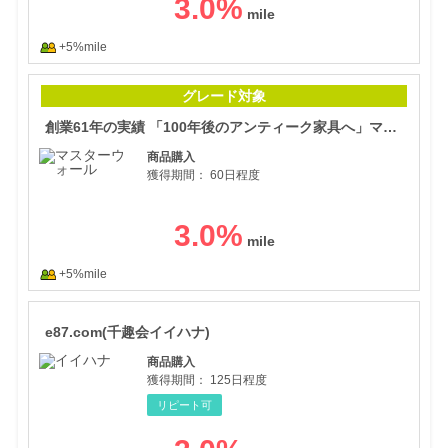
3.0
%
+5%mile
創業
グレード対象
創業61年の実績 「100年後のアンティーク家具へ」マスターウォール
商品購入
獲得期間：
60日程度
3.0
%
+5%mile
e8
e87.com(千趣会イイハナ)
商品購入
獲得期間：
125日程度
リピート可