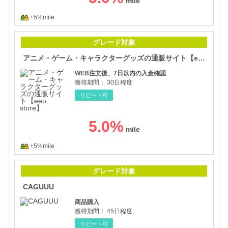
+5%mile
アニ
グレード対象
アニメ・ゲーム・キャラクターグッズの通販サイト【eeo store】
WEB注文後、7日以内の入金確認
獲得期間：
30日程度
リピート可
5.0
%
+5%mile
CA
グレード対象
CAGUUU
商品購入
獲得期間：
45日程度
リピート可