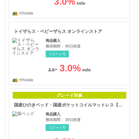
3.0
%
+5%mile
トイ
トイザらス・ベビーザらス オンラインストア
商品購入
獲得期間：
90日程度
リピート可
3.0
%
2.0
+5%mile
国産
グレード対象
国産ひのきベッド・国産ポケットコイルマットレス【自社一貫製造（源ベッド）】
商品購入
獲得期間：
30日程度
リピート可