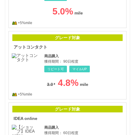
5.0
%
+5%mile
アッ
グレード対象
アットコンタクト
商品購入
獲得期間：
90日程度
リピート可
マイルUP
4.8
%
3.0
+5%mile
IDEA
グレード対象
IDEA online
商品購入
獲得期間：
60日程度