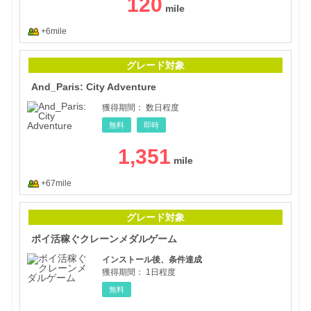
120
+6mile
And_
グレード対象
And_Paris: City Adventure
獲得期間：
数日程度
無料
即時
1,351
+67mile
ポイ
グレード対象
ポイ活稼ぐクレーンメダルゲーム
インストール後、条件達成
獲得期間：
1日程度
無料