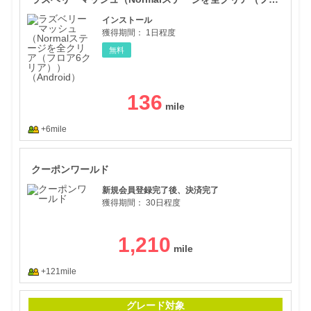
インストール
獲得期間：
1日程度
無料
136
+6mile
クー
クーポンワールド
新規会員登録完了後、決済完了
獲得期間：
30日程度
1,210
+121mile
箱庭
グレード対象