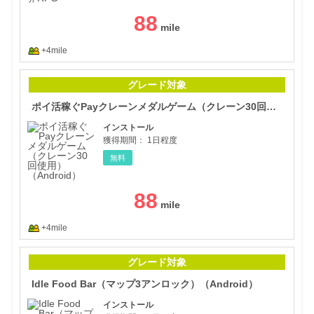
88
+4mile
ポイ
グレード対象
ポイ活稼ぐPayクレーンメダルゲーム（クレーン30回使用）（Android）
インストール
獲得期間：
1日程度
無料
88
+4mile
Idl
グレード対象
Idle Food Bar（マップ3アンロック）（Android）
インストール