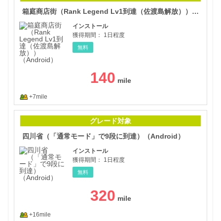
箱庭商店街（Rank Legend Lv1到達（佐渡島解放））（Android）
インストール
獲得期間：
1日程度
無料
140
+7mile
四川
グレード対象
四川省（「通常モード」で9段に到達）（Android）
インストール
獲得期間：
1日程度
無料
320
+16mile