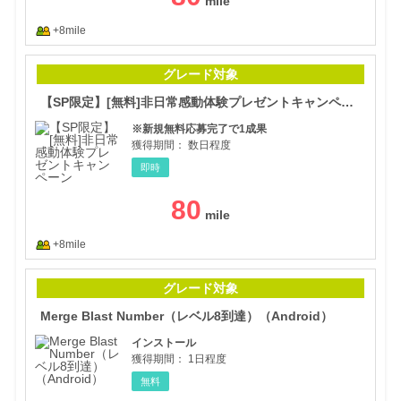
+8mile
【S
グレード対象
【SP限定】[無料]非日常感動体験プレゼントキャンペーン
※新規無料応募完了で1成果
獲得期間：
数日程度
即時
80
+8mile
Mer
グレード対象
Merge Blast Number（レベル8到達）（Android）
インストール
獲得期間：
1日程度
無料