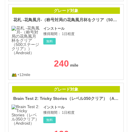
花札
グレード対象
花札 -花鳥風月-（称号対局の花鳥風月杯をクリア（500ステージクリア））（Android）
インストール
獲得期間：
1日程度
無料
240
+12mile
Bra
グレード対象
Brain Test 2: Tricky Stories（レベル350クリア）（Android）
インストール
獲得期間：
1日程度
無料