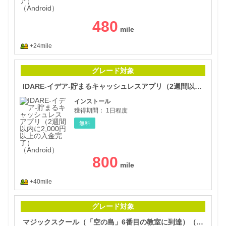
480
+24mile
ID
グレード対象
IDARE-イデア-貯まるキャッシュレスアプリ（2週間以内に2,000円以上の入金完了）（Android）
インストール
獲得期間：
1日程度
無料
800
+40mile
マジ
グレード対象
マジックスクール（「空の島」6番目の教室に到達）（Android）