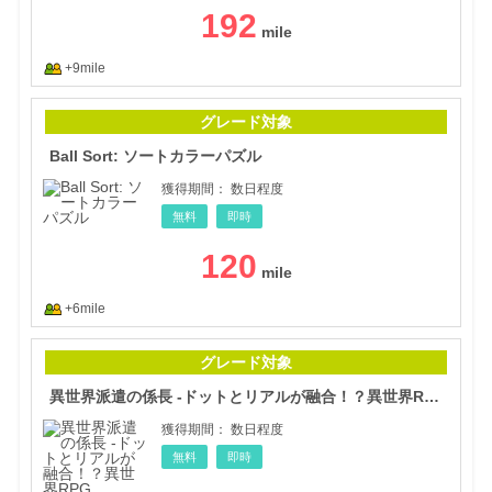
192
+9mile
Bal
グレード対象
Ball Sort: ソートカラーパズル
獲得期間：
数日程度
無料
即時
120
+6mile
異世
グレード対象
異世界派遣の係長 -ドットとリアルが融合！？異世界RPG
獲得期間：
数日程度
無料
即時