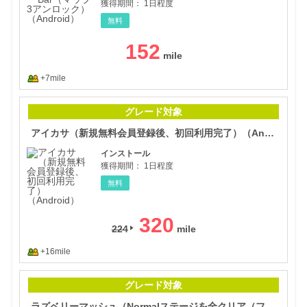
獲得期間：
1日程度
無料
152
+7mile
アイ
グレード対象
アイカサ（新規無料会員登録後、初回利用完了）（Android）
インストール
獲得期間：
1日程度
無料
320
224
+16mile
ラズ
グレード対象
ラズベリーマッシュ（Normalステージを全クリア（フロア6クリア））（Android）