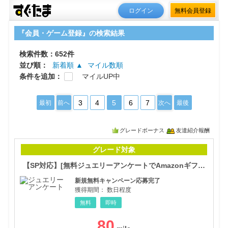
ログイン
無料会員登録
『会員・ゲーム登録』の検索結果
検索件数：652件
並び順：
新着順 ▲
マイル数順
条件を追加：
マイルUP中
3
4
5
6
7
最初
前へ
次へ
最後
グレードボーナス
友達紹介報酬
【S
グレード対象
【SP対応】[無料ジュエリーアンケートでAmazonギフト券プレゼント<AI兼用>
新規無料キャンペーン応募完了
獲得期間：
数日程度
無料
即時
80