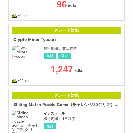
96
+4mile
Cryp
グレード対象
Crypto Miner Tycoon
獲得期間：
数日程度
無料
即時
1,247
+62mile
Sli
グレード対象
Sliding Match Puzzle Game（チャレンジ20クリア）（Android）
インストール
獲得期間：
1日程度
無料