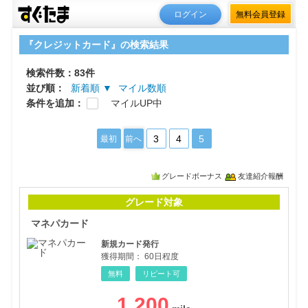
ログイン
無料会員登録
『クレジットカード』の検索結果
検索件数：83件
並び順：
新着順 ▼
マイル数順
条件を追加：
マイルUP中
3
4
5
最初
前へ
グレードボーナス
友達紹介報酬
マネ
グレード対象
マネパカード
新規カード発行
獲得期間：
60日程度
無料
リピート可
1,200