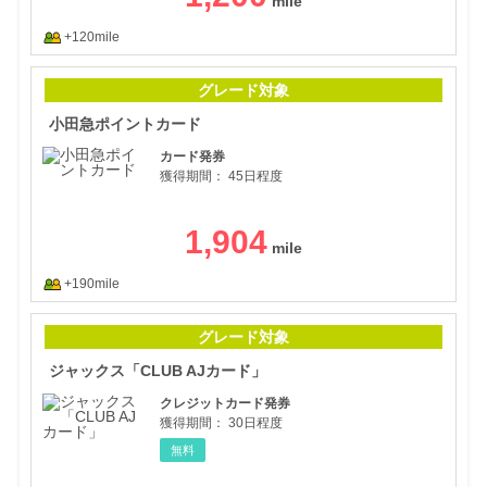
+120mile
小田
グレード対象
小田急ポイントカード
カード発券
獲得期間：
45日程度
1,904
+190mile
ジャ
グレード対象
ジャックス「CLUB AJカード」
クレジットカード発券
獲得期間：
30日程度
無料