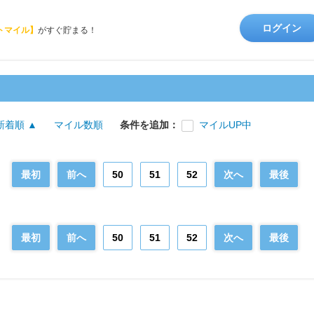
ログイン
トマイル】
がすぐ貯まる！
新着順 ▲
マイル数順
条件を追加：
マイルUP中
最初
前へ
50
51
52
次へ
最後
最初
前へ
50
51
52
次へ
最後