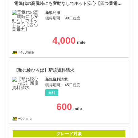
電気代の高騰時にも変動なしでホット安心【四つ葉電力】
新規利用
獲得期間：
90日程度
4,000
+400mile
【塾
【塾比較ひろば】新規資料請求
新規資料請求
獲得期間：
45日程度
無料
600
+60mile
日本
グレード対象