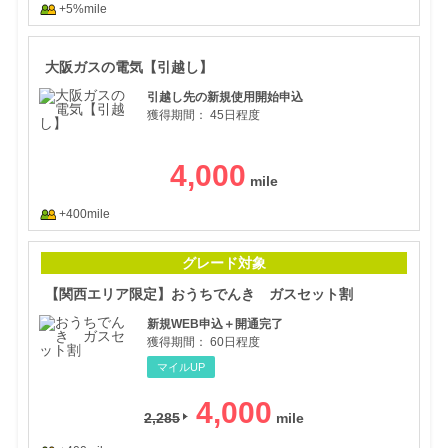
+5%mile
大阪
大阪ガスの電気【引越し】
引越し先の新規使用開始申込
獲得期間：
45日程度
4,000
+400mile
【関
グレード対象
【関西エリア限定】おうちでんき ガスセット割
新規WEB申込＋開通完了
獲得期間：
60日程度
マイルUP
4,000
2,285