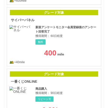
+400mile
サイ
グレード対象
サイバーパネル
新規アンケートモニター会員登録後のアンケー
ト回答完了
獲得期間：
60日程度
無料
400
+40mile
一番
グレード対象
一番くじONLINE
商品購入
獲得期間：
90日程度
リピート可