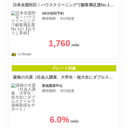
日本全国対応！ハウスクリーニングで顧客満足度No.1の【おそうじ革命】
WEB初回予約
獲得期間：
45日程度
1,760
+176mile
資格
グレード対象
資格の大原（社会人講座、大学生・短大生にダブルスクールで資格取得をサポート）
新規講座申込
獲得期間：
30日程度
6.0
%