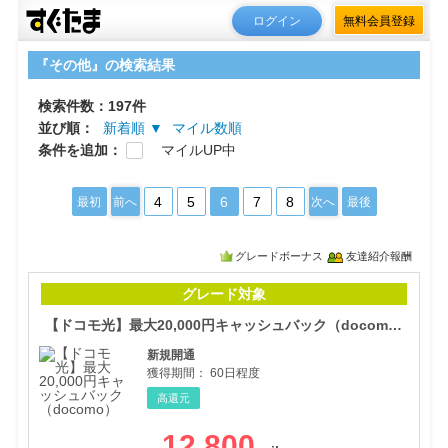
ログイン
無料会員登録
『その他』の検索結果
検索件数：197件
並び順：
新着順 ▼
マイル数順
条件を追加：
マイルUP中
4
5
6
7
8
最初
前へ
次へ
最後
グレードボーナス
友達紹介報酬
【ド
グレード対象
【ドコモ光】最大20,000円キャッシュバック（docomo）
新規開通
獲得期間：
60日程度
高還元
12,800