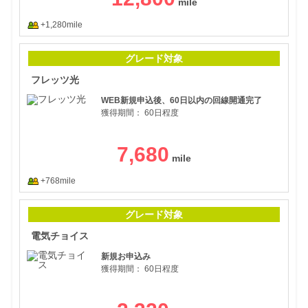
+1,280mile
フレ
グレード対象
フレッツ光
WEB新規申込後、60日以内の回線開通完了
獲得期間：
60日程度
7,680
+768mile
電気
グレード対象
電気チョイス
新規お申込み
獲得期間：
60日程度