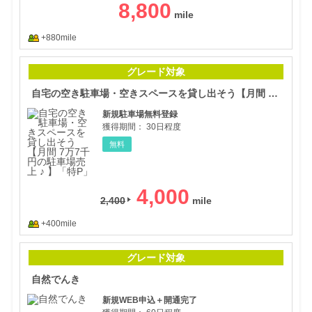
8,800
+880mile
自宅
グレード対象
自宅の空き駐車場・空きスペースを貸し出そう【月間 7万7千円の駐車場売上 ♪ 】「特P」
新規駐車場無料登録
獲得期間：
30日程度
無料
4,000
2,400
+400mile
自然
グレード対象
自然でんき
新規WEB申込＋開通完了