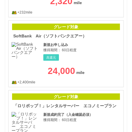
2,320
+232mile
So
グレード対象
SoftBank Air（ソフトバンクエアー）
新規お申し込み
獲得期間：
60日程度
高還元
24,000
+2,400mile
「ロ
グレード対象
「ロリポップ！」レンタルサーバー エコノミープラン
新規成約完了（入金確認必須）
獲得期間：
60日程度