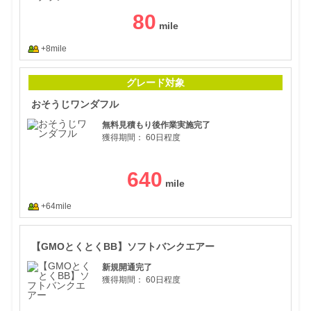
80
+8mile
おそ
グレード対象
おそうじワンダフル
無料見積もり後作業実施完了
獲得期間：
60日程度
640
+64mile
【G
【GMOとくとくBB】ソフトバンクエアー
新規開通完了
獲得期間：
60日程度