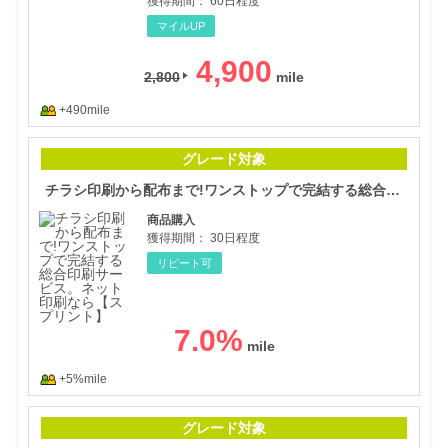
獲得期間：
60日程度
マイルUP
4,900
2,800
+490mile
チラ
グレード対象
チラシ印刷から配布まで!ワンストップで完結する総合印刷サービス。ネット印刷なら【スプリント】
商品購入
獲得期間：
30日程度
リピート可
7.0
%
+5%mile
電気
グレード対象