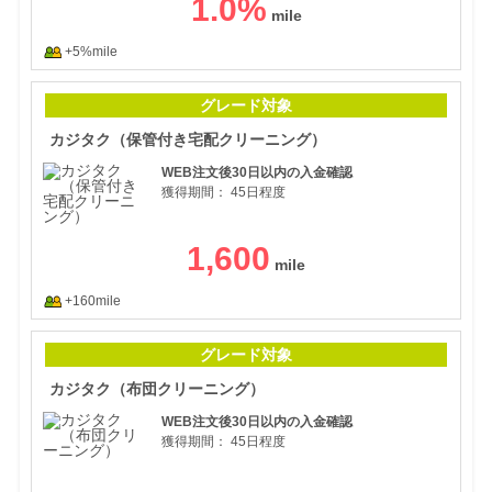
1.0
%
+5%mile
カジ
グレード対象
カジタク（保管付き宅配クリーニング）
WEB注文後30日以内の入金確認
獲得期間：
45日程度
1,600
+160mile
カジ
グレード対象
カジタク（布団クリーニング）
WEB注文後30日以内の入金確認
獲得期間：
45日程度