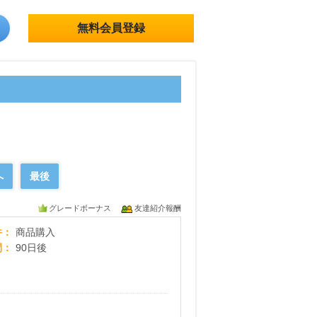
無料会員登録
へ
最後
グレードボーナス
友達紹介報酬
タカラトミーモール
件
商品購入
間
90日後