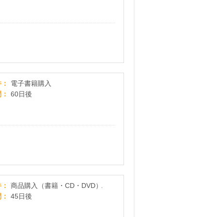
楽天Kobo
件
電子書籍購入
間
60日後
楽天ブックス
件
商品購入（書籍・CD・DVD）
間
45日後