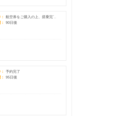
Trip.com（トリップドットコム）航空券
件
航空券をご購入の上、搭乗完了
間
90日後
【HIS】海外・国内旅行
件
予約完了
間
95日後