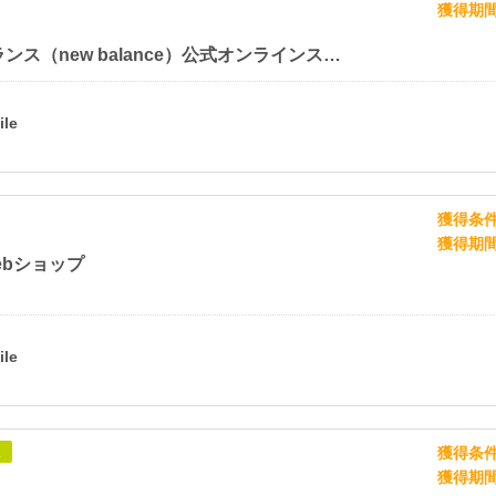
獲得期
ニューバランス（new balance）公式オンラインストア
獲得条
獲得期
 webショップ
獲得条
象
獲得期