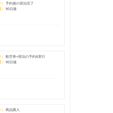
じゃらんnet
件
予約後の宿泊完了
間
90日後
【航空券＋宿泊の予約はこちら】じゃらんパック
件
航空券+宿泊の予約&実行
間
90日後
ニューバランス（new balance）公式オンラインストア
件
商品購入