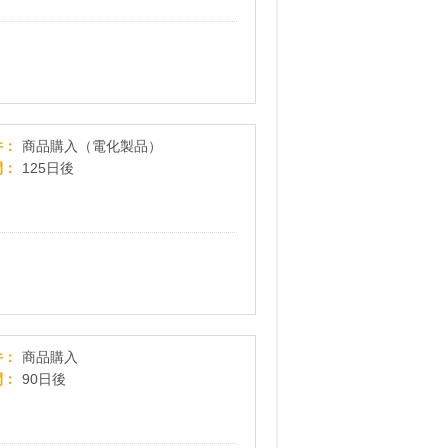
ソフマップ・ドットコム
件
商品購入（電化製品）
間
125日後
ストーム
件
商品購入
間
90日後