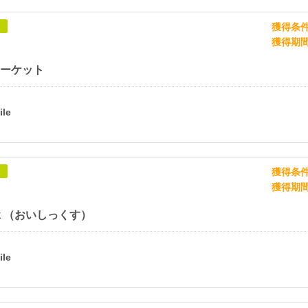
獲得条
象
獲得期
 マーケット
獲得条
象
獲得期
ｘ（おいしっくす）