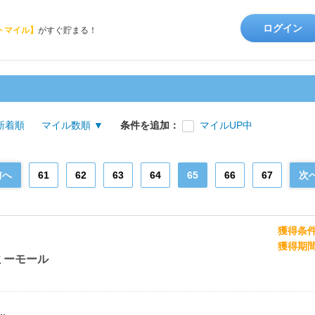
ログイン
トマイル】
がすぐ貯まる！
新着順
マイル数順 ▼
条件を追加：
マイルUP中
前へ
61
62
63
64
65
66
67
次
獲得条
獲得期
ミーモール