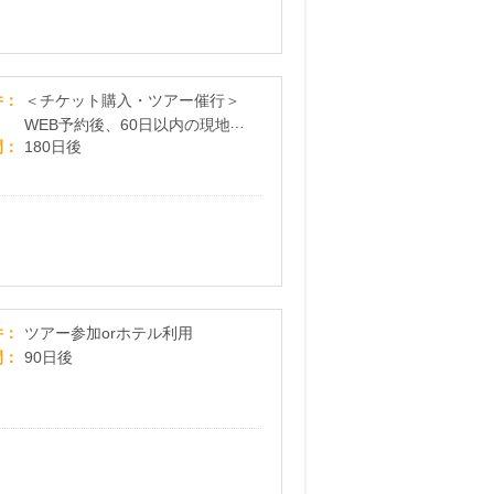
【アソビュー！】遊び予約／レジャーチケット購
件
＜チケット購入・ツアー催行＞
WEB予約後、60日以内の現地
間
180日後
催行
【NEWT(ニュート)】かしこい、おトク、旅行アプリ
件
ツアー参加orホテル利用
間
90日後