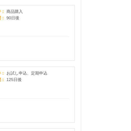
au PAY マーケット
件
商品購入
間
90日後
Ｏｉｓｉｘ（おいしっくす）
件
お試し申込、定期申込
間
125日後