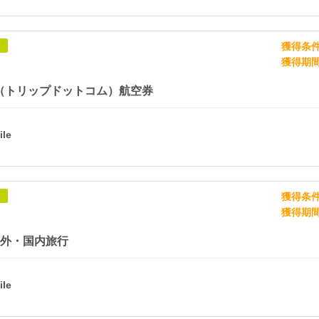
獲得条
象
獲得期
com（トリップドットコム）航空券
獲得条
象
獲得期
海外・国内旅行