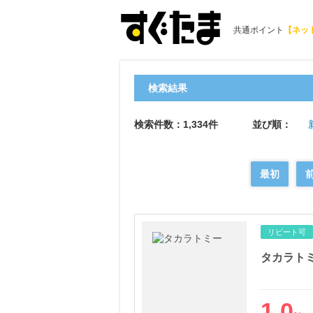
共通ポイント
【ネッ
検索結果
検索件数：1,334件
並び順：
最初
リピート可
タカラト
1.0