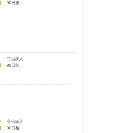
間
90日後
Joshin webショップ
件
商品購入
間
90日後
リコレ！ソフマップの中古通販サイト
件
商品購入
間
90日後