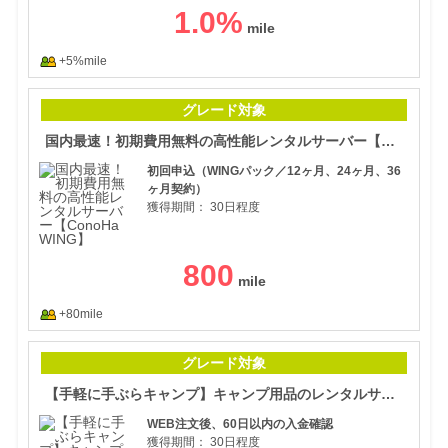
1.0
%
+5%mile
国内
グレード対象
国内最速！初期費用無料の高性能レンタルサーバー【ConoHa WING】
初回申込（WINGパック／12ヶ月、24ヶ月、36
ヶ月契約）
獲得期間：
30日程度
800
+80mile
【手
グレード対象
【手軽に手ぶらキャンプ】キャンプ用品のレンタルサービス「hinataレンタル」
WEB注文後、60日以内の入金確認
獲得期間：
30日程度