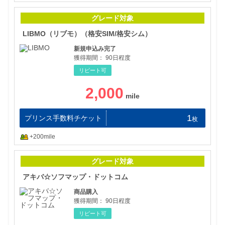
LI
グレード対象
LIBMO（リブモ）（格安SIM/格安シム）
新規申込み完了
獲得期間：
90日程度
リピート可
2,000
1
プリンス手数料チケット
枚
+200mile
アキ
グレード対象
アキバ☆ソフマップ・ドットコム
商品購入
獲得期間：
90日程度
リピート可