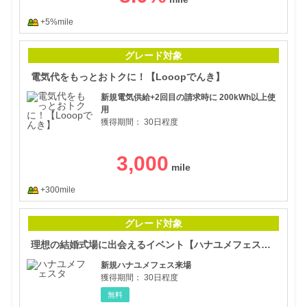
+5%mile
電気
グレード対象
電気代をもっとおトクに！【Looopでんき】
新規電気供給+2回目の請求時に 200kWh以上使
用
獲得期間：
30日程度
3,000
+300mile
理想
グレード対象
理想の結婚式場に出会えるイベント【ハナユメフェスタ】
新規ハナユメフェス来場
獲得期間：
30日程度
無料