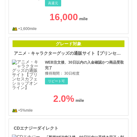
高還元
16,000
+1,600mile
アニ
グレード対象
アニメ・キャラクターグッズの通販サイト【プリンセスカフェショップオンライン】
WEB注文後、30日以内の入金確認かつ商品受取
完了
獲得期間：
30日程度
リピート可
2.0
%
+5%mile
CD
CDエナジーダイレクト