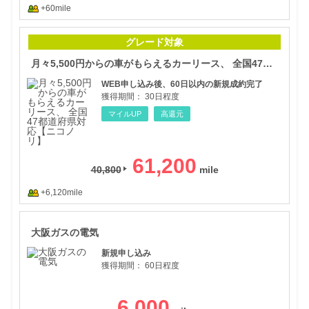
+60mile
月々
グレード対象
月々5,500円からの車がもらえるカーリース、 全国47都道府県対応【ニコノリ】
WEB申し込み後、60日以内の新規成約完了
獲得期間：
30日程度
マイルUP
高還元
61,200
40,800
+6,120mile
大阪
大阪ガスの電気
新規申し込み
獲得期間：
60日程度
6,000