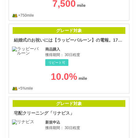
7,500
+750mile
結婚
グレード対象
結婚式のお祝いには【ラッピーバルーン】の電報。17時までのご注文で即日出荷対応！
商品購入
獲得期間：
30日程度
リピート可
10.0
%
+5%mile
宅配
グレード対象
宅配クリーニング「リナビス」
新規申込
獲得期間：
30日程度