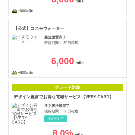
+600mile
【公
【公式】コスモウォーター
新規設置完了
獲得期間：
30日程度
6,000
+600mile
デザ
グレード対象
デザイン豊富でお得な電報サービス【VERY CARD】
注文後決済完了
獲得期間：
30日程度
リピート可
8.0
%