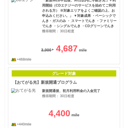
「新規WEB申込後、90日以内に手続き完了＋利
用開始（CDエナジーのサービスを始めてご利用
される方） ※対象エリアをよくご確認の上、お
申込みください。」 ▼対象成果 ・ベーシックで
んき・ガスのみ ・ スマートでんき ・ファミリー
でんき ・シングルでんき ・CDグリーンでんき
獲得期間：
30日程度
4,687
3,000
+468mile
【お
グレード対象
【おてがる光】新規開通プログラム
新規開通後、初月利用料金の入金完了
獲得期間：
30日程度
4,400
+440mile