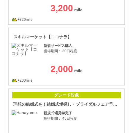
3,200
+320mile
スキ
スキルマーケット【ココナラ】
新規サービス購入
獲得期間：
30日程度
2,000
+200mile
理想
グレード対象
理想の結婚式を！結婚式場探し・ブライダルフェア予約サイト【Hanayume】
新規式場見学完了
獲得期間：
45日程度