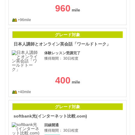
960
+96mile
日本
グレード対象
日本人講師とオンライン英会話「ワールドトーク」
体験レッスン受講完了
獲得期間：
30日程度
400
+40mile
so
グレード対象
softbank光(インターネット比較.com)
回線開通
獲得期間：
30日程度