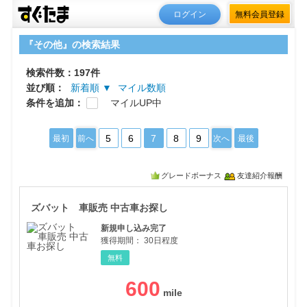
ログイン
無料会員登録
『その他』の検索結果
検索件数：197件
並び順：
新着順 ▼
マイル数順
条件を追加：
マイルUP中
5
6
7
8
9
最初
前へ
次へ
最後
グレードボーナス
友達紹介報酬
ズバ
ズバット 車販売 中古車お探し
新規申し込み完了
獲得期間：
30日程度
無料
600