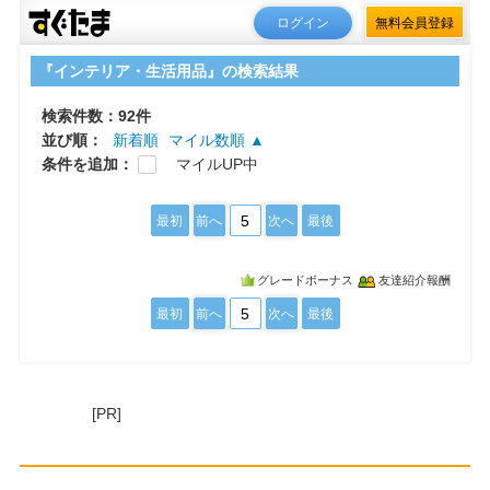
ログイン
無料会員登録
『インテリア・生活用品』の検索結果
検索件数：92件
並び順：
新着順
マイル数順 ▲
条件を追加：
マイルUP中
5
最初
前へ
次へ
最後
グレードボーナス
友達紹介報酬
5
最初
前へ
次へ
最後
[PR]