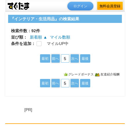
ログイン
無料会員登録
『インテリア・生活用品』の検索結果
検索件数：92件
並び順：
新着順 ▲
マイル数順
条件を追加：
マイルUP中
5
最初
前へ
次へ
最後
グレードボーナス
友達紹介報酬
5
最初
前へ
次へ
最後
[PR]