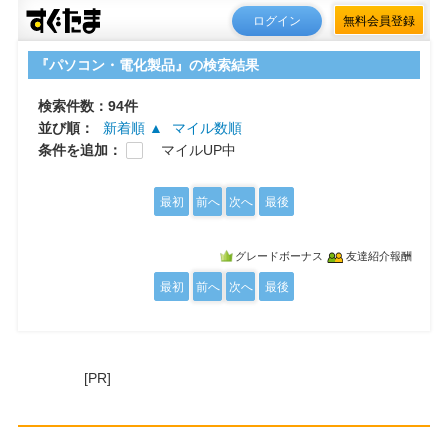
ログイン
無料会員登録
『パソコン・電化製品』の検索結果
検索件数：94件
並び順：
新着順 ▲
マイル数順
条件を追加：
マイルUP中
最初
前へ
次へ
最後
グレードボーナス
友達紹介報酬
最初
前へ
次へ
最後
[PR]