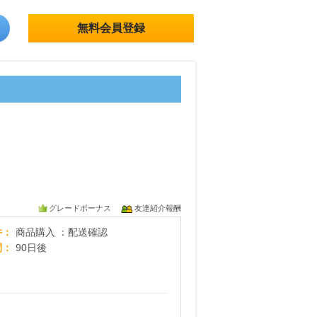
無料会員登録
グレードボーナス
友達紹介報酬
Yahoo!ショッピング
件
商品購入 ：配送確認
間
90日後