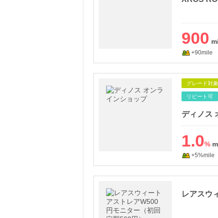
900
+90mile
グレード対
リピート可
ディノス
1.0
%
+5%mile