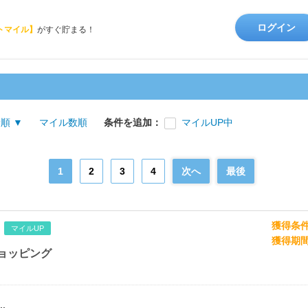
ログイン
トマイル】
がすぐ貯まる！
順 ▼
マイル数順
条件を追加：
マイルUP中
1
2
3
4
次へ
最後
獲得条
マイルUP
獲得期
ショッピング