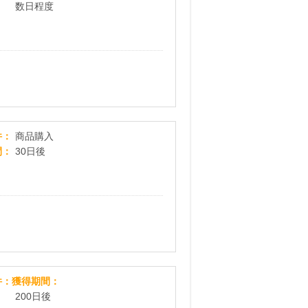
数日程度
【ミニストップオンライン】ミニストップの公式
件
商品購入
間
30日後
XROS ROCK DENTAL
件
獲得期間
200日後