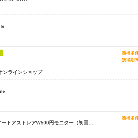
獲得条
象
獲得期
 オンラインショップ
獲得条
レアスウィートアストレアW500円モニター（初回定期500円）