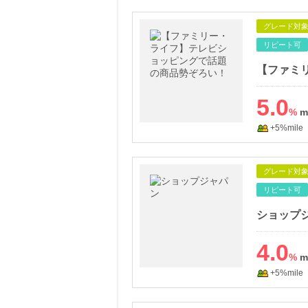
グレード対
リピート可
5.0
%
+5%mile
グレード対
リピート可
ショップ
4.0
%
+5%mile