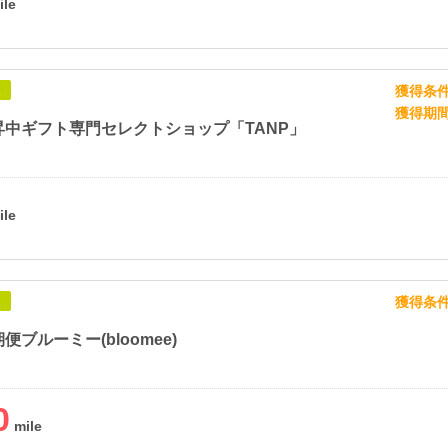
獲得条
象
獲得期
昇中ギフト専門セレクトショップ「TANP」
獲得条
象
便ブルーミー(bloomee)
0