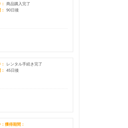
西武・そごう公式オンラインストア e.デパート
件
商品購入完了
間
90日後
【GYMGATE】申込みプログラム
件
レンタル手続き完了
間
45日後
カラリア
件
獲得期間