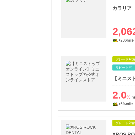
カラリア
2,06
+206mile
グレード対
リピート可
2.0
%
+5%mile
グレード対
XROS RO