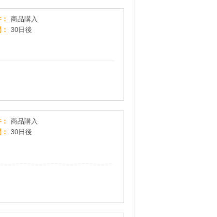
【ファミリー・ライフ】テレビショッピングで話
件
商品購入
間
30日後
ショップジャパン
件
商品購入
間
30日後