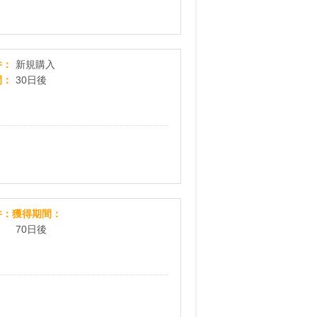
人気急上昇中ギフト専門セレクトショップ「TANP」
件
新規購入
間
30日後
お花の定期便ブルーミー(bloomee)
件
獲得期間
70日後