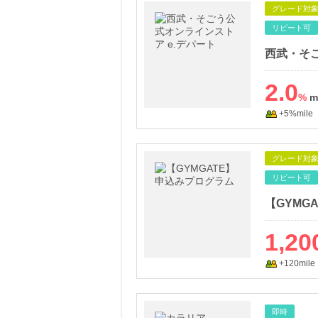
グレード対
リピート可
西武・そご
2.0
%
+5%mile
グレード対
リピート可
【GYMG
1,20
+120mile
即時