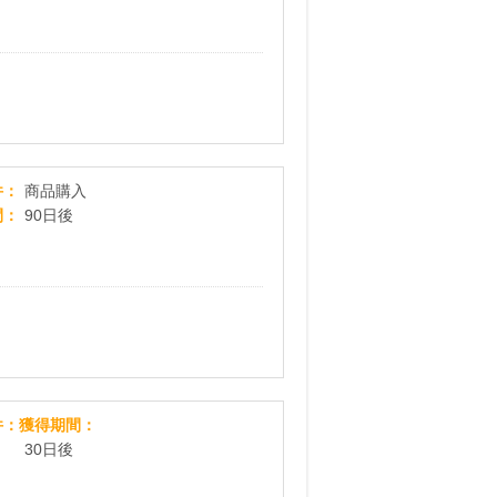
ディノス オンラインショップ
件
商品購入
間
90日後
レアスウィートアストレアW500円モニター（初回定期
件
獲得期間
30日後