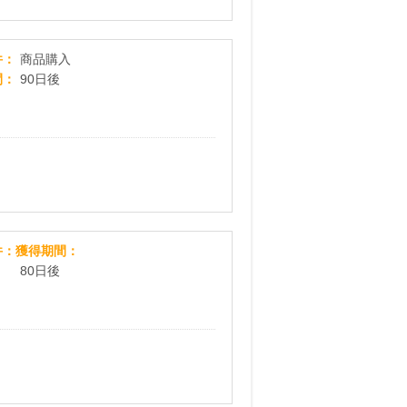
アカチャンホンポOnline Shop
件
商品購入
間
90日後
GREEN SPOON（グリーンスプーン）
件
獲得期間
80日後