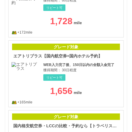
獲得期間：
60日程度
リピート可
1,728
+172mile
エア
グレード対象
エアトリプラス【国内航空券+国内ホテル予約】
WEB入力完了後、150日以内の全額入金完了
獲得期間：
30日程度
リピート可
1,656
+165mile
国内
グレード対象
国内格安航空券・LCCの比較・予約なら【トラベリスト】