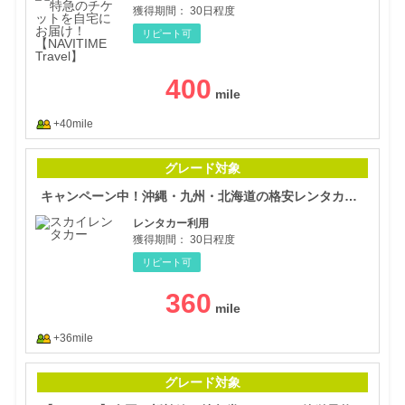
獲得期間：
30日程度
リピート可
400
+40mile
キャ
グレード対象
キャンペーン中！沖縄・九州・北海道の格安レンタカー【スカイレンタカー】予約
レンタカー利用
獲得期間：
30日程度
リピート可
360
+36mile
【K
グレード対象