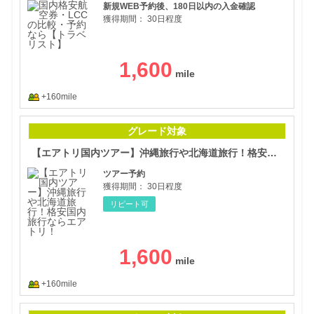
新規WEB予約後、180日以内の入金確認
獲得期間：
30日程度
1,600
+160mile
【エ
グレード対象
【エアトリ国内ツアー】沖縄旅行や北海道旅行！格安国内旅行ならエアトリ！
ツアー予約
獲得期間：
30日程度
リピート可
1,600
+160mile
格安