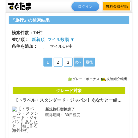
ログイン
無料会員登録
『旅行』の検索結果
検索件数：74件
並び順：
新着順
マイル数順 ▼
条件を追加：
マイルUP中
1
2
3
次へ
最後
グレードボーナス
友達紹介報酬
【ト
グレード対象
【トラベル・スタンダード・ジャパン】あなたと一緒に作る海外旅行
新規旅行実施完了
獲得期間：
30日程度