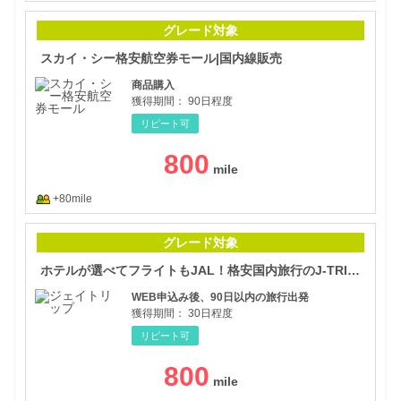
スカ
グレード対象
スカイ・シー格安航空券モール|国内線販売
商品購入
獲得期間：
90日程度
リピート可
800
+80mile
ホテ
グレード対象
ホテルが選べてフライトもJAL！格安国内旅行のJ-TRIP（ジェイトリップ）
WEB申込み後、90日以内の旅行出発
獲得期間：
30日程度
リピート可
800