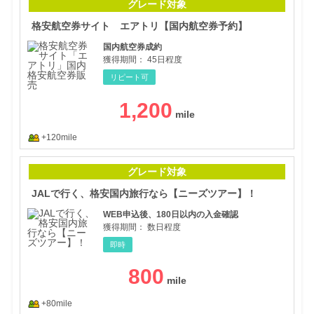
グレード対象
格安航空券サイト エアトリ【国内航空券予約】
国内航空券成約
獲得期間：
45日程度
リピート可
1,200
+120mile
JA
グレード対象
JALで行く、格安国内旅行なら【ニーズツアー】！
WEB申込後、180日以内の入金確認
獲得期間：
数日程度
即時
800
+80mile