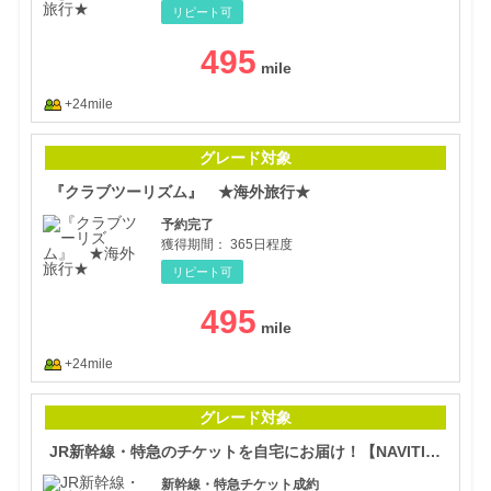
リピート可
495
+24mile
『ク
グレード対象
『クラブツーリズム』 ★海外旅行★
予約完了
獲得期間：
365日程度
リピート可
495
+24mile
JR
グレード対象
JR新幹線・特急のチケットを自宅にお届け！【NAVITIME Travel】
新幹線・特急チケット成約