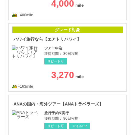
4,000
+400mile
ハワ
グレード対象
ハワイ旅行なら【エアトリハワイ】
ツアー申込
獲得期間：
30日程度
リピート可
3,270
+163mile
AN
ANAの国内・海外ツアー【ANAトラベラーズ】
旅行予約&実行
獲得期間：
90日程度
リピート可
マイルUP