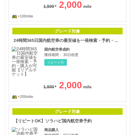
2,000
1,500
+100mile
24
グレード対象
24時間365日国内航空券の最安値を一発検索・予約・購入が可能【リアルチケット】
国内航空券成約
獲得期間：
30日程度
リピート可
2,000
1,500
+200mile
【リ
グレード対象
【リピートOK】ソラハピ国内航空券予約
商品購入