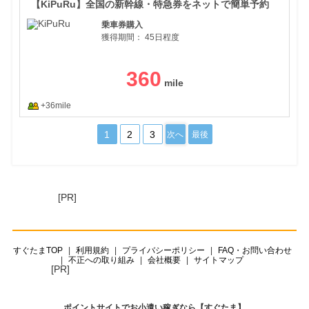
【KiPuRu】全国の新幹線・特急券をネットで簡単予約
乗車券購入
獲得期間：
45日程度
360
+36mile
1
2
3
次へ
最後
[PR]
すぐたまTOP
利用規約
プライバシーポリシー
FAQ・お問い合わせ
不正への取り組み
会社概要
サイトマップ
[PR]
ポイントサイトでお小遣い稼ぎなら【すぐたま】