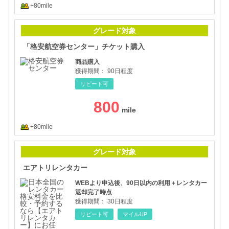
+80mile
「格
グレード対象
「格安航空券センター」チケット購入
商品購入
獲得期間：
90日程度
リピート可
800
+80mile
エア
グレード対象
エアトリレンタカー
WEBより申込後、90日以内の利用＋レンタカー
返却完了時点
獲得期間：
30日程度
リピート可
マイルUP