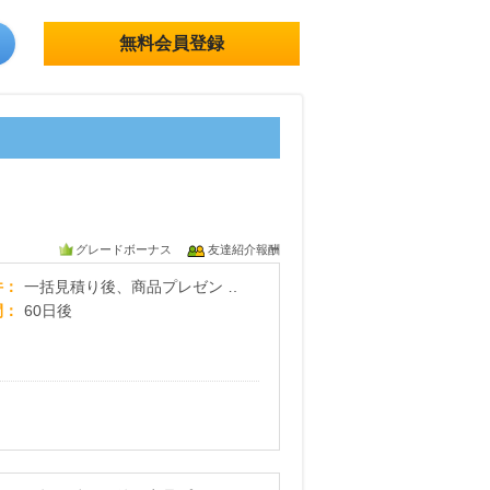
無料会員登録
グレードボーナス
友達紹介報酬
【プレゼント有！】 バイク保険 一括見積もり
件
一括見積り後、商品プレゼント
間
60日後
すぐたま自動車保険