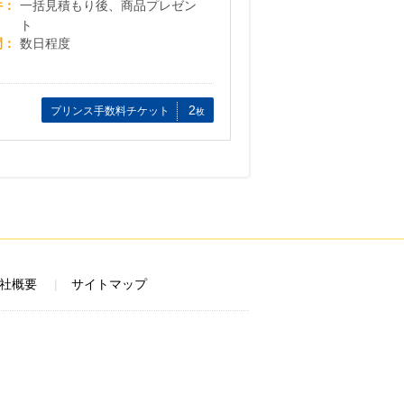
件
一括見積もり後、商品プレゼン
ト
間
数日程度
2
プリンス手数料チケット
枚
社概要
サイトマップ