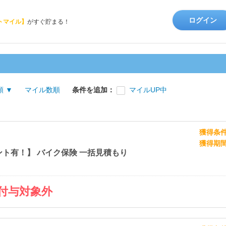
ログイン
トマイル】
がすぐ貯まる！
順 ▼
マイル数順
条件を追加：
マイルUP中
獲得条
獲得期
ト有！】 バイク保険 一括見積もり
付与対象外