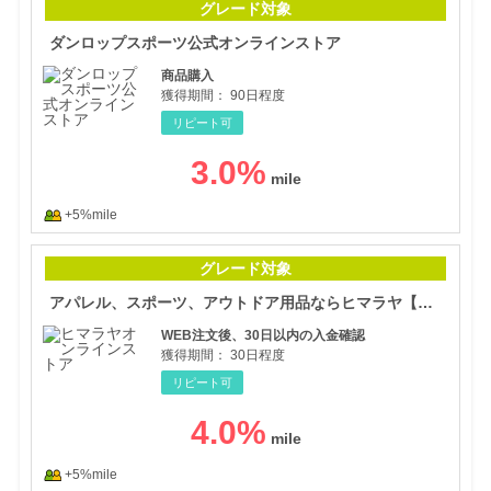
グレード対象
ダンロップスポーツ公式オンラインストア
商品購入
獲得期間：
90日程度
リピート可
3.0
%
+5%mile
アパ
グレード対象
アパレル、スポーツ、アウトドア用品ならヒマラヤ【ヒマラヤオンラインストア】
WEB注文後、30日以内の入金確認
獲得期間：
30日程度
リピート可
4.0
%
+5%mile