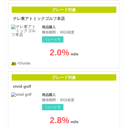
テレ
グレード対象
テレ東アトミックゴルフ本店
商品購入
獲得期間：
90日程度
リピート可
2.0
%
+5%mile
vivid
グレード対象
vivid golf
商品購入
獲得期間：
45日程度
リピート可
2.8
%