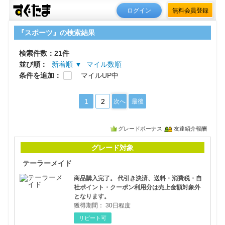
ログイン
無料会員登録
『スポーツ』の検索結果
検索件数：21件
並び順：
新着順 ▼
マイル数順
条件を追加：
マイルUP中
1
2
次へ
最後
グレードボーナス
友達紹介報酬
テー
グレード対象
テーラーメイド
商品購入完了。 代引き決済、送料・消費税・自
社ポイント・クーポン利用分は売上金額対象外
となります。
獲得期間：
30日程度
リピート可