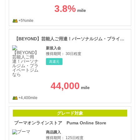
3.8
%
+5%mile
【B
【BEYOND】芸能人ご用達！パーソナルジム・プライベートジムなら
新規入会
獲得期間：
30日程度
高還元
44,000
+4,400mile
プー
グレード対象
プーマオンラインストア Puma Online Store
商品購入
獲得期間：
125日程度