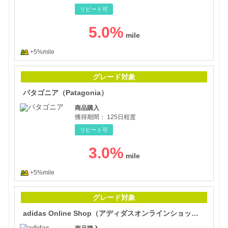
リピート可
5.0
%
+5%mile
パタ
グレード対象
パタゴニア（Patagonia）
商品購入
獲得期間：
125日程度
リピート可
3.0
%
+5%mile
ad
グレード対象
adidas Online Shop（アディダスオンラインショップ）