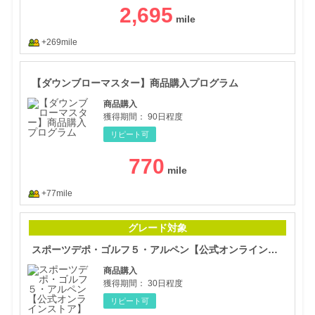
2,695
+269mile
【ダ
【ダウンブローマスター】商品購入プログラム
商品購入
獲得期間：
90日程度
リピート可
770
+77mile
スポ
グレード対象
スポーツデポ・ゴルフ５・アルペン【公式オンラインストア】
商品購入
獲得期間：
30日程度
リピート可