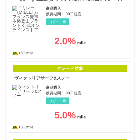
商品購入
獲得期間：
90日程度
リピート可
2.0
%
+5%mile
ヴィ
グレード対象
ヴィクトリアサーフ&スノー
商品購入
獲得期間：
90日程度
リピート可
5.0
%
+5%mile
ダン