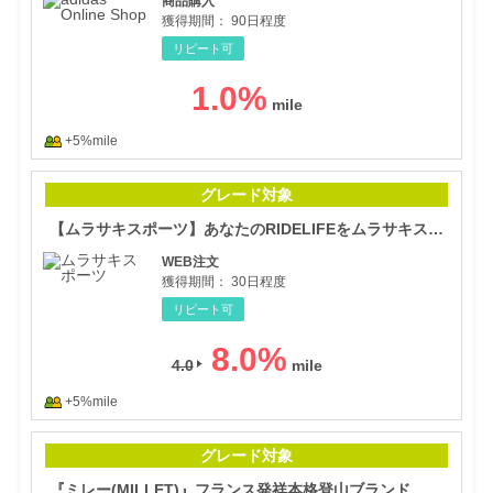
商品購入
獲得期間：
90日程度
リピート可
1.0
%
+5%mile
【ム
グレード対象
【ムラサキスポーツ】あなたのRIDELIFEをムラサキスポーツで手に入れよう
WEB注文
獲得期間：
30日程度
リピート可
8.0
%
4.0
+5%mile
『ミ
グレード対象
『ミレー(MILLET)』フランス発祥本格登山ブランド 公式オンラインストア