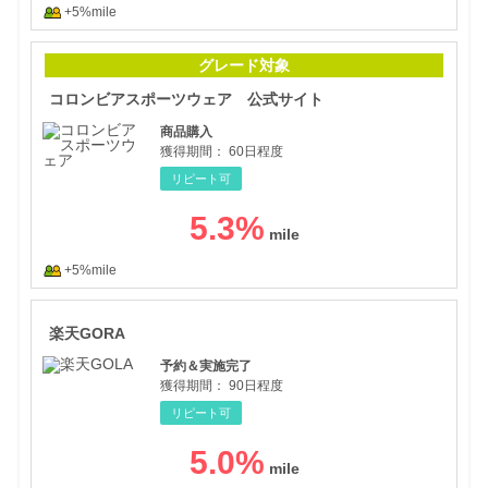
+5%mile
コロ
グレード対象
コロンビアスポーツウェア 公式サイト
商品購入
獲得期間：
60日程度
リピート可
5.3
%
+5%mile
楽天
楽天GORA
予約＆実施完了
獲得期間：
90日程度
リピート可
5.0
%