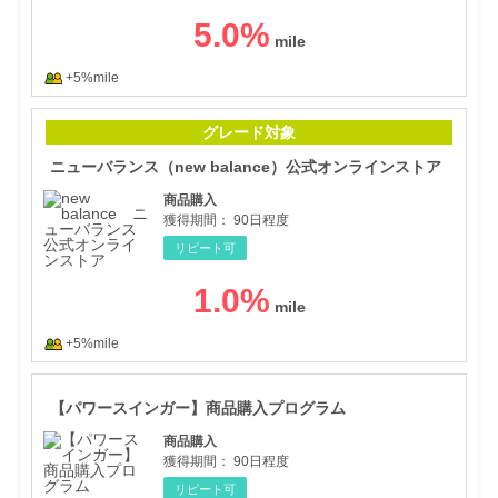
5.0
%
+5%mile
ニュ
グレード対象
ニューバランス（new balance）公式オンラインストア
商品購入
獲得期間：
90日程度
リピート可
1.0
%
+5%mile
【パ
【パワースインガー】商品購入プログラム
商品購入
獲得期間：
90日程度
リピート可