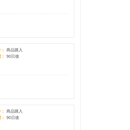
『ミレー(MILLET)』フランス発祥本格登山ブランド 
件
商品購入
間
90日後
ヴィクトリアサーフ&スノー
件
商品購入
間
90日後