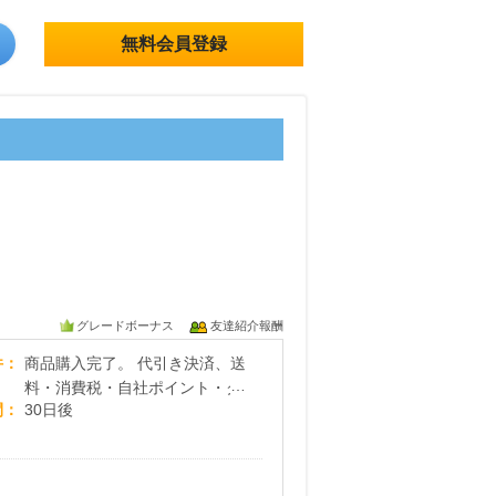
無料会員登録
グレードボーナス
友達紹介報酬
テーラーメイド
件
商品購入完了。 代引き決済、送
料・消費税・自社ポイント・ク
間
30日後
ーポン利用分は売上金額対象外
となります。