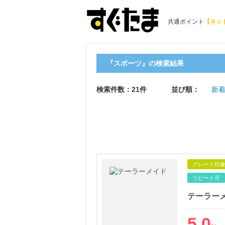
共通ポイント
【ネッ
『スポーツ』の検索結果
検索件数：21件
並び順：
新着
グレード対
リピート可
テーラー
5.0