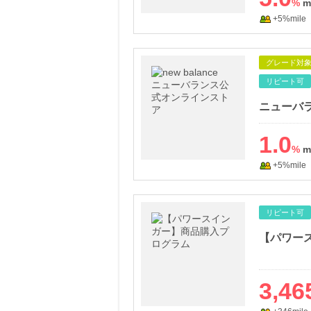
%
+5%mile
グレード対
リピート可
1.0
%
+5%mile
リピート可
【パワー
3,46