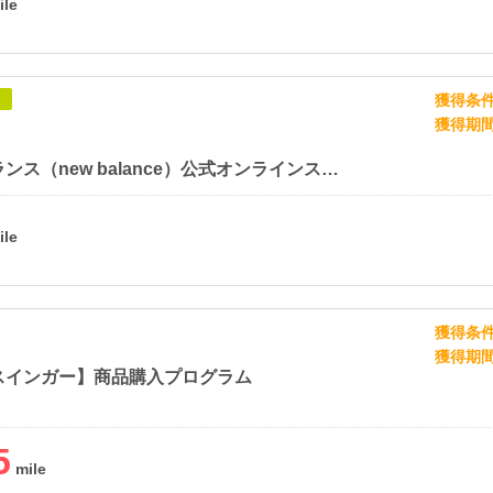
獲得条
象
獲得期
ニューバランス（new balance）公式オンラインストア
獲得条
獲得期
スインガー】商品購入プログラム
5