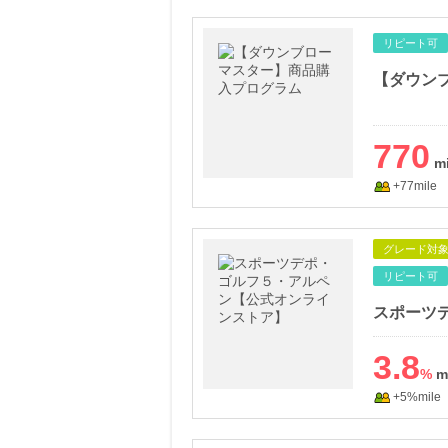
リピート可
【ダウン
770
+77mile
グレード対
リピート可
3.8
%
+5%mile