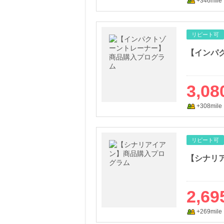
+346mile
リピート可
【インパ
3,08
+308mile
リピート可
【シナリ
2,69
+269mile