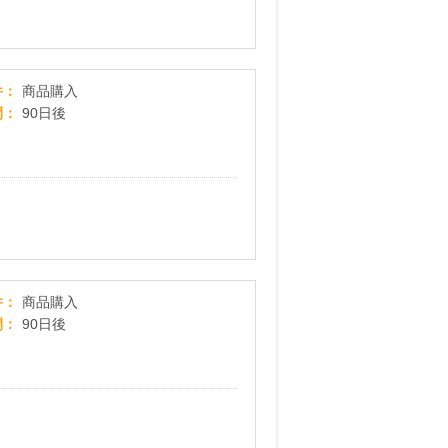
ニューバランス（new balance）公式オンラインストア
件
商品購入
間
90日後
【パワースインガー】商品購入プログラム
件
商品購入
間
90日後