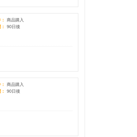
【インパクトゾーントレーナー】商品購入プログ
件
商品購入
間
90日後
【シナリアイアン】商品購入プログラム
件
商品購入
間
90日後