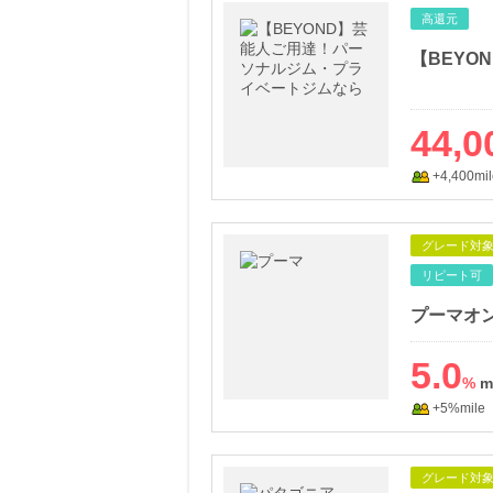
高還元
44,0
+4,400mil
グレード対
リピート可
プーマオンラ
5.0
%
+5%mile
グレード対