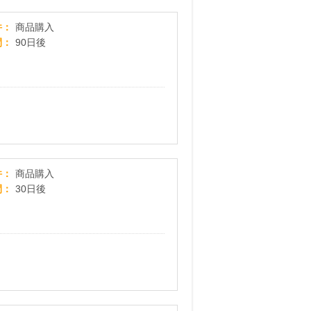
【ダウンブローマスター】商品購入プログラム
件
商品購入
間
90日後
スポーツデポ・ゴルフ５・アルペン【公式オンラ
件
商品購入
間
30日後