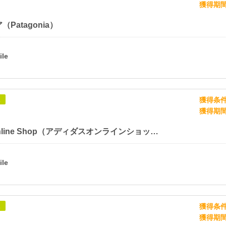
獲得期
Patagonia）
獲得条
象
獲得期
adidas Online Shop（アディダスオンラインショップ）
獲得条
象
獲得期