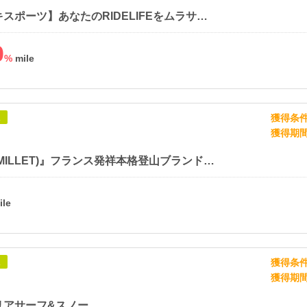
【ムラサキスポーツ】あなたのRIDELIFEをムラサキスポーツで手に入れよう
0
%
獲得条
象
獲得期
『ミレー(MILLET)』フランス発祥本格登山ブランド 公式オンラインストア
獲得条
象
獲得期
リアサーフ&スノー