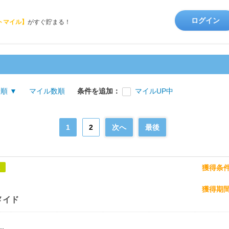
ログイン
トマイル】
がすぐ貯まる！
順 ▼
マイル数順
条件を追加：
マイルUP中
1
2
次へ
最後
獲得条
象
獲得期
メイド