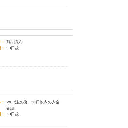
ダンロップスポーツ公式オンラインストア
件
商品購入
間
90日後
アパレル、スポーツ、アウトドア用品ならヒマラ
件
WEB注文後、30日以内の入金
確認
間
30日後