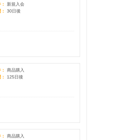
【BEYOND】芸能人ご用達！パーソナルジム・プラ
件
新規入会
間
30日後
プーマオンラインストア Puma Online Store
件
商品購入
間
125日後
パタゴニア（Patagonia）
件
商品購入