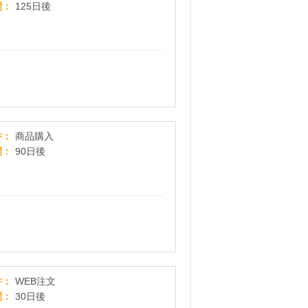
間
125日後
adidas Online Shop（アディダスオンラインショップ）
件
商品購入
間
90日後
【ムラサキスポーツ】あなたのRIDELIFEをムラサキ
件
WEB注文
間
30日後