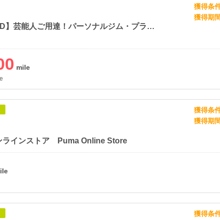
獲得条
獲得期
【BEYOND】芸能人ご用達！パーソナルジム・プライベートジムなら
00
e
獲得条
象
獲得期
インストア Puma Online Store
獲得条
象