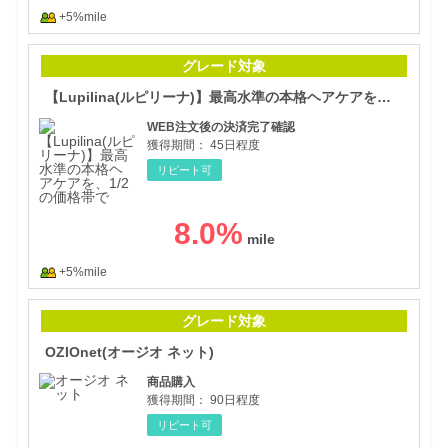
+5%mile
【L
グレード対象
【Lupilina(ルピリーナ)】最高水準の本格ヘアケアを、1/2の価格帯で
WEB注文後の決済完了確認
獲得期間：
45日程度
リピート可
8.0
%
+5%mile
OZ
グレード対象
OZIOnet(オージオ ネット)
商品購入
獲得期間：
90日程度
リピート可