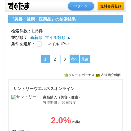
ログイン
無料会員登録
『美容・健康・医薬品』の検索結果
検索件数：115件
並び順：
新着順
マイル数順 ▲
条件を追加：
マイルUP中
1
2
3
次へ
最後
グレードボーナス
友達紹介報酬
サン
サントリーウエルネスオンライン
商品購入（美容・健康）
獲得期間：
90日程度
2.0
%