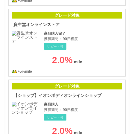
+5%mile
資生
グレード対象
資生堂オンラインストア
商品購入完了
獲得期間：
90日程度
リピート可
2.0
%
+5%mile
【シ
グレード対象
【ショップ】イオンボディオンラインショップ
商品購入
獲得期間：
90日程度
リピート可
2.0
%