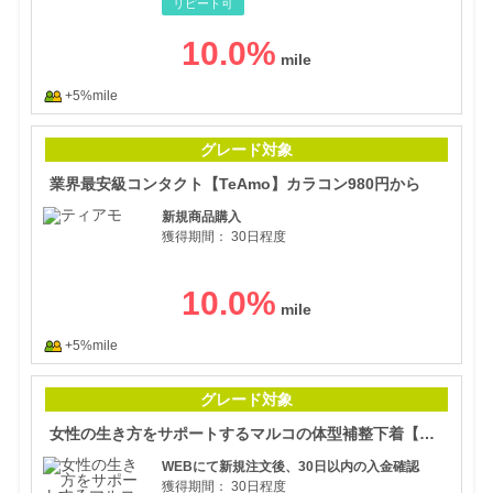
リピート可
10.0
%
+5%mile
業界
グレード対象
業界最安級コンタクト【TeAmo】カラコン980円から
新規商品購入
獲得期間：
30日程度
10.0
%
+5%mile
女性
グレード対象
女性の生き方をサポートするマルコの体型補整下着【マキジェリーク】
WEBにて新規注文後、30日以内の入金確認
獲得期間：
30日程度