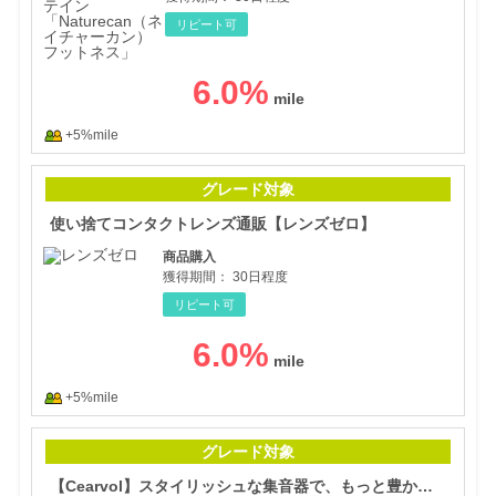
リピート可
6.0
%
+5%mile
使い
グレード対象
使い捨てコンタクトレンズ通販【レンズゼロ】
商品購入
獲得期間：
30日程度
リピート可
6.0
%
+5%mile
【C
グレード対象
【Cearvol】スタイリッシュな集音器で、もっと豊かに聴こえる毎日を。