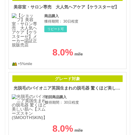
美容室・サロン専売 大人気ヘアケア【ケラスターゼ】
商品購入
獲得期間：
30日程度
リピート可
8.0
%
+5%mile
光脱
グレード対象
光脱毛のパイオニア英国生まれの脱毛器 驚くほど美しい肌へ【スムーズスキン(SMOOTHSKIN)】
初回商品購入
獲得期間：
30日程度
8.0
%