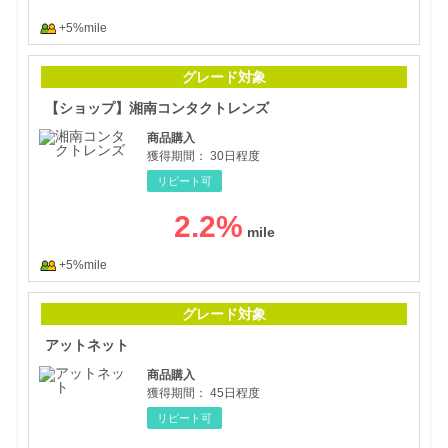
+5%mile
【シ
グレード対象
【ショップ】湘南コンタクトレンズ
商品購入
獲得期間：
30日程度
リピート可
2.2
%
+5%mile
アッ
グレード対象
アットネット
商品購入
獲得期間：
45日程度
リピート可