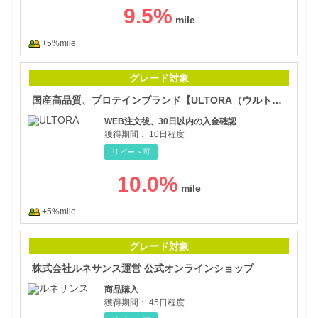
9.5
%
+5%mile
国産
グレード対象
国産高品質、プロテインブランド【ULTORA（ウルトラ）】
WEB注文後、30日以内の入金確認
獲得期間：
10日程度
リピート可
10.0
%
+5%mile
株式
グレード対象
株式会社ルネサンス運営 公式オンラインショップ
商品購入
獲得期間：
45日程度