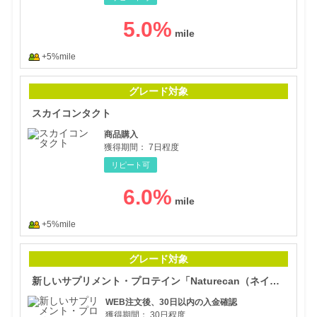
5.0
%
+5%mile
スカ
グレード対象
スカイコンタクト
商品購入
獲得期間：
7日程度
リピート可
6.0
%
+5%mile
新し
グレード対象
新しいサプリメント・プロテイン「Naturecan（ネイチャーカン）フットネス」
WEB注文後、30日以内の入金確認
獲得期間：
30日程度