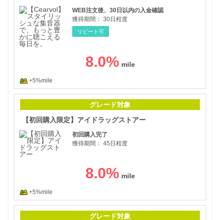
WEB注文後、30日以内の入金確認
獲得期間：
30日程度
リピート可
8.0
%
+5%mile
【初
グレード対象
【初回購入限定】アイドラッグストアー
初回購入完了
獲得期間：
45日程度
8.0
%
+5%mile
美容
グレード対象