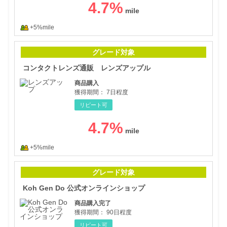
4.7
%
+5%mile
コン
グレード対象
コンタクトレンズ通販 レンズアップル
商品購入
獲得期間：
7日程度
リピート可
4.7
%
+5%mile
Ko
グレード対象
Koh Gen Do 公式オンラインショップ
商品購入完了
獲得期間：
90日程度
リピート可