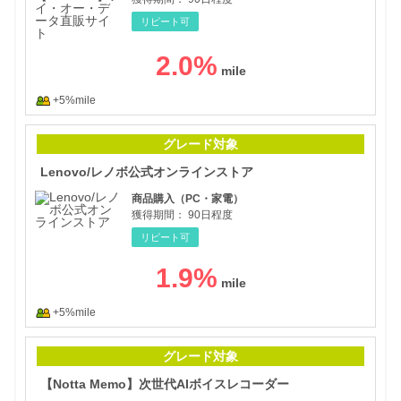
リピート可
2.0
%
+5%mile
Le
グレード対象
Lenovo/レノボ公式オンラインストア
商品購入（PC・家電）
獲得期間：
90日程度
リピート可
1.9
%
+5%mile
【N
グレード対象
【Notta Memo】次世代AIボイスレコーダー