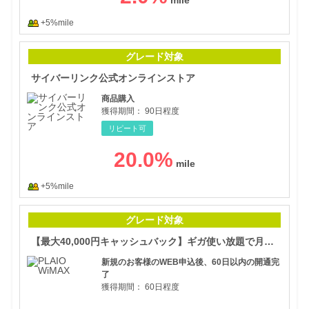
+5%mile
サイ
グレード対象
サイバーリンク公式オンラインストア
商品購入
獲得期間：
90日程度
リピート可
20.0
%
+5%mile
【最
グレード対象
【最大40,000円キャッシュバック】ギガ使い放題で月額1,298円から『PLAIO WiMAX（プライオワイマックス）』
新規のお客様のWEB申込後、60日以内の開通完
了
獲得期間：
60日程度