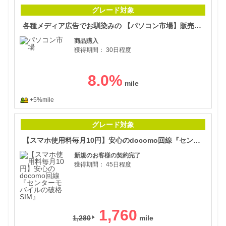
各種
グレード対象
各種メディア広告でお馴染みの 【パソコン市場】販売数で日本1位の受賞歴あり！
商品購入
獲得期間：
30日程度
8.0
%
+5%mile
【ス
グレード対象
【スマホ使用料毎月10円】安心のdocomo回線『センターモバイルの破格SIM』
新規のお客様の契約完了
獲得期間：
45日程度
1,760
1,280