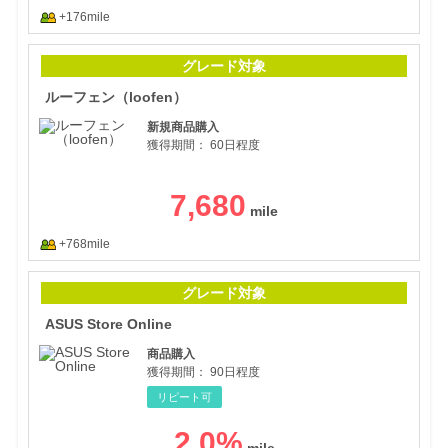
+176mile
ルー
グレード対象
ルーフェン（loofen）
新規商品購入
獲得期間：
60日程度
7,680
+768mile
ASUS
グレード対象
ASUS Store Online
商品購入
獲得期間：
90日程度
リピート可
2.0
%