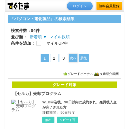
ログイン
無料会員登録
『パソコン・電化製品』の検索結果
検索件数：94件
並び順：
新着順 ▼
マイル数順
条件を追加：
マイルUP中
1
2
3
次へ
最後
グレードボーナス
友達紹介報酬
【セ
グレード対象
【セルカ】売却プログラム
WEB申込後、90日以内に成約され、売買後入金
が完了された方
獲得期間：
90日程度
無料
リピート可