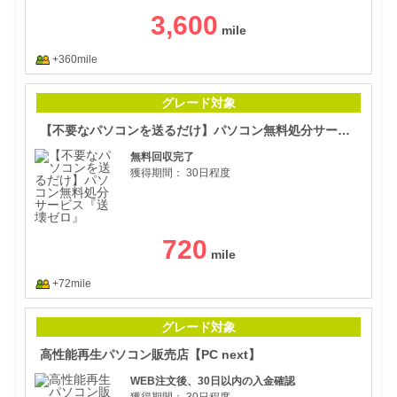
3,600
+360mile
【不
グレード対象
【不要なパソコンを送るだけ】パソコン無料処分サービス『送壊ゼロ』
無料回収完了
獲得期間：
30日程度
720
+72mile
高性
グレード対象
高性能再生パソコン販売店【PC next】
WEB注文後、30日以内の入金確認
獲得期間：
30日程度