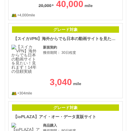
40,000
20,000
+4,000mile
【ス
グレード対象
【スイカVPN】海外からでも日本の動画サイトを見たい！見れます！14年の信頼実績
新規契約
獲得期間：
30日程度
3,040
+304mile
【i
グレード対象
【ioPLAZA】アイ・オー・データ直販サイト
商品購入
獲得期間：
90日程度