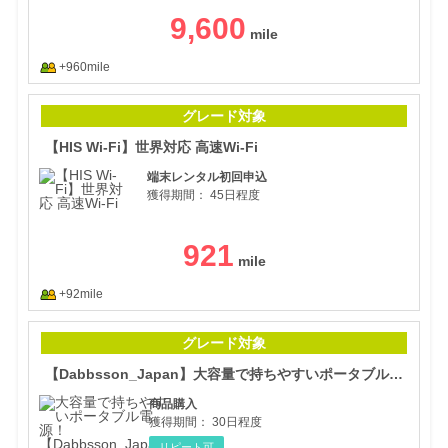
9,600
+960mile
【HI
グレード対象
【HIS Wi-Fi】世界対応 高速Wi-Fi
端末レンタル初回申込
獲得期間：
45日程度
921
+92mile
【D
グレード対象
【Dabbsson_Japan】大容量で持ちやすいポータブル電源！
商品購入
獲得期間：
30日程度
リピート可