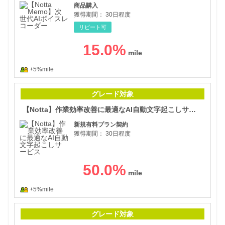
商品購入
獲得期間：
30日程度
リピート可
15.0
%
+5%mile
【N
グレード対象
【Notta】作業効率改善に最適なAI自動文字起こしサービス
新規有料プラン契約
獲得期間：
30日程度
50.0
%
+5%mile
FMV
グレード対象