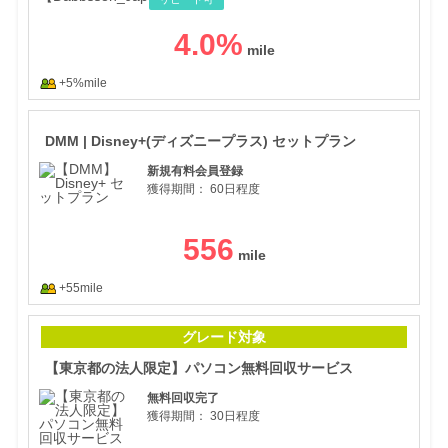
4.0
%
+5%mile
DM
DMM | Disney+(ディズニープラス) セットプラン
新規有料会員登録
獲得期間：
60日程度
556
+55mile
【東
グレード対象
【東京都の法人限定】パソコン無料回収サービス
無料回収完了
獲得期間：
30日程度