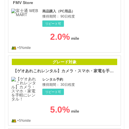
FMV Store
商品購入（PC用品）
獲得期間：
90日程度
リピート可
2.0
%
+5%mile
【ゲ
グレード対象
【ゲオあれこれレンタル】カメラ・スマホ・家電を手軽にレンタル！
レンタル予約
獲得期間：
30日程度
リピート可
5.0
%
+5%mile