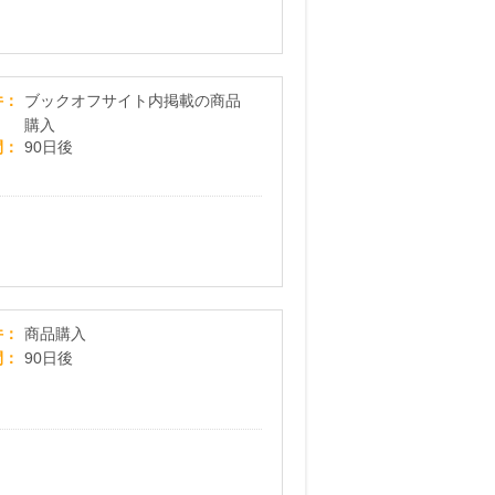
ブックオフオンライン販売
件
ブックオフサイト内掲載の商品
購入
間
90日後
セブンネットショッピング(セブン-イレブン受取なら
件
商品購入
間
90日後