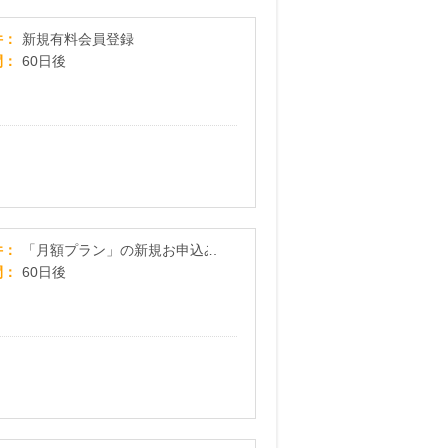
【年割プラン申込】オトバンク オーディオブッ
件
新規有料会員登録
間
60日後
Disney+ (ディズニープラス)<月額プラン>
件
「月額プラン」の新規お申込み
間
60日後