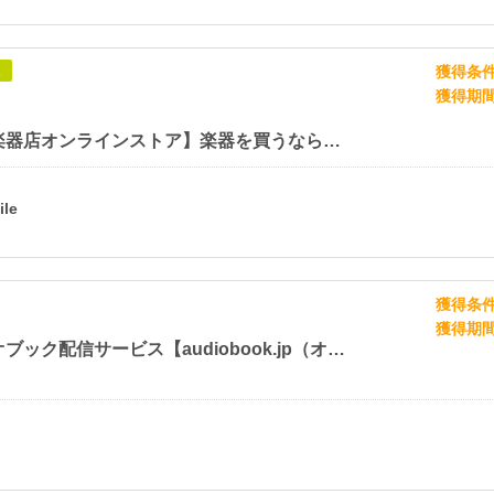
獲得条
象
獲得期
【イケベ楽器店オンラインストア】楽器を買うならイケベ！
獲得条
獲得期
オーディオブック配信サービス【audiobook.jp（オーディオブックドットジェイピー）】