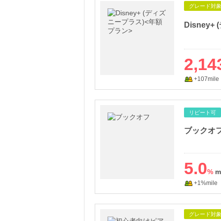
グレード対
Disney
2,14
+107mile
リピート可
ブックオ
5.0
%
+1%mile
グレード対