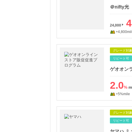
＠nifty光
4
24,000
+4,800mil
グレード対
リピート可
ゲオオン
2.0
%
+5%mile
グレード対
リピート可