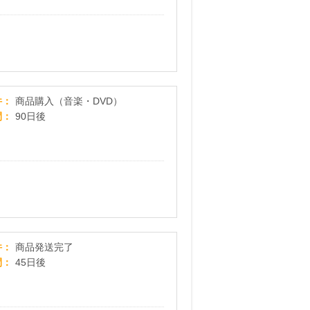
TOWER RECORDS ONLINE
件
商品購入（音楽・DVD）
間
90日後
集英社HAPPY PLUS STORE
件
商品発送完了
間
45日後