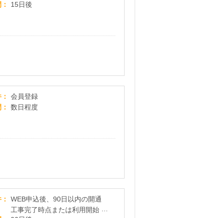
間
15日後
モビぶっく(2200円コース)
件
会員登録
間
数日程度
＠nifty光
件
WEB申込後、90日以内の開通
工事完了時点または利用開始 新