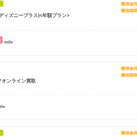
獲得条
象
獲得期
+ (ディズニープラス)<年額プラン>
3
獲得条
獲得期
フオンライン買取
獲得条
象