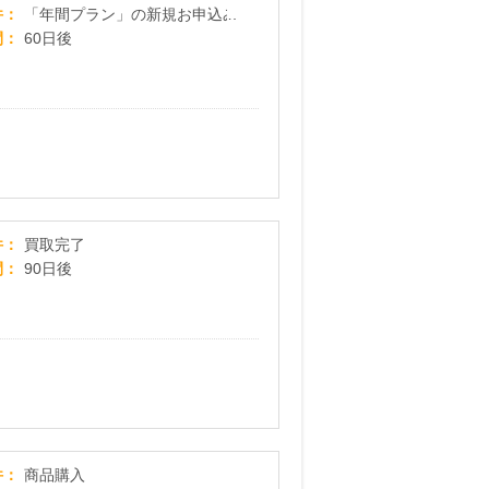
Disney+ (ディズニープラス)<年額プラン>
件
「年間プラン」の新規お申込み
間
60日後
ブックオフオンライン買取
件
買取完了
間
90日後
初心者向けピアノ講座【30日でマスターするピアノ
件
商品購入