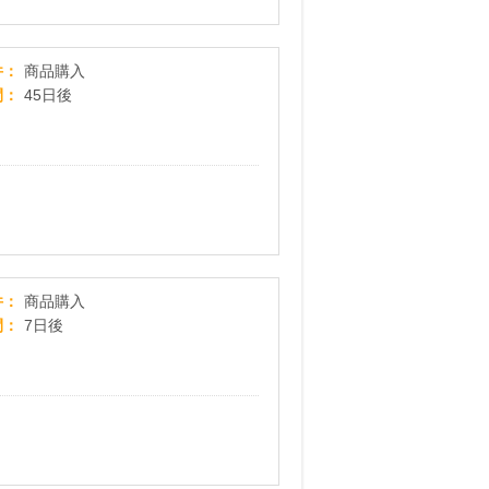
【イケベ楽器店オンラインストア】楽器を買うな
件
商品購入
間
45日後
オーディオブック配信サービス【audiobook.jp（オ
件
商品購入
間
7日後