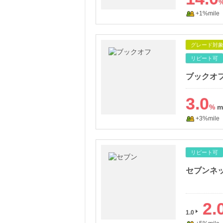
+1%mile
グレード対
リピート可
ブックオ
3.0
%
+3%mile
リピート可
2.
1.0