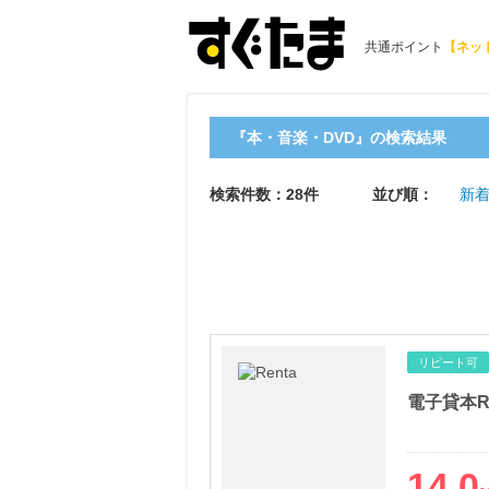
共通ポイント
【ネッ
『本・音楽・DVD』の検索結果
検索件数：28件
並び順：
新着
リピート可
電子貸本Re
14.0