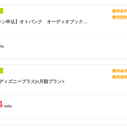
獲得条
象
獲得期
【年割プラン申込】オトバンク オーディオブック申込
獲得条
象
獲得期
+ (ディズニープラス)<月額プラン>
4