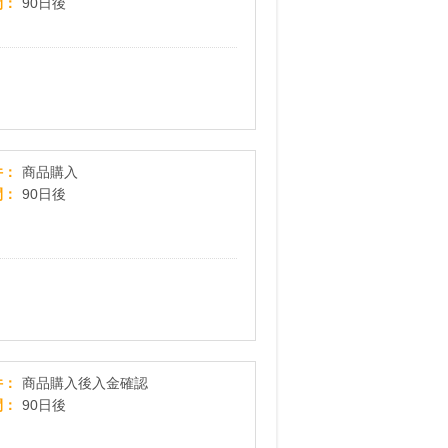
間
90日後
規／転用／事業者変更が対象
ゲオオンラインストア
件
商品購入
間
90日後
ヤマハ ミュージックメディアの楽譜ダウンロード販
件
商品購入後入金確認
間
90日後