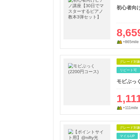
8,65
+865mile
グレード対
リピート可
モビぶっく
1,11
+111mile
グレード対
マイルUP