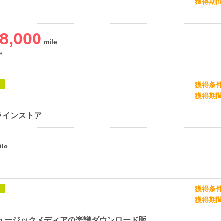
獲得期
8,000
e
獲得条
象
獲得期
ラインストア
獲得条
象
獲得期
ヤマハ ミュージックメディアの楽譜ダウンロード販売サイト 「ぷりんと楽譜」