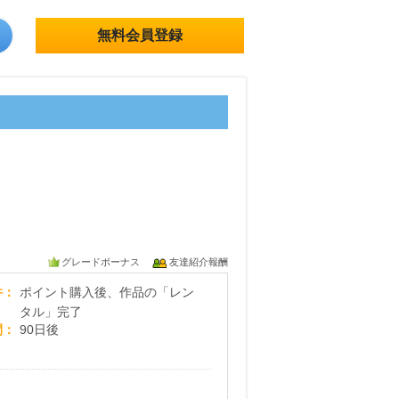
無料会員登録
グレードボーナス
友達紹介報酬
電子貸本Renta!
件
ポイント購入後、作品の「レン
タル」完了
間
90日後