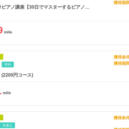
獲得期
初心者向けピアノ講座【30日でマスターするピアノ教本3弾セット】
9
獲得条
象
獲得期
即時
(2200円コース)
1
獲得条
象
高還元