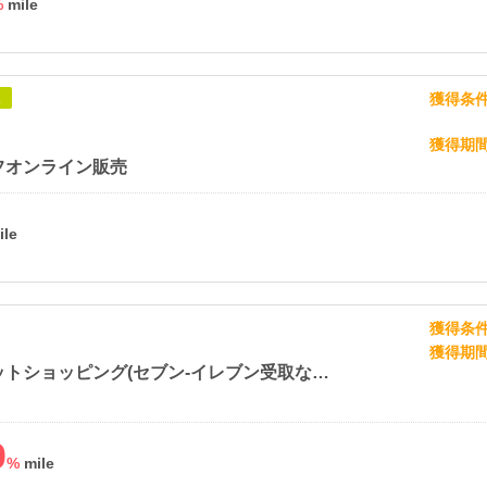
%
獲得条
象
獲得期
フオンライン販売
獲得条
獲得期
セブンネットショッピング(セブン-イレブン受取なら送料無料)
0
%