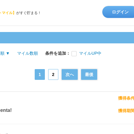
ログイン
トマイル】
がすぐ貯まる！
順 ▼
マイル数順
条件を追加：
マイルUP中
1
2
次へ
最後
獲得条
nta!
獲得期