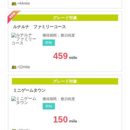
+44mile
ルナ
グレード対象
ルナルナ ファミリーコース
獲得期間：
数日程度
即時
459
+22mile
ミニ
グレード対象
ミニゲームタウン
獲得期間：
数日程度
即時
150