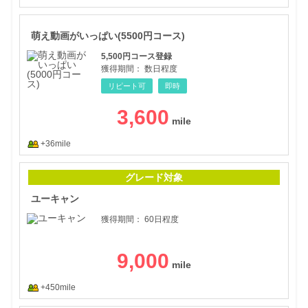
萌え
萌え動画がいっぱい(5500円コース)
5,500円コース登録
獲得期間：
数日程度
リピート可
即時
3,600
+36mile
ユー
グレード対象
ユーキャン
獲得期間：
60日程度
9,000
+450mile