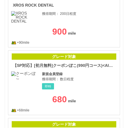
XROS ROCK DENTAL
獲得期間：
200日程度
900
+90mile
【S
グレード対象
【SP対応】[初月無料]クーポンぽこ(990円コース)<AI専用>
新規会員登録
獲得期間：
数日程度
即時
680
+68mile
U-
グレード対象