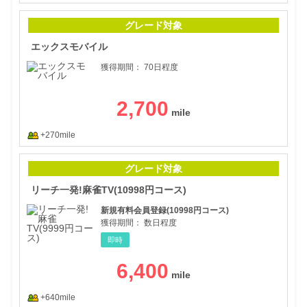
エッ
グレード対象
エックスモバイル
獲得期間：
70日程度
2,700
+270mile
リー
グレード対象
リーチ一発!麻雀TV(10998円コース)
新規有料会員登録(10998円コース)
獲得期間：
数日程度
即時
6,400
+640mile