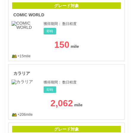
COM
グレード対象
COMIC WORLD
獲得期間：
数日程度
即時
150
+15mile
カラ
カラリア
獲得期間：
数日程度
即時
2,062
+206mile
XRO
グレード対象