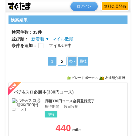
ログイン
無料会員登録
検索結果
検索件数：33件
並び順：
新着順 ▼
マイル数順
条件を追加：
マイルUP中
1
2
次へ
最後
グレードボーナス
友達紹介報酬
パチ
パチ&スロ必勝本(330円コース)
月額330円コース会員登録完了
獲得期間：
数日程度
即時
440