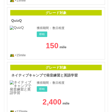
+15mile
Qui
グレード対象
QuizQ
獲得期間：
数日程度
即時
150
+15mile
ネイ
グレード対象
ネイティブキャンプで発音練習と英語学習
獲得期間：
数日程度
即時
2,400
+120mile