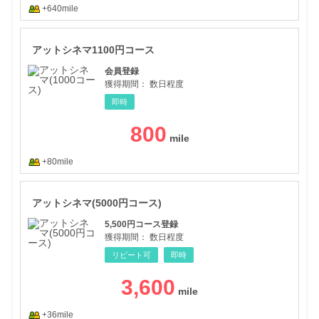
+640mile
アッ
アットシネマ1100円コース
会員登録
獲得期間：
数日程度
即時
800
+80mile
アッ
アットシネマ(5000円コース)
5,500円コース登録
獲得期間：
数日程度
リピート可
即時
3,600
+36mile