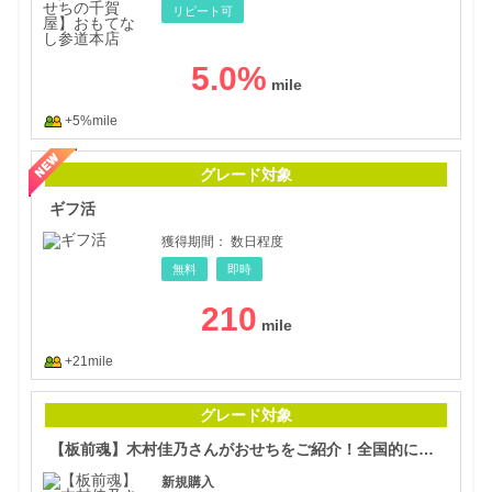
リピート可
5.0
%
+5%mile
ギフ
グレード対象
ギフ活
獲得期間：
数日程度
無料
即時
210
+21mile
【板
グレード対象
【板前魂】木村佳乃さんがおせちをご紹介！全国的に知名度がある有名店
新規購入