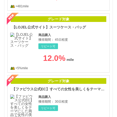
+481mile
【L
グレード対象
【LOJEL公式サイト】スーツケース・バッグ
商品購入
獲得期間：
45日程度
リピート可
12.0
%
+5%mile
【フ
グレード対象
【ファビウス公式EC】すべての女性を美しくをテーマにした商品で女性の美を応援しています
商品購入
獲得期間：
30日程度
リピート可