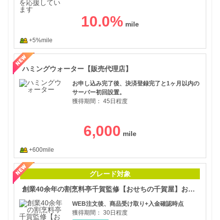
10.0
%
+5%mile
ハミ
ハミングウォーター【販売代理店】
お申し込み完了後、決済登録完了と1ヶ月以内の
サーバー初回設置。
獲得期間：
45日程度
6,000
+600mile
創業
グレード対象
創業40余年の割烹料亭千賀監修【おせちの千賀屋】おもてなし参道本店
WEB注文後、商品受け取り+入金確認時点
獲得期間：
30日程度