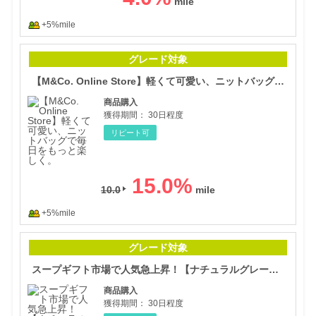
+5%mile
【M
グレード対象
【M&Co. Online Store】軽くて可愛い、ニットバッグで毎日をもっと楽しく。
商品購入
獲得期間：
30日程度
リピート可
15.0
%
10.0
+5%mile
スー
グレード対象
スープギフト市場で人気急上昇！【ナチュラルグレース】無添加"食べる主食洋風スープ"
商品購入
獲得期間：
30日程度