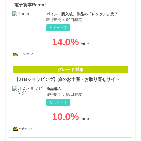
電子貸本Renta!
ポイント購入後、作品の「レンタル」完了
獲得期間：
90日程度
リピート可
14.0
%
+1%mile
【J
グレード対象
【JTBショッピング】旅のお土産・お取り寄せサイト
商品購入
獲得期間：
90日程度
リピート可
10.0
%
+5%mile
マイ