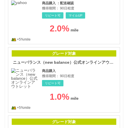
商品購入 ：配送確認
獲得期間：
90日程度
リピート可
マイルUP
2.0
%
+5%mile
ニュ
グレード対象
ニューバランス（new balance）公式オンラインアウトレット
商品購入
獲得期間：
90日程度
リピート可
1.0
%
+5%mile
ユナ
グレード対象