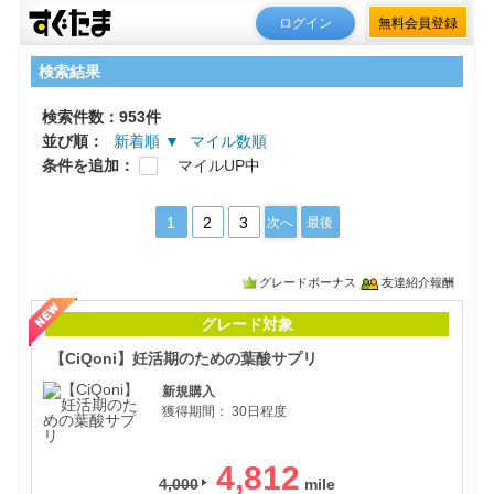
ログイン
無料会員登録
検索結果
検索件数：953件
並び順：
新着順 ▼
マイル数順
条件を追加：
マイルUP中
1
2
3
次へ
最後
グレードボーナス
友達紹介報酬
【C
グレード対象
【CiQoni】妊活期のための葉酸サプリ
新規購入
獲得期間：
30日程度
4,812
4,000