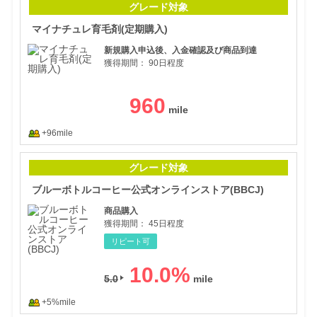
グレード対象
マイナチュレ育毛剤(定期購入)
新規購入申込後、入金確認及び商品到達
獲得期間：
90日程度
960
+96mile
ブル
グレード対象
ブルーボトルコーヒー公式オンラインストア(BBCJ)
商品購入
獲得期間：
45日程度
リピート可
10.0
%
5.0
+5%mile