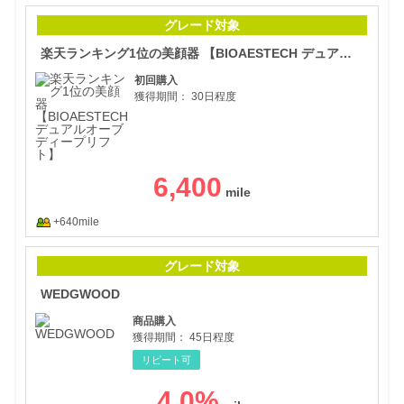
楽天
グレード対象
楽天ランキング1位の美顔器 【BIOAESTECH デュアルオーブディープリフト】
初回購入
獲得期間：
30日程度
6,400
+640mile
WE
グレード対象
WEDGWOOD
商品購入
獲得期間：
45日程度
リピート可
4.0
%