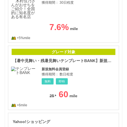
獲得期間：
30日程度
7.6
%
+5%mile
【暑
グレード対象
【暑中見舞い・残暑見舞いテンプレートBANK】新規会員登録
新規無料会員登録
獲得期間：
数日程度
無料
即時
60
25
+6mile
Ya
Yahoo!ショッピング