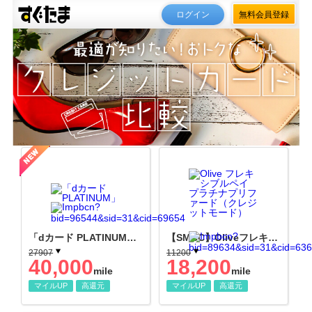
ログイン
無料会員登録
「dカード PLATINUM」（PLATINUM クレジットカード発券（【新規申込】カード発行）
【SMBC】Oliveフレキシブルペイ プラチナプリファード
27907
11200
40,000
18,200
mile
mile
マイルUP
高還元
マイルUP
高還元