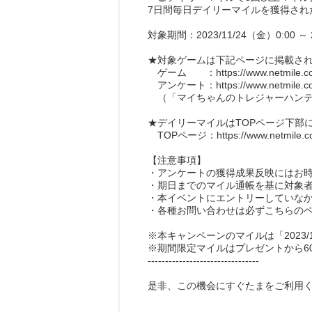
7日間毎日デイリーマイルを獲得された
対象期間：2023/11/24（金）0:00 ～ 2
★対象ゲームは下記ページに掲載さ
ゲーム ：https://www.netmile.co.
アンケート：https://www.netmile.co.j
（「マイちゃんのトレジャーハンテ
★デイリーマイルはTOPページ下部
TOPページ：https://www.netmile.co.
【注意事項】
・アンケートの獲得成果反映にはお
・期日までのマイル通帳を基に対象
・本イベントにエントリーしていな
・各種お問い合わせは必ずこちらの
※本キャンペーンのマイルは「2023/
※期間限定マイルはプレゼントから6
--------------------------------
是非、この機会にすぐたまをご利用