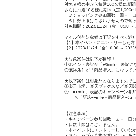
対象者様の中から抽選100名様に期間限
さらに抽選10名様に期間限定1,000m
※ショッピング参加回数一回＝一口
※口数上限はございませんので奮っ
対象期間：2023/11/24（金）0:00 ～ 2
マイル付与対象者は下記をすべて満
【1】本イベントにエントリーした方
【2】2023/11/24（金）0:00 
★対象案件は以下が目印！
①ポイント表記が「●%mile」表記に
②獲得条件が「商品購入」になって
★以下案件は対象外となりますので
①楽天市場、楽天ブックスなど楽天
②「●●mile」表記のキャンペーン参
※「新規●●mile＋商品購入●%m
【注意事項】
・キャンペーン参加回数一回＝一口
・口数上限はございません。
・本イベントにエントリーしていな
・各ショップへ直接お問い合わせを