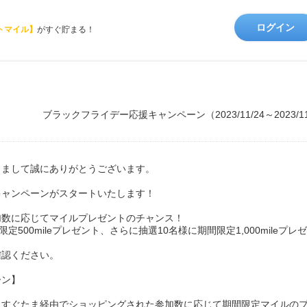
ログイン
トマイル】
がすぐ貯まる！
ブラックフライデー応援キャンペーン（2023/11/24～2023/
きまして誠にありがとうございます。
キャンペーンがスタートいたします！
加数に応じてマイルプレゼントのチャンス！
500mileプレゼント、さらに抽選10名様に期間限定1,000mileプレ
確認ください。
ーン】
にすぐたま経由でショッピングされた参加数に応じて期間限定マイルの