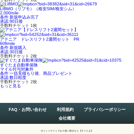
LIBMO（リブモ）（格安SIM/格安シム）
2,000
mile
条件:
新規申込み完了
承認:
90日後
手数料チケット 1枚
アテニア ドレスリフト2週間セット PR
608
mile
条件:
新規購入
承認:
30日後
手数料チケット 2枚
すぐたま自動車保険
マイル付与対象外
条件:
一括見積もり後、商品プレゼント
承認:
数日程度
手数料チケット 2枚
もっと見る
FAQ・お問い合わせ
利用規約
プライバシーポリシー
会社概要
ポイントサイトでお小遣い稼ぎなら【すぐたま】