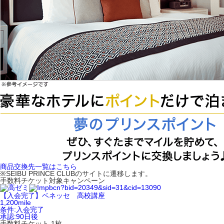
商品交換先一覧はこちら
※SEIBU PRINCE CLUBのサイトに遷移します。
手数料チケット対象キャンペーン
【入会完了】ベネッセ 高校講座
1,200
mile
条件:
入会完了
承認:
90日後
手数料チケット 1枚