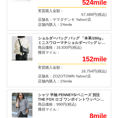
524mile
実質購入金額：
57,488円(税込)
店舗名：ヤマダデンキ Yahoo!店
店舗内購入：1%mile
ショルダーバッグ バッグ 「本革/280g」
ミニスワローマチショルダーバッグ レデ
ィース
商品価格：
16,830円(税込)
獲得マイル：
152mile
実質購入金額：
16,754円(税込)
店舗名：ZOZOTOWN Yahoo!店
店舗内購入：1%mile
シャツ 半袖 PENNEYS/ペニーズ 別注
THE FOX ロゴ ワンポイントワッペン刺
繍 裾ドローコード チェック柄アソートル
商品価格：
990円(税込)
ーズ半袖シャツ メンズ レディース
獲得マイル：
8mile