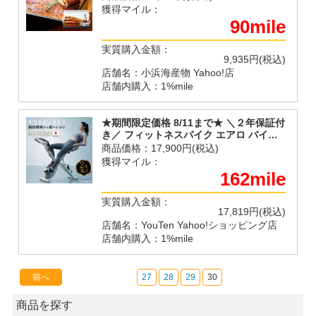
獲得マイル：
90mile
実質購入金額：
9,935円(税込)
店舗名：小浜海産物 Yahoo!店
店舗内購入：1%mile
★期間限定価格 8/11まで★ ＼２年保証付
き／ フィットネスバイク エアロ バイク
ビクス 16段階 ホイール 折りたたみ スピ
商品価格：
17,900円(税込)
ンバイク
獲得マイル：
162mile
実質購入金額：
17,819円(税込)
店舗名：YouTen Yahoo!ショッピング店
店舗内購入：1%mile
前へ
27
28
29
30
商品を探す