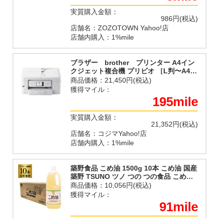
実質購入金額：
986円(税込)
店舗名：ZOZOTOWN Yahoo!店
店舗内購入：1%mile
ブラザー brother プリンター A4イン
クジェット複合機 プリビオ ［L判〜A4］
ホワイト DCP-J929N-W
商品価格：
21,450円(税込)
獲得マイル：
195mile
実質購入金額：
21,352円(税込)
店舗名：コジマYahoo!店
店舗内購入：1%mile
築野食品 こめ油 1500g 10本 こめ油 国産
築野 TSUNO ツノ つの つの食品 こめあ
ぶら 1.5kg 米油 油 国産 ランキング1位
商品価格：
10,056円(税込)
KOB
獲得マイル：
91mile