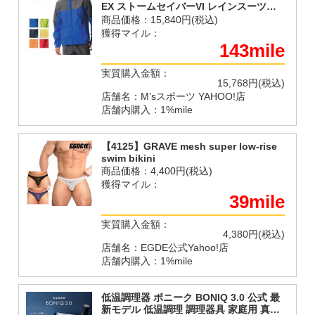
EX ストームセイバーVI レインスーツ
A2MG8A01 メンズ レインウェア上下 雨
商品価格：
15,840円(税込)
具
獲得マイル：
143mile
実質購入金額：
15,768円(税込)
店舗名：M’sスポーツ YAHOO!店
店舗内購入：1%mile
【4125】GRAVE mesh super low-rise
swim bikini
商品価格：
4,400円(税込)
獲得マイル：
39mile
実質購入金額：
4,380円(税込)
店舗名：EGDE公式Yahoo!店
店舗内購入：1%mile
低温調理器 ボニーク BONIQ 3.0 公式 最
新モデル 低温調理 調理器具 家庭用 真空