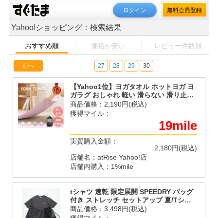
ログイン
無料会員登録
Yahoo!ショッピング：検索結果
おすすめ順
価格が安い
レビュー件数順
前へ
27
28
29
30
【Yahoo1位】ヨガタオル ホットヨガ ヨ
ガラグ おしゃれ 軽い 滑らない 滑り止め
吸水性抜群 収納袋付き 洗える 吸水 速乾
商品価格：
2,190円(税込)
軽量 大判 汚れ防止 清潔
獲得マイル：
19mile
実質購入金額：
2,180円(税込)
店舗名：atRise Yahoo!店
店舗内購入：1%mile
tシャツ 速乾 限定展開 SPEEDRY バッグ
付き ストレッチ セットアップ 夏/Tシャ
ツ/ショートパンツ/３in１ /ラッシュガー
商品価格：
3,498円(税込)
ド/速乾/UVカット/遮熱