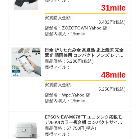
獲得マイル：
31mile
実質購入金額：
3,482円(税込)
店舗名：ZOZOTOWN Yahoo!店
店舗内購入：1%mile
日傘 折りたたみ傘 高遮熱 史上最涼 完全
遮光 晴雨兼用 コンパクト メンズ レディ
ース IZA イザ イーザ S65＋ Wpc.IZA
商品価格：
5,280円(税込)
Type： COOL &amp; COMPACT
獲得マイル：
48mile
実質購入金額：
5,256円(税込)
店舗名：Wpc.Yahoo!店
店舗内購入：1%mile
EPSON EW-M678FT エコタンク搭載モ
デル A4カラー複合機 コンパクトサイズ
無線LAN対応 ホワイト
商品価格：
57,750円(税込)
獲得マイル：