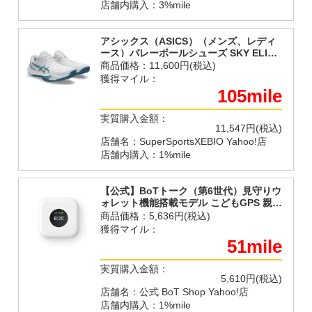
店舗内購入：3%mile
アシックス（ASICS）（メンズ、レディ
ース）バレーボールシューズ SKY ELITE
FF 3 スカイエリート 1051A080.106
商品価格：
11,600円(税込)
獲得マイル：
105mile
実質購入金額：
11,547円(税込)
店舗名：SuperSportsXEBIO Yahoo!店
店舗内購入：1%mile
【公式】BoTトーク（第6世代）見守りウ
ォレット機能搭載モデル こどもGPS 親子
でトークを送り合える 高精度GPS 見守り
商品価格：
5,636円(税込)
AI搭載 日本製 超ロングバッテリー
獲得マイル：
51mile
実質購入金額：
5,610円(税込)
店舗名：公式 BoT Shop Yahoo!店
店舗内購入：1%mile