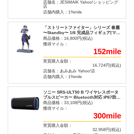
店舗名：JESIMAIK Yahoo!ショッピング
店
店舗内購入：1%mile
「ストリートファイター」シリーズ 春麗
〜Standby〜 1/6 完成品フィギュア[マッ
クスファクトリー]【送料無料】《発売
商品価格：
16,800円(税込)
済・在庫品》
獲得マイル：
152mile
実質購入金額：
16,724円(税込)
店舗名：あみあみ Yahoo!店
店舗内購入：1%mile
ソニー SRS-ULT50 B ワイヤレスポータ
ブルスピーカー Bluetooth対応 IP67防水
防塵 ブラック
商品価格：
33,108円(税込)
獲得マイル：
300mile
実質購入金額：
32,958円(税込)