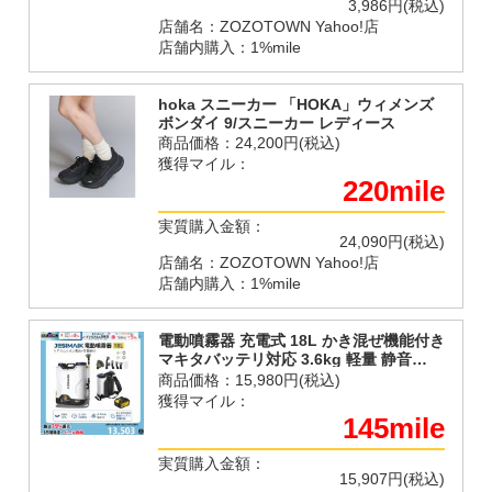
3,986円(税込)
店舗名：ZOZOTOWN Yahoo!店
店舗内購入：1%mile
hoka スニーカー 「HOKA」ウィメンズ
ボンダイ 9/スニーカー レディース
商品価格：
24,200円(税込)
獲得マイル：
220mile
実質購入金額：
24,090円(税込)
店舗名：ZOZOTOWN Yahoo!店
店舗内購入：1%mile
電動噴霧器 充電式 18L かき混ぜ機能付き
マキタバッテリ対応 3.6kg 軽量 静音
0.8MPa ノズル5種付 消毒 背負い式 除草
商品価格：
15,980円(税込)
剤 噴霧器 菜園 農地 JESIMAIK 3WBD-18
獲得マイル：
145mile
実質購入金額：
15,907円(税込)