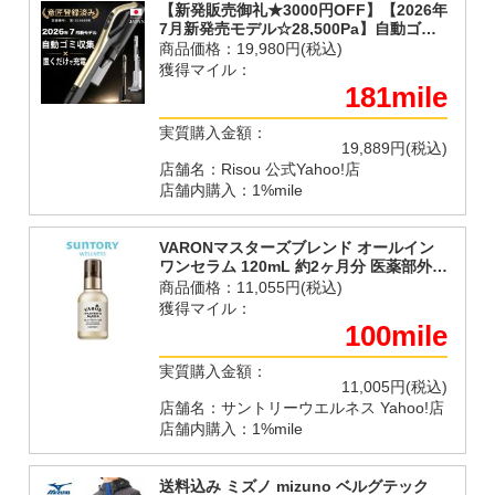
【新発販売御礼★3000円OFF】【2026年
7月新発売モデル☆28,500Pa】自動ゴミ
収集 掃除機 コードレス【強力吸引ｘ
商品価格：
19,980円(税込)
0.93kgの軽量性ｘゴミ センサー 付き】
獲得マイル：
181mile
実質購入金額：
19,889円(税込)
店舗名：Risou 公式Yahoo!店
店舗内購入：1%mile
VARONマスターズブレンド オールイン
ワンセラム 120mL 約2ヶ月分 医薬部外品
ヴァロン メンズ スキンケア トラネキサ
商品価格：
11,055円(税込)
ム酸 男性用 化粧水 美容液 クリーム
獲得マイル：
100mile
実質購入金額：
11,005円(税込)
店舗名：サントリーウエルネス Yahoo!店
店舗内購入：1%mile
送料込み ミズノ mizuno ベルグテック