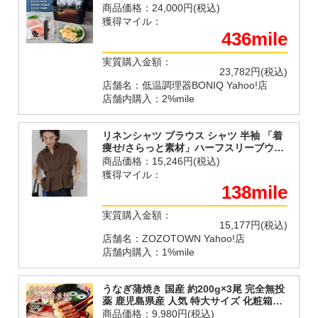
調理 自動調理 防水 簡単 スロークッカー
商品価格：
24,000円(税込)
1年保証 クリップ式 レシピ おしゃれ
獲得マイル：
436mile
実質購入金額：
23,782円(税込)
店舗名：低温調理器BONIQ Yahoo!店
店舗内購入：2%mile
リネンシャツ ブラウス シャツ 半袖 「着
痩せ/さらっと素材」ハーフスリーブウエ
ストシェイプシャツ レディース
商品価格：
15,246円(税込)
獲得マイル：
138mile
実質購入金額：
15,177円(税込)
店舗名：ZOZOTOWN Yahoo!店
店舗内購入：1%mile
うなぎ蒲焼き 国産 約200g×3尾 完全無投
薬 鹿児島県産 人気 特大サイズ 化粧箱入
蒲焼きうなぎ蒲焼き うなぎ 爆買
商品価格：
9,980円(税込)