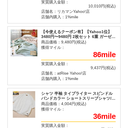
実質購入金額：
10,010円(税込)
店舗名：リカマンYahoo!店
店舗内購入：1%mile
【今使えるクーポン有】【Yahoo1位】
3480円〜9480円 2枚セット 6重 ガーゼケ
ット ブランケット 掛け布団 シングル コ
商品価格：
9,480円(税込)
ットン１００％ 綿 オールシーズン 丸洗
獲得マイル：
いOK
86mile
実質購入金額：
9,437円(税込)
店舗名：atRise Yahoo!店
店舗内購入：1%mile
シャツ 半袖 タイプライター スピンドル
バンドカラー ショートスリーブシャツ/裾
ドローコード メンズ
商品価格：
4,004円(税込)
獲得マイル：
36mile
実質購入金額：