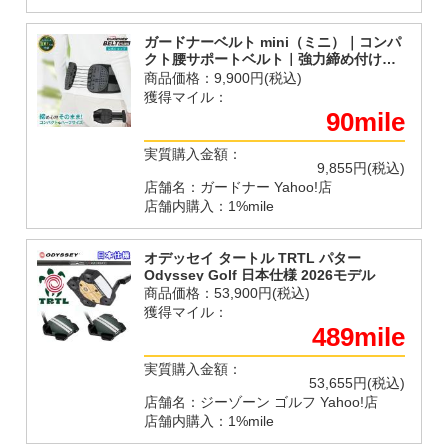
ガードナーベルト mini（ミニ）｜コンパ
クト腰サポートベルト｜強力締め付け・
持ち運びしやすい｜日常使い・デスクワ
商品価格：
9,900円(税込)
ーク｜男女兼用【公式】
獲得マイル：
90mile
実質購入金額：
9,855円(税込)
店舗名：ガードナー Yahoo!店
店舗内購入：1%mile
オデッセイ タートル TRTL パター
Odyssey Golf 日本仕様 2026モデル
商品価格：
53,900円(税込)
獲得マイル：
489mile
実質購入金額：
53,655円(税込)
店舗名：ジーゾーン ゴルフ Yahoo!店
店舗内購入：1%mile