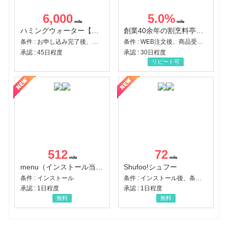
6,000
5.0
%
ハミングウォーター【販売代理店】
創業40余年の割烹料亭千賀監修【おせちの千賀屋】おもてなし参道本店
条件 : お申し込み完了後、決済登録完了と1ヶ月以内のサーバー初回設置。
条件 : WEB注文後、商品受け取り+入金確認時点
承認 : 45日程度
承認 : 30日程度
リピート可
512
72
menu（インストール当日に指定のクーポンコード経由で1,500円（税込）以上の初回注文完了）（Android）
Shufoo!シュフー
条件 : インストール
条件 : インストール後、条件達成
承認 : 1日程度
承認 : 1日程度
無料
無料