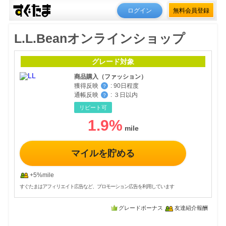
ログイン
無料会員登録
L.L.Beanオンラインショップ
グレード対象
商品購入（ファッション）
獲得反映
:
90日程度
？
通帳反映
:
３日以内
？
リピート可
1.9
%
マイルを貯める
+5%mile
すぐたまはアフィリエイト広告など、プロモーション広告を利用しています
グレードボーナス
友達紹介報酬