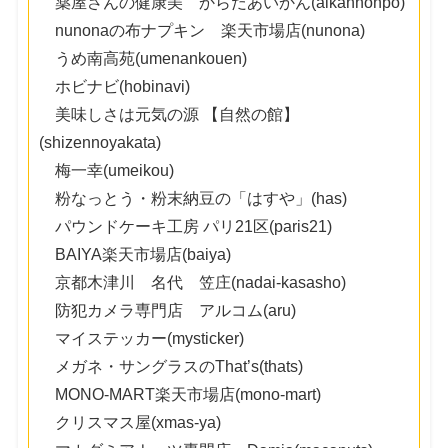
薬屋さんの健康美 からだあいかん(aikanhonpo)
nunonaの布ナプキン 楽天市場店(nunona)
うめ南高苑(umenankouen)
ホビナビ(hobinavi)
美味しさは元気の源 【自然の館】
(shizennoyakata)
梅一幸(umeikou)
粉なっとう・粉末納豆の「はすや」(has)
パウンドケーキ工房 パリ21区(paris21)
BAIYA楽天市場店(baiya)
京都木津川 名代 笠庄(nadai-kasasho)
防犯カメラ専門店 アルコム(aru)
マイステッカー(mysticker)
メガネ・サングラスのThat’s(thats)
MONO-MART楽天市場店(mono-mart)
クリスマス屋(xmas-ya)