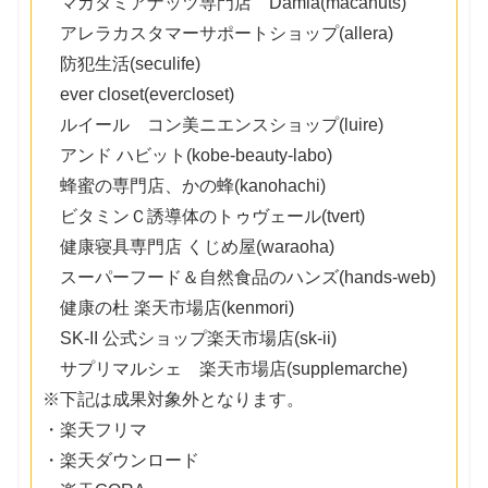
マカダミアナッツ専門店 Damia(macanuts)
アレラカスタマーサポートショップ(allera)
防犯生活(seculife)
ever closet(evercloset)
ルイール コン美ニエンスショップ(luire)
アンド ハビット(kobe-beauty-labo)
蜂蜜の専門店、かの蜂(kanohachi)
ビタミンＣ誘導体のトゥヴェール(tvert)
健康寝具専門店 くじめ屋(waraoha)
スーパーフード＆自然食品のハンズ(hands-web)
健康の杜 楽天市場店(kenmori)
SK-II 公式ショップ楽天市場店(sk-ii)
サプリマルシェ 楽天市場店(supplemarche)
※下記は成果対象外となります。
・楽天フリマ
・楽天ダウンロード