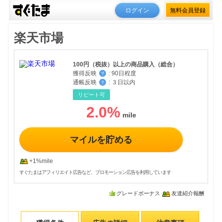
ログイン
無料会員登録
楽天市場
100円（税抜）以上の商品購入（総合）
獲得反映
:
90日程度
？
通帳反映
:
３日以内
？
リピート可
2.0
%
マイルを貯める
+1%mile
すぐたまはアフィリエイト広告など、プロモーション広告を利用しています
グレードボーナス
友達紹介報酬